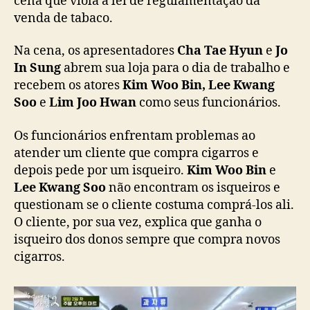
cena que viola a lei de regulamentação da
s
venda de tabaco.
2
:
Na cena, os apresentadores
Cha Tae Hyun
e
Jo
c
In Sung
abrem sua loja para o dia de trabalho e
e
recebem os atores
Kim Woo Bin, Lee Kwang
n
Soo
e
Lim Joo Hwan
como seus funcionários.
a
e
x
Os funcionários enfrentam problemas ao
i
atender um cliente que compra cigarros e
b
depois pede por um isqueiro.
Kim Woo Bin
e
i
Lee Kwang Soo
não encontram os isqueiros e
d
questionam se o cliente costuma comprá-los ali.
a
O cliente, por sua vez, explica que ganha o
v
isqueiro dos donos sempre que compra novos
i
o
cigarros.
l
a
l