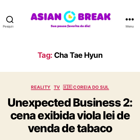
Pesquisar
Menu
A
S
I
A
Tag:
Cha Tae Hyun
N
B
R
E
C
A
REALITY
TV
🇰🇷 COREIA DO SUL
a
K
Unexpected Business 2:
t
e
cena exibida viola lei de
g
o
venda de tabaco
r
i