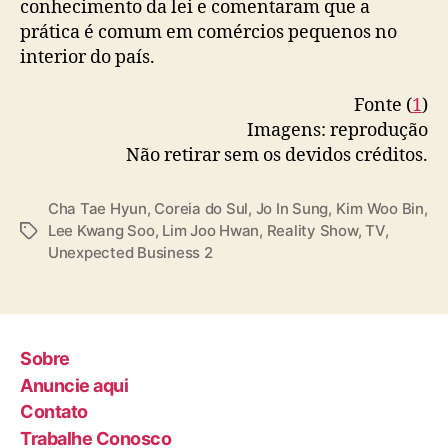
conhecimento da lei e comentaram que a
prática é comum em comércios pequenos no
interior do país.
Fonte (
1
)
Imagens: reprodução
Não retirar sem os devidos créditos.
Cha Tae Hyun
,
Coreia do Sul
,
Jo In Sung
,
Kim Woo Bin
,
Lee Kwang Soo
,
Lim Joo Hwan
,
Reality Show
,
TV
,
T
Unexpected Business 2
a
g
s
Sobre
Anuncie aqui
Contato
Trabalhe Conosco