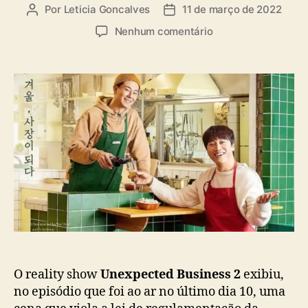
a
Por
Leticia Goncalves
11 de março de 2022
A
D
s
u
a
e
Nenhum comentário
t
t
m
o
a
U
r
d
n
d
e
e
o
p
x
p
u
p
o
b
e
s
l
c
t
i
t
c
e
a
d
ç
B
ã
u
o
s
i
n
O reality show
Unexpected Business 2
exibiu,
e
no episódio que foi ao ar no último dia 10, uma
s