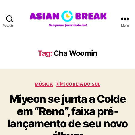
Pesquisar
Menu
A
S
I
A
Tag:
Cha Woomin
N
B
R
E
C
A
MÚSICA
🇰🇷 COREIA DO SUL
a
K
Miyeon se junta a Colde
t
e
em “Reno”, faixa pré-
g
o
lançamento de seu novo
r
i