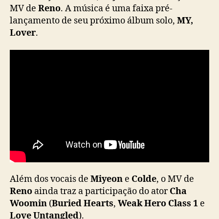
o
MV de
Reno
. A música é uma faixa pré-
l
lançamento de seu próximo álbum solo,
MY,
d
Lover
.
e
e
m
“
R
e
n
o
”
,
f
a
i
x
Além dos vocais de
Miyeon
e
Colde
, o MV de
a
Reno
ainda traz a participação do ator
Cha
p
Woomin
(
Buried Hearts
,
Weak Hero Class 1
e
r
Love Untangled
).