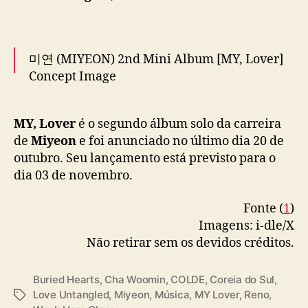
é
-
l
a
미연 (MIYEON) 2nd Mini Album [MY, Lover]
n
Concept Image
ç
a
m
𝓛𝓸𝓿𝓮, 𝓸𝓿𝓮𝓻 𝟏𝟎𝟎°𝓬
MY, Lover
é o segundo álbum solo da carreira
e
n
de
Miyeon
e foi anunciado no último dia 20 de
🔥 2025.11.03. 6PM (KST)
#아이들
#idle
#미연
t
outubro. Seu lançamento está previsto para o
#MIYEON
#MY_Lover
o
dia 03 de novembro.
pic.twitter.com/k8LfWGerQm
d
e
Fonte (
1
)
— i-dle (아이들) (@official_i_dle)
October 21,
s
Imagens: i-dle/X
2025
e
Não retirar sem os devidos créditos.
u
n
o
Buried Hearts
,
Cha Woomin
,
COLDE
,
Coreia do Sul
,
v
Love Untangled
,
Miyeon
,
Música
,
MY Lover
,
Reno
,
T
o