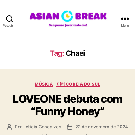
Pesquisar
Menu
A
S
I
A
Tag:
Chaei
N
B
R
E
C
A
MÚSICA
🇰🇷 COREIA DO SUL
a
K
LOVEONE debuta com
t
e
“Funny Honey”
g
o
r
Por
Leticia Goncalves
22 de novembro de 2024
A
D
i
u
a