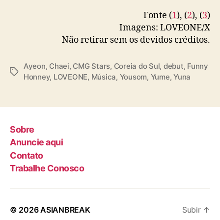
Fonte (
1
), (
2
), (
3
)
Imagens: LOVEONE/X
Não retirar sem os devidos créditos.
Ayeon
,
Chaei
,
CMG Stars
,
Coreia do Sul
,
debut
,
Funny
T
Honney
,
LOVEONE
,
Música
,
Yousom
,
Yume
,
Yuna
a
g
s
Sobre
Anuncie aqui
Contato
Trabalhe Conosco
© 2026
ASIANBREAK
Subir
↑