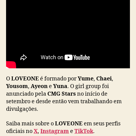
n
n
y
H
o
n
e
y
”
O
LOVEONE
é formado por
Yume
,
Chaei
,
Yousom
,
Ayeon
e
Yuna
. O girl group foi
anunciado pela
CMG Stars
no início de
setembro e desde então vem trabalhando em
divulgações.
Saiba mais sobre o
LOVEONE
em seus perfis
oficiais no
X
,
Instagram
e
TikTok
.