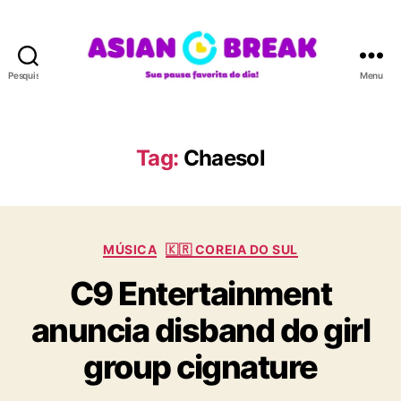
Pesquisar
Menu
A
S
I
A
Tag:
Chaesol
N
B
R
E
C
A
MÚSICA
🇰🇷 COREIA DO SUL
a
K
C9 Entertainment
t
e
anuncia disband do girl
g
o
group cignature
r
i