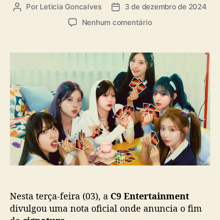
a
Por
Leticia Goncalves
3 de dezembro de 2024
A
D
s
u
a
e
Nenhum comentário
t
t
m
o
a
C
r
d
9
d
e
E
o
p
n
p
u
t
o
b
e
s
l
r
t
i
t
c
a
a
i
ç
n
ã
m
o
e
n
Nesta terça-feira (03), a
C9 Entertainment
t
a
divulgou uma nota oficial onde anuncia o fim
n