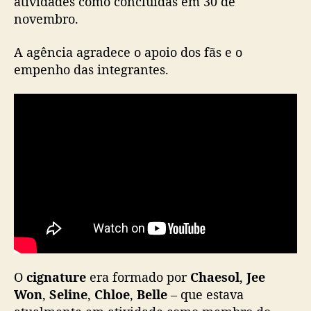
atividades como concluídas em 30 de
o
novembro.
u
p
A agência agradece o apoio dos fãs e o
c
i
empenho das integrantes.
g
n
a
t
u
r
e
O
cignature
era formado por
Chaesol
,
Jee
Won
,
Seline
,
Chloe
,
Belle
– que estava