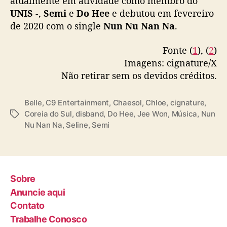
atualmente em atividade como membro do
UNIS
-,
Semi
e
Do Hee
e debutou em fevereiro
de 2020 com o single
Nun Nu Nan Na
.
Fonte (
1
), (
2
)
Imagens: cignature/X
Não retirar sem os devidos créditos.
Belle
,
C9 Entertainment
,
Chaesol
,
Chloe
,
cignature
,
Coreia do Sul
,
disband
,
Do Hee
,
Jee Won
,
Música
,
Nun
T
Nu Nan Na
,
Seline
,
Semi
a
g
s
Sobre
Anuncie aqui
Contato
Trabalhe Conosco