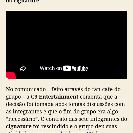
do
cignature
.
u
n
c
i
a
d
i
s
b
a
n
d
d
No comunicado – feito através do fan cafe do
o
grupo – a
C9 Entertainment
comenta que a
g
i
decisão foi tomada após longas discussões com
r
as integrantes e que o fim do grupo era algo
l
“necessário”. O contrato das sete integrantes do
g
cignature
foi rescindido e o grupo deu suas
r