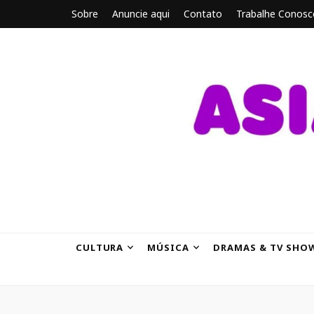
Sobre
Anuncie aqui
Contato
Trabalhe Conosc
ASIANBRE
Tudo sobre o entretenimento asiático.
CULTURA
MÚSICA
DRAMAS & TV SHO