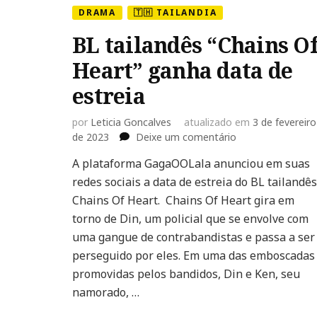
DRAMA
🇹🇭 TAILANDIA
BL tailandês “Chains O
Heart” ganha data de
estreia
por
Leticia Goncalves
atualizado em
3 de fevereiro
em
de 2023
Deixe um comentário
BL
A plataforma GagaOOLala anunciou em suas
tailandês
redes sociais a data de estreia do BL tailandês
“Chains
Of
Chains Of Heart. Chains Of Heart gira em
Heart”
torno de Din, um policial que se envolve com
ganha
uma gangue de contrabandistas e passa a ser
data
perseguido por eles. Em uma das emboscadas
de
estreia
promovidas pelos bandidos, Din e Ken, seu
namorado, …