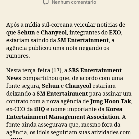
e
Nenhum comentário
t
t
m
o
a
S
r
d
M
Após a mídia sul-coreana veicular notícias de
d
e
E
que
Sehun
e
Chanyeol
, integrantes do
EXO
,
o
p
n
estariam saindo da
SM Entertainment
, a
p
u
t
o
b
agência publicou uma nota negando os
e
s
l
rumores.
r
t
i
t
c
a
Nesta terça-feira (17), a
SBS Entertainment
a
i
News
compartilhou que, de acordo com uma
ç
n
fonte segura,
Sehun
e
Chanyeol
estariam
ã
m
deixando a
SM Entertainment
para assinar um
o
e
contrato com a nova agência de
Jung Hoon Tak
,
n
ex-CEO da
iHQ
e nome importante da
Korea
t
Entertainment Management Association
. A
n
fonte ainda assegurava que, mesmo fora da
e
g
agência, os idols seguiriam suas atividades com
a