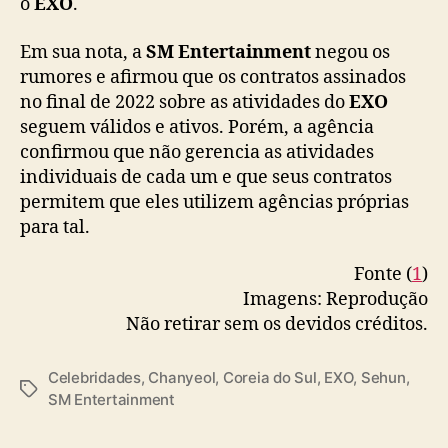
o
EXO
.
s
a
Em sua nota, a
SM Entertainment
negou os
í
rumores e afirmou que os contratos assinados
d
no final de 2022 sobre as atividades do
EXO
a
seguem válidos e ativos. Porém, a agência
d
confirmou que não gerencia as atividades
e
S
individuais de cada um e que seus contratos
e
permitem que eles utilizem agências próprias
h
para tal.
u
n
Fonte (
1
)
e
Imagens: Reprodução
C
Não retirar sem os devidos créditos.
h
a
n
Celebridades
,
Chanyeol
,
Coreia do Sul
,
EXO
,
Sehun
,
T
y
SM Entertainment
a
e
g
o