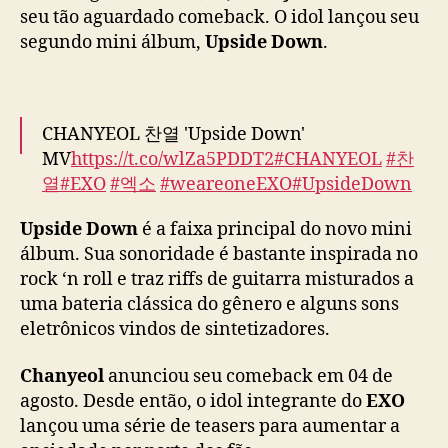
a
seu tão aguardado comeback. O idol lançou seu
n
segundo mini álbum,
Upside Down
.
y
e
o
l
CHANYEOL 찬열 'Upside Down'
(
MV
https://t.co/wlZa5PDDT2
#CHANYEOL
#찬
E
열
#EXO
#엑소
#weareoneEXO
#UpsideDown
X
#CHANYEOL_UpsideDown
O
Upside Down
é a faixa principal do novo mini
)
pic.twitter.com/gtpVAYkNDM
álbum. Sua sonoridade é bastante inspirada no
f
a
— EXO (@weareoneEXO)
August 25, 2025
rock ‘n roll e traz riffs de guitarra misturados a
z
uma bateria clássica do gênero e alguns sons
c
eletrônicos vindos de sintetizadores.
o
m
Chanyeol
anunciou seu comeback em 04 de
e
agosto. Desde então, o idol integrante do
EXO
b
lançou uma série de teasers para aumentar a
a