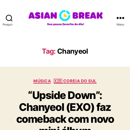
Pesquisar
Menu
A
S
I
A
Tag:
Chanyeol
N
B
R
E
C
A
MÚSICA
🇰🇷 COREIA DO SUL
a
K
“Upside Down”:
t
e
Chanyeol (EXO) faz
g
o
comeback com novo
r
i