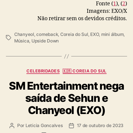
Fonte (
1
), (
2
)
pic.twitter.com/Ey7ZKjH7x6
Imagens: EXO/X
Não retirar sem os devidos créditos.
— EXO (@weareoneEXO)
August 25, 2025
Chanyeol
,
comeback
,
Coreia do Sul
,
EXO
,
mini álbum
,
T
Música
,
Upside Down
a
g
s
C
CELEBRIDADES
🇰🇷 COREIA DO SUL
a
SM Entertainment nega
t
e
saída de Sehun e
g
o
Chanyeol (EXO)
r
i
a
Por
Leticia Goncalves
17 de outubro de 2023
A
D
s
u
a