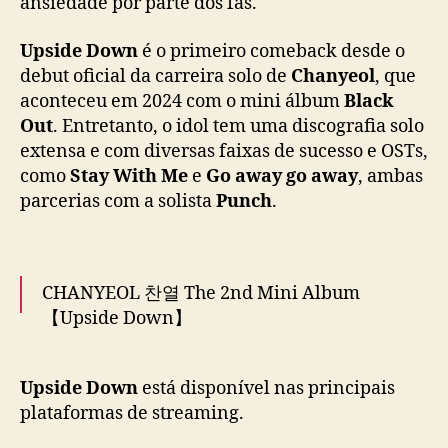
ansiedade por parte dos fãs.
c
k
c
Upside Down
é o primeiro comeback desde o
o
debut oficial da carreira solo de
Chanyeol
, que
m
aconteceu em 2024 com o mini álbum
Black
n
Out
. Entretanto, o idol tem uma discografia solo
o
extensa e com diversas faixas de sucesso e OSTs,
v
como
Stay With Me
e
Go away go away
, ambas
o
parcerias com a solista
Punch
.
m
i
n
i
á
CHANYEOL 찬열 The 2nd Mini Album
l
【Upside Down】
b
u
🎧 Listen now on your favorite platform!
m
Upside Down
está disponível nas principais
➫
https://t.co/qvMv552j8I
#CHANYEOL
#찬열
plataformas de streaming.
#EXO
#엑소
#weareoneEXO
#UpsideDown
#CHANYEOL_UpsideDown