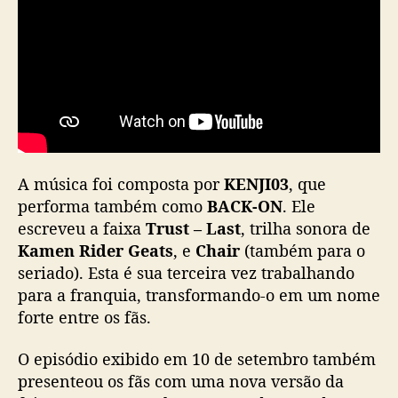
r
a
e
f
a
i
x
a
i
n
A música foi composta por
KENJI03
, que
t
performa também como
BACK-ON
. Ele
e
escreveu a faixa
Trust – Last
, trilha sonora de
r
Kamen Rider Geats
, e
Chair
(também para o
p
seriado). Esta é sua terceira vez trabalhando
r
para a franquia, transformando-o em um nome
e
t
forte entre os fãs.
a
d
O episódio exibido em 10 de setembro também
a
presenteou os fãs com uma nova versão da
p