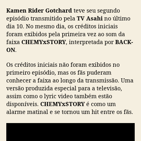
t
Kamen Rider Gotchard
teve seu segundo
c
h
episódio transmitido pela
TV Asahi
no último
a
dia 10. No mesmo dia, os créditos iniciais
r
foram exibidos pela primeira vez ao som da
d
faixa
CHEMYxSTORY
, interpretada por
BACK-
”
ON
.
:
T
Os créditos iniciais não foram exibidos no
e
primeiro episódio, mas os fãs puderam
m
a
conhecer a faixa ao longo da transmissão. Uma
d
versão produzida especial para a televisão,
e
assim como o lyric video também estão
a
disponíveis.
CHEMYxSTORY
é como um
b
alarme matinal e se tornou um hit entre os fãs.
e
r
t
u