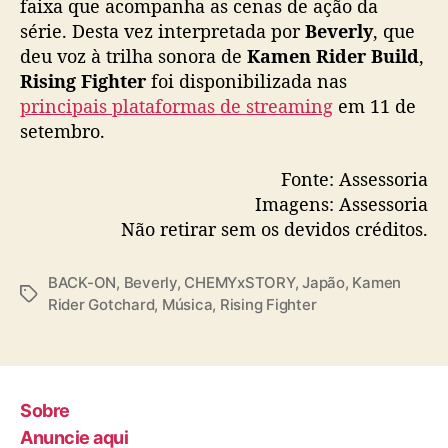
faixa que acompanha as cenas de ação da
o
série. Desta vez interpretada por
Beverly
, que
r
deu voz à trilha sonora de
Kamen Rider Build
,
B
Rising Fighter
foi disponibilizada nas
e
v
principais plataformas de streaming
em 11 de
e
setembro.
r
l
Fonte: Assessoria
y
Imagens: Assessoria
j
Não retirar sem os devidos créditos.
á
e
s
BACK-ON
,
Beverly
,
CHEMYxSTORY
,
Japão
,
Kamen
T
t
Rider Gotchard
,
Música
,
Rising Fighter
a
ã
g
o
s
d
i
Sobre
s
p
Anuncie aqui