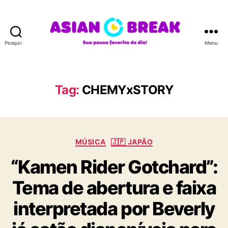
Pesquisar
Menu
A
S
I
A
Tag:
CHEMYxSTORY
N
B
R
E
C
A
MÚSICA
🇯🇵 JAPÃO
a
K
“Kamen Rider Gotchard”:
t
e
Tema de abertura e faixa
g
o
interpretada por Beverly
r
i