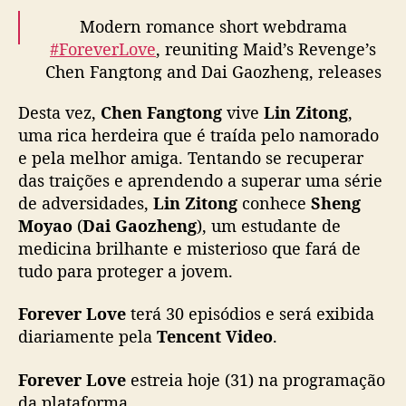
e
Modern romance short webdrama
n
#ForeverLove
, reuniting Maid’s Revenge’s
g
Chen Fangtong and Dai Gaozheng, releases
v
new trailer as it premieres today on Tencent
o
Desta vez,
Chen Fangtong
vive
Lin Zitong
,
l
Video
#盲心千金
t
uma rica herdeira que é traída pelo namorado
pic.twitter.com/dTjbrIBdTs
a
e pela melhor amiga. Tentando se recuperar
m
— cdrama tweets (@dramapotatoe)
August
das traições e aprendendo a superar uma série
a
31, 2023
de adversidades,
Lin Zitong
conhece
Sheng
s
Moyao
(
Dai Gaozheng
), um estudante de
e
medicina brilhante e misterioso que fará de
r
tudo para proteger a jovem.
u
m
Forever Love
terá 30 episódios e será exibida
c
a
diariamente pela
Tencent Video
.
s
a
Forever Love
estreia hoje (31) na programação
l
da plataforma.