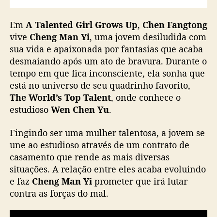
m
“
Em
A Talented Girl Grows Up
,
Chen Fangtong
A
vive
Cheng Man Yi
, uma jovem desiludida com
T
sua vida e apaixonada por fantasias que acaba
a
l
desmaiando após um ato de bravura. Durante o
e
tempo em que fica inconsciente, ela sonha que
n
está no universo de seu quadrinho favorito,
t
The World’s Top Talent
, onde conhece o
e
estudioso
Wen Chen Yu
.
d
G
Fingindo ser uma mulher talentosa, a jovem se
i
une ao estudioso através de um contrato de
r
l
casamento que rende as mais diversas
G
situações. A relação entre eles acaba evoluindo
r
e faz
Cheng Man Yi
prometer que irá lutar
o
contra as forças do mal.
w
s