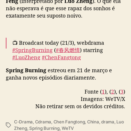
Feng
(interpretado por
Luo Zheng
). O que ela
n
não esperava é que esse rapaz dos sonhos é
F
a
exatamente seu suposto noivo.
n
g
t
o
📺 Broadcast today (21/3), webdrama
n
#SpringBurning
(
#春风燃情
) starring
g
#LuoZheng
#ChenFangtong
j
#WangMingyang
#ZhangJiayue
release new
á
Spring Burning
estreou em 21 de março e
trailer and poster.
pic.twitter.com/pIRyulieVd
e
ganha novos episódios diariamente.
s
— Ultra Melon 🍉 (@ultra_melons)
March 21,
t
2025
Fonte (
1
), (
2
), (
3
)
á
n
Imagens: WeTV/X
o
Não retirar sem os devidos créditos.
W
e
C-Drama
,
Cdrama
,
Chen Fangtong
,
China
,
drama
,
Luo
T
T
Zheng
,
Spring Burning
,
WeTV
V