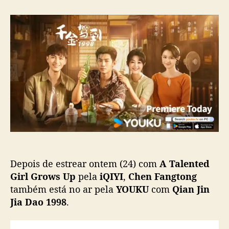
o
a
“
r
d
Q
d
e
i
o
p
a
p
u
n
o
b
J
s
l
i
t
i
n
c
J
a
i
ç
a
ã
D
o
a
o
Depois de estrear ontem (24) com
A Talented
1
9
Girl Grows Up
pela
iQIYI
,
Chen Fangtong
9
também está no ar pela
YOUKU
com
Qian Jin
8
Jia Dao 1998
.
”
t