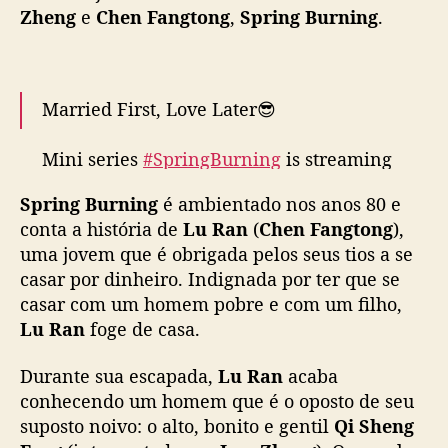
:
Zheng
e
Chen Fangtong
,
Spring Burning
.
D
r
a
m
Married First, Love Later😎
a
d
Mini series
#SpringBurning
is streaming
e
now on WeTV👉
https://t.co/ZSLQHHvOJF
L
Spring Burning
é ambientado nos anos 80 e
(Available globally)
u
conta a história de
Lu Ran
(
Chen Fangtong
),
o
uma jovem que é obrigada pelos seus tios a se
Z
Starring
#LuoZheng
#ChenFangtong
#春风燃
h
casar por dinheiro. Indignada por ter que se
情
#罗正
#陈芳彤
#WeTV
#WeTVAlwaysMore
e
casar com um homem pobre e com um filho,
pic.twitter.com/nzbTW8iffA
n
Lu Ran
foge de casa.
g
— WeTV.Official (@WeTVOfficial)
March 26,
e
Durante sua escapada,
2025
Lu Ran
acaba
C
conhecendo um homem que é o oposto de seu
h
suposto noivo: o alto, bonito e gentil
Qi Sheng
e