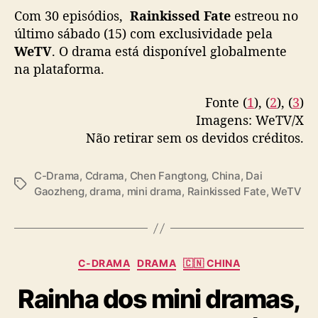
Starring :
#ChenFangtong
#DaiGaozheng
e
Com 30 episódios,
Rainkissed Fate
estreou no
#FanXiaodong
#ZhangXinyue
n
último sábado (15) com exclusividade pela
Platform : Tencent Video
g
WeTV
. O drama está disponível globalmente
Broadcast date : 15 February 2025
e
na plataforma.
pic.twitter.com/wYe7zSWfSl
m
m
Fonte (
1
), (
2
), (
3
)
— Ultra Melon 🍉 (@ultra_melons)
February
a
i
15, 2025
Imagens: WeTV/X
s
Não retirar sem os devidos créditos.
u
m
C-Drama
,
Cdrama
,
Chen Fangtong
,
China
,
Dai
m
T
Gaozheng
,
drama
,
mini drama
,
Rainkissed Fate
,
WeTV
i
a
n
g
i
s
d
r
C
C-DRAMA
DRAMA
🇨🇳 CHINA
a
a
m
Rainha dos mini dramas,
t
a
e