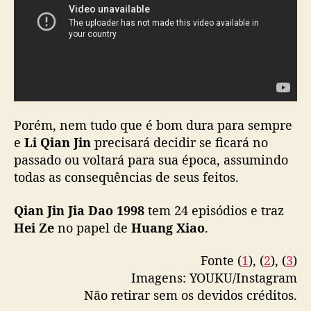
u
a
f
a
m
í
l
i
Porém, nem tudo que é bom dura para sempre
a
e
Li Qian Jin
precisará decidir se ficará no
passado ou voltará para sua época, assumindo
todas as consequências de seus feitos.
Qian Jin Jia Dao 1998
tem 24 episódios e traz
Hei Ze
no papel de
Huang Xiao
.
Fonte (
1
), (
2
), (
3
)
Imagens: YOUKU/Instagram
Não retirar sem os devidos créditos.