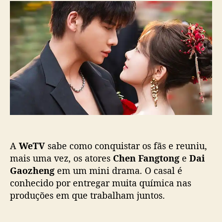
R
d
e
a
o
p
i
p
u
n
o
b
k
s
l
i
t
i
s
c
s
a
e
ç
d
ã
F
o
a
t
A
WeTV
sabe como conquistar os fãs e reuniu,
e
”
mais uma vez, os atores
Chen Fangtong
e
Dai
r
Gaozheng
em um mini drama. O casal é
e
conhecido por entregar muita química nas
ú
produções em que trabalham juntos.
n
e
C