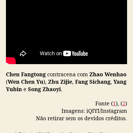
U
p
”
Chen Fangtong
contracena com
Zhao Wenhao
(
Wen Chen Yu
),
Zhu Zijie
,
Fang Sichang
,
Yang
Yubin
e
Song Zhaoyi
.
Fonte (
1
), (
2
)
Imagens: iQIYI/Instagram
Não retirar sem os devidos créditos.