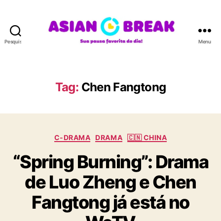
Pesquisar
Menu
A
S
I
A
Tag:
Chen Fangtong
N
B
R
E
C
A
C-DRAMA
DRAMA
🇨🇳 CHINA
a
K
“Spring Burning”: Drama
t
e
de Luo Zheng e Chen
g
o
Fangtong já está no
r
i