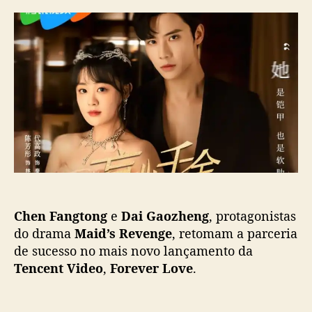
r
d
h
d
e
e
o
p
n
p
u
F
o
b
a
s
l
n
t
i
g
c
t
a
o
ç
n
ã
g
o
e
D
Chen Fangtong
e
Dai Gaozheng
, protagonistas
a
i
do
drama
Maid’s Revenge
, retomam a parceria
G
de sucesso no mais novo lançamento da
a
Tencent Video
,
Forever Love
.
o
z
h