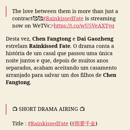
h
The love between them is more than just a
e
contract🥰🥰
#RainkissedFate
is streaming
n
now on WeTV👉
https://t.co/wU5VeAXYyq
F
a
(Available globally)
n
Desta vez,
Chen Fangtong
e
Dai Gaozheng
g
estrelam
Rainkissed Fate
. O drama conta a
Starring
#ChenFangtong
#DaiGaozheng
#雨爱
t
história de um casal que passou uma única
千金
#陈芳彤
#代高政
#WeTV
o
noite juntos e que, depois de muitos anos
#WeTVAlwaysMore
n
separados, acabam aceitando um casamento
pic.twitter.com/cR0LJtxUwN
g
arranjado para salvar um dos filhos de
Chen
e
— WeTV.Official (@WeTVOfficial)
February
Fangtong
.
D
17, 2025
a
i
G
a
📺 SHORT DRAMA AIRING 📺
o
z
Title :
#RainkissedFate
(
#雨爱千金
)
h