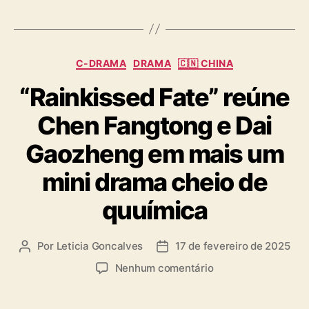
a
g
s
C
C-DRAMA
DRAMA
🇨🇳 CHINA
a
“Rainkissed Fate” reúne
t
e
Chen Fangtong e Dai
g
o
Gaozheng em mais um
r
i
mini drama cheio de
a
s
quuímica
Por
Leticia Goncalves
17 de fevereiro de 2025
A
D
u
a
e
Nenhum comentário
t
t
m
o
a
“
r
d