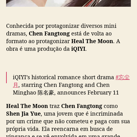
ã
n
o
i
d
Conhecida por protagonizar diversos mini
r
a
dramas,
Chen Fangtong
está de volta ao
m
formato ao protagonizar
Heal The Moon
. A
a
obra é uma produção da
iQIYI
.
s
,
C
h
iQIYI’s historical romance short drama
#忘尘
e
月
, starring Chen Fangtong and Chen
n
Minghao 陈名豪, announces February 11
F
premiere
pic.twitter.com/PFysOFtVnx
a
Heal The Moon
traz
Chen Fangtong
como
n
— cdrama tweets (@dramapotatoe)
February
g
Shen Jia Yue
, uma jovem que é incriminada
t
11, 2025
por um crime que não cometeu e paga com sua
o
própria vida. Ela reencarna em busca de
n
vingança e se vê envolvida em uma grande