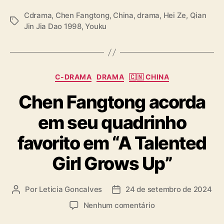
Cdrama
,
Chen Fangtong
,
China
,
drama
,
Hei Ze
,
Qian
T
Jin Jia Dao 1998
,
Youku
a
g
s
C
C-DRAMA
DRAMA
🇨🇳 CHINA
a
Chen Fangtong acorda
t
e
em seu quadrinho
g
o
favorito em “A Talented
r
i
Girl Grows Up”
a
s
Por
Leticia Goncalves
24 de setembro de 2024
A
D
u
a
e
Nenhum comentário
t
t
m
o
a