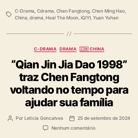
h
e
C-Drama
,
Cdrama
,
Chen Fangtong
,
Chen Ming Hao
,
M
T
China
,
drama
,
Heal The Moon
,
iQIYI
,
Yuan Yuhan
o
a
o
g
n
s
”
C
C-DRAMA
DRAMA
🇨🇳 CHINA
a
“Qian Jin Jia Dao 1998”
t
e
traz Chen Fangtong
g
o
voltando no tempo para
r
i
ajudar sua família
a
s
Por
Leticia Goncalves
25 de setembro de 2024
A
D
u
a
e
Nenhum comentário
t
t
m