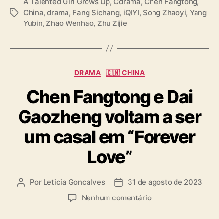
A Talented Girl Grows Up
,
Cdrama
,
Chen Fangtong
,
China
,
drama
,
Fang Sichang
,
iQIYI
,
Song Zhaoyi
,
Yang
T
Yubin
,
Zhao Wenhao
,
Zhu Zijie
a
g
s
C
DRAMA
🇨🇳 CHINA
a
Chen Fangtong e Dai
t
e
Gaozheng voltam a ser
g
o
um casal em “Forever
r
i
Love”
a
s
Por
Leticia Goncalves
31 de agosto de 2023
A
D
u
a
e
Nenhum comentário
t
t
m
o
a
C