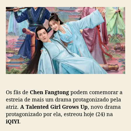
C
r
d
h
d
e
e
o
p
n
p
u
F
o
b
a
s
l
n
t
i
g
c
t
a
o
ç
n
ã
g
o
a
c
Os fãs de
Chen Fangtong
podem comemorar a
o
r
estreia de mais um drama protagonizado pela
d
atriz.
A Talented Girl Grows Up
, novo drama
a
protagonizado por ela, estreou hoje (24) na
e
iQIYI
.
m
s