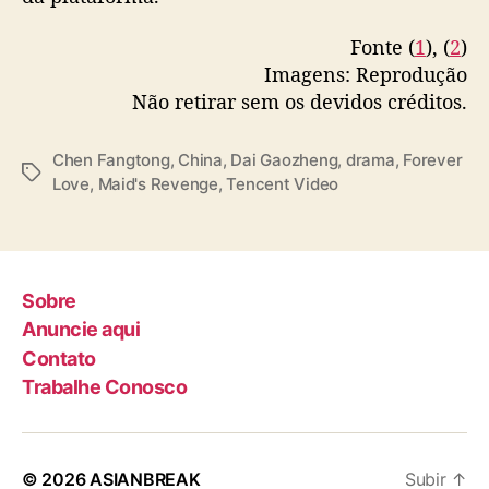
e
m
Fonte (
1
), (
2
)
“
Imagens: Reprodução
F
Não retirar sem os devidos créditos.
o
r
e
Chen Fangtong
,
China
,
Dai Gaozheng
,
drama
,
Forever
T
v
Love
,
Maid's Revenge
,
Tencent Video
a
e
g
r
s
L
o
v
Sobre
e
Anuncie aqui
”
Contato
Trabalhe Conosco
© 2026
ASIANBREAK
Subir
↑