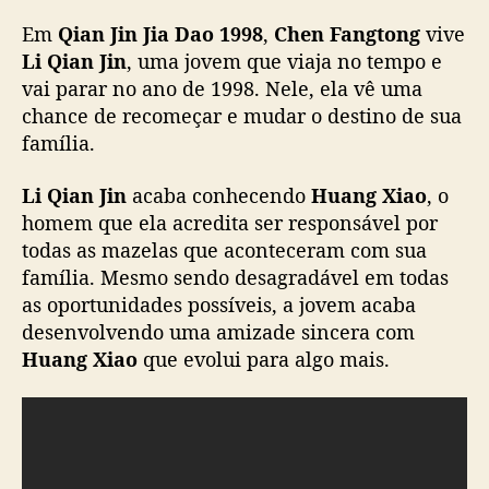
d
Em
Qian Jin Jia Dao 1998
,
Chen Fangtong
vive
o
Li Qian Jin
, uma jovem que viaja no tempo e
n
vai parar no ano de 1998. Nele, ela vê uma
o
chance de recomeçar e mudar o destino de sua
t
e
família.
m
p
Li Qian Jin
acaba conhecendo
Huang Xiao
, o
o
homem que ela acredita ser responsável por
p
todas as mazelas que aconteceram com sua
a
família. Mesmo sendo desagradável em todas
r
as oportunidades possíveis, a jovem acaba
a
desenvolvendo uma amizade sincera com
a
j
Huang Xiao
que evolui para algo mais.
u
d
a
r
s