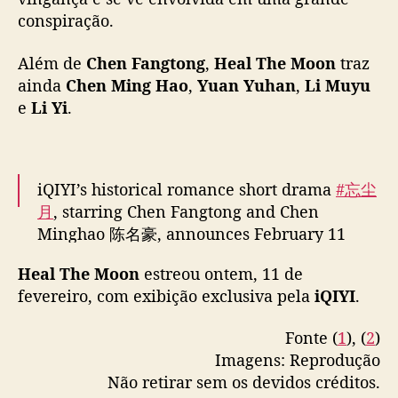
g
conspiração.
e
s
Além de
Chen Fangtong
,
Heal The Moon
traz
t
ainda
Chen Ming Hao
,
Yuan Yuhan
,
Li Muyu
á
e
Li Yi
.
d
e
v
o
l
iQIYI’s historical romance short drama
#忘尘
t
月
, starring Chen Fangtong and Chen
a
Minghao 陈名豪, announces February 11
e
premiere
pic.twitter.com/PFysOFtVnx
m
Heal The Moon
estreou ontem, 11 de
“
— cdrama tweets (@dramapotatoe)
February
fevereiro, com exibição exclusiva pela
iQIYI
.
H
11, 2025
e
Fonte (
1
), (
2
)
a
Imagens: Reprodução
l
T
Não retirar sem os devidos créditos.