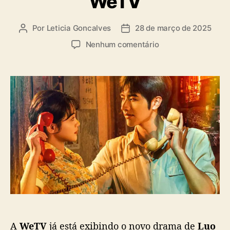
WeTV
a
s
Por
Leticia Goncalves
28 de março de 2025
A
D
u
a
e
Nenhum comentário
t
t
m
o
a
“
r
d
S
d
e
p
o
p
r
p
u
i
o
b
n
s
l
g
t
i
B
c
u
a
r
ç
n
ã
i
o
n
g
A
WeTV
já está exibindo o novo drama de
Luo
”