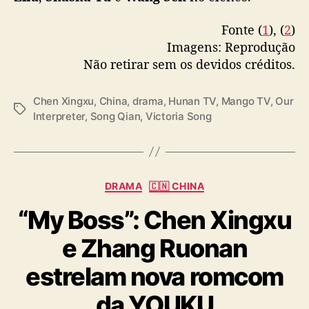
e
Fonte (
1
), (
2
)
n
Imagens: Reprodução
X
i
Não retirar sem os devidos créditos.
n
g
Chen Xingxu
,
China
,
drama
,
Hunan TV
,
Mango TV
,
Our
x
T
Interpreter
,
Song Qian
,
Victoria Song
u
a
e
g
s
s
t
r
C
DRAMA
🇨🇳 CHINA
e
a
“My Boss”: Chen Xingxu
i
t
a
e
e Zhang Ruonan
n
g
a
o
estrelam nova romcom
C
r
h
i
da YOUKU
i
a