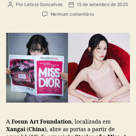
Por
Leticia Goncalves
12 de setembro de 2025
A
D
u
a
e
Nenhum comentário
t
t
m
o
a
“
r
d
S
d
e
t
o
p
o
p
u
r
o
b
i
s
l
e
t
i
s
c
o
a
f
ç
a
ã
M
o
i
s
A
Fosun Art Foundation
, localizada em
s
”
Xangai
(
China
), abre as portas a partir de
: