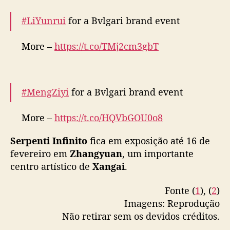
#LiYunrui
for a Bvlgari brand event
More –
https://t.co/TMj2cm3gbT
pic.twitter.com/UhJ2TWuh6e
— cdrama tweets (@dramapotatoe)
January
#MengZiyi
for a Bvlgari brand event
8, 2025
More –
https://t.co/HQVbGOU0o8
pic.twitter.com/RM62xicz4L
Serpenti Infinito
fica em exposição até 16 de
— cdrama tweets (@dramapotatoe)
January
fevereiro em
Zhangyuan
, um importante
8, 2025
centro artístico de
Xangai
.
Fonte (
1
), (
2
)
Imagens: Reprodução
Não retirar sem os devidos créditos.