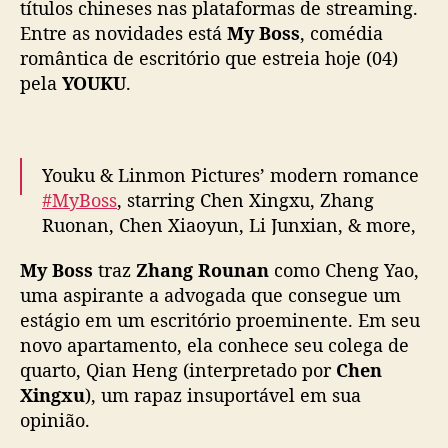
n
títulos chineses nas plataformas de streaming.
g
Entre as novidades está
My Boss
, comédia
x
romântica de escritório que estreia hoje (04)
u
pela
YOUKU
.
e
Z
h
a
Youku & Linmon Pictures’ modern romance
n
#MyBoss
, starring Chen Xingxu, Zhang
g
Ruonan, Chen Xiaoyun, Li Junxian, & more,
R
u
releases new trailer ahead of today’s
o
My Boss
traz
Zhang Rounan
como Cheng Yao,
premiere
#你也有今天
n
uma aspirante a advogada que consegue um
pic.twitter.com/Idj6r7JedD
a
estágio em um escritório proeminente. Em seu
n
— cdrama tweets (@dramapotatoe)
January
novo apartamento, ela conhece seu colega de
e
4, 2024
quarto, Qian Heng (interpretado por
Chen
s
Xingxu
), um rapaz insuportável em sua
t
opinião.
r
e