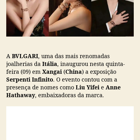
e
t
i
i
c
,
a
M
ç
e
ã
n
o
g
Z
A
BVLGARI
, uma das mais renomadas
i
y
joalherias da
Itália
, inaugurou nesta quinta-
i
feira (09) em
Xangai
(
China
) a exposição
e
Serpenti Infinito
. O evento contou com a
L
presença de nomes como
Liu Yifei
e
Anne
i
Hathaway
, embaixadoras da marca.
Y
u
n
r
u
i
p