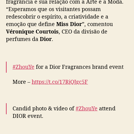
fragrância e sua relação com a Arte e a Moda.
r
“Esperamos que os visitantes possam
a
b
redescobrir o espírito, a criatividade e a
a
emoção que define
Miss Dior
”, comentou
D
Véronique Courtois
, CEO da divisão de
i
perfumes da
Dior
.
l
m
u
r
#ZhouYe
for a Dior Fragrances brand event
a
t
More –
https://t.co/17RjQJgc5F
,
Z
pic.twitter.com/reynSFVHH9
h
o
— cdrama tweets (@dramapotatoe)
Candid photo & video of
#ZhouYe
u
attend
September 12, 2025
Y
DIOR event.
e
e
~Weibo 12 Sept 2025~
m