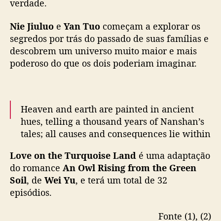
— WeTV.Official (@WeTVOfficial)
November
verdade.
D
18, 2025
i
l
Nie Jiuluo
e
Yan Tuo
começam a explorar os
m
segredos por trás do passado de suas famílias e
u
descobrem um universo muito maior e mais
r
poderoso do que os dois poderiam imaginar.
a
t
e
C
Heaven and earth are painted in ancient
h
hues, telling a thousand years of Nanshan’s
e
n
tales; all causes and consequences lie within
X
a single breath.
i
Love on the Turquoise Land
é uma adaptação
n
do romance
An Owl Rising from the Green
🎬
#LoveontheTurquoiseLand
Premieres 22
g
Soil
, de
Wei Yu
, e terá um total de 32
November on WeTV exclusively.
x
episódios.
u
✨Starring
#Dilraba
#ChenXingxu
#枭起青壤
#
,
Fonte (1), (2)
迪丽热巴
…
pic.twitter.com/ez3KCe9HnB
g