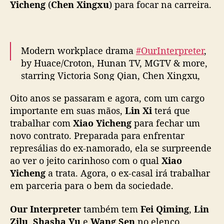
Yicheng
(
Chen Xingxu
) para focar na carreira.
a
m
a
c
o
Modern workplace drama
#OurInterpreter
,
m
by Huace/Croton, Hunan TV, MGTV & more,
V
starring Victoria Song Qian, Chen Xingxu,
i
Fei Qiming, Lin Zilu, Shasha Yu & Wang Sen
c
Oito anos se passaram e agora, com um cargo
(sp starring), releases trailer ahead of Jan 8
t
importante em suas mãos,
Lin Xi
terá que
premiere on Hunan TV & MGTV
#我们的翻译
o
trabalhar com
Xiao Yicheng
para fechar um
官
pic.twitter.com/2TmBDD8dJO
r
novo contrato. Preparada para enfrentar
i
— cdrama tweets (@dramapotatoe)
January
represálias do ex-namorado, ela se surpreende
a
S
5, 2024
ao ver o jeito carinhoso com o qual
Xiao
o
Yicheng
a trata. Agora, o ex-casal irá trabalhar
n
em parceria para o bem da sociedade.
g
e
Our Interpreter
também tem
Fei Qiming
,
Lin
C
Zilu
,
Shasha Yu
e
Wang Sen
no elenco.
h