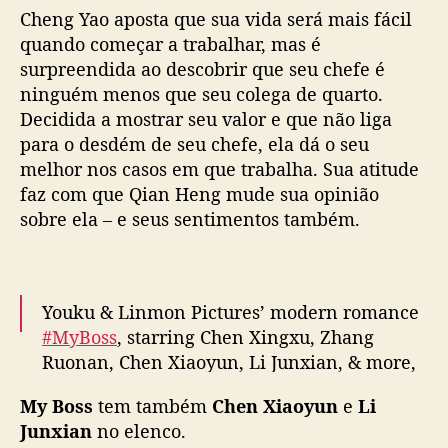
Cheng Yao aposta que sua vida será mais fácil
l
a
quando começar a trabalhar, mas é
m
surpreendida ao descobrir que seu chefe é
n
ninguém menos que seu colega de quarto.
o
Decidida a mostrar seu valor e que não liga
v
para o desdém de seu chefe, ela dá o seu
a
melhor nos casos em que trabalha. Sua atitude
r
faz com que Qian Heng mude sua opinião
o
m
sobre ela – e seus sentimentos também.
c
o
m
d
Youku & Linmon Pictures’ modern romance
a
#MyBoss
, starring Chen Xingxu, Zhang
Y
Ruonan, Chen Xiaoyun, Li Junxian, & more,
O
releases new posters ahead of today’s
U
My Boss
tem também
Chen Xiaoyun
e
Li
premiere
K
Junxian
no elenco.
U