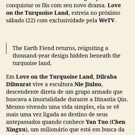
o
conquistar os fãs com seu novo drama.
Love
i
on the Turquoise Land
, estreia no próximo
s
sábado (22) com exclusividade pela
WeTV
.
e
L
a
n
The Earth Fiend returns, reigniting a
d
thousand-year design hidden beneath the
”
turquoise land.
,
c
Em
Love on the Turquoise Land
,
Dilraba
o
🎬
#LoveontheTurquoiseLand
Premieres 22
m
Dilmurat
vive a escultora
Nie Jiuluo
,
November on WeTV exclusively.
D
descendente direta de um grupo armado que
i
buscava a imortalidade durante a Dinastia Qin.
✨Starring
#Dilraba
#ChenXingxu
#ZhangLi
#
l
Mesmo vivendo uma vida simples, ela se vê
枭起青壤
#迪丽热巴
#Dilireba
#陈星旭
#张俪
r
mais uma vez ligada ao destino de seus
#WeTV
#WeTVAlwaysMore
a
antepassados quando conhece
Yan Tuo
(
Chen
pic.twitter.com/fu5nQ322lp
b
Xingxu
), um milionário que está em busca da
a