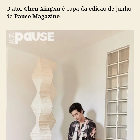
p
O ator
Chen Xingxu
é capa da edição de junho
a
d
da
Pause Magazine
.
a
P
a
u
s
e
M
a
g
a
z
i
n
e
d
e
j
u