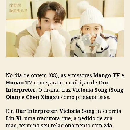
o
p
e
r
p
u
ç
I
o
b
a
n
s
l
r
t
t
i
a
e
c
m
r
a
p
ç
r
ã
e
o
t
e
No dia de ontem (08), as emissoras
Mango TV
e
r
”
Hunan TV
começaram a exibição de
Our
:
Interpreter
. O drama traz
Victoria Song
(
Song
N
Qian
) e
Chen Xingxu
como protagonistas.
o
v
Em
Our Interpreter
,
Victoria Song
interpreta
o
Lin Xi
, uma tradutora que, a pedido de sua
d
mãe, termina seu relacionamento com
Xia
r