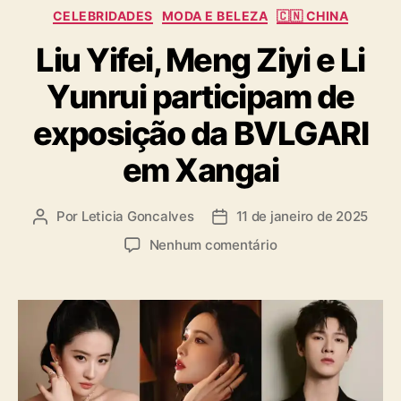
C
CELEBRIDADES
MODA E BELEZA
🇨🇳 CHINA
a
Liu Yifei, Meng Ziyi e Li
t
e
Yunrui participam de
g
o
exposição da BVLGARI
r
i
em Xangai
a
s
Por
Leticia Goncalves
11 de janeiro de 2025
A
D
u
a
e
Nenhum comentário
t
t
m
o
a
L
r
d
i
d
e
u
o
p
Y
p
u
i
o
b
f
s
l