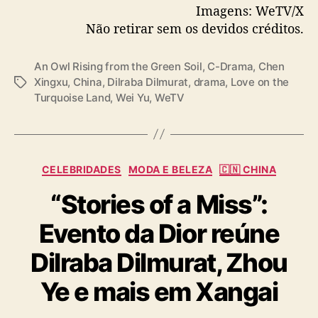
Imagens: WeTV/X
a
Não retirar sem os devidos créditos.
— WeTV.Official (@WeTVOfficial)
November
n
h
17, 2025
a
An Owl Rising from the Green Soil
,
C-Drama
,
Chen
d
Xingxu
,
China
,
Dilraba Dilmurat
,
drama
,
Love on the
T
a
Turquoise Land
,
Wei Yu
,
WeTV
a
t
g
a
s
d
e
C
e
CELEBRIDADES
MODA E BELEZA
🇨🇳 CHINA
a
s
“Stories of a Miss”:
t
t
e
r
Evento da Dior reúne
g
e
o
i
Dilraba Dilmurat, Zhou
r
a
i
Ye e mais em Xangai
a
s