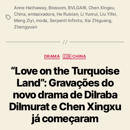
Anne Hathaway
,
Blossom
,
BVLGARI
,
Chen Xingxu
,
China
,
embaixadora
,
He Ruixian
,
Li Yunrui
,
Liu Yifei
,
T
Meng Ziyi
,
moda
,
Serpenti Infinito
,
Xia Zhiguang
,
a
Zhangyuan
g
s
C
DRAMA
🇨🇳 CHINA
a
“Love on the Turquoise
t
e
Land”: Gravações do
g
o
novo drama de Dilraba
r
i
Dilmurat e Chen Xingxu
a
s
já começaram