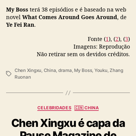
More –
https://t.co/PPWsNiSR9m
#你也有今天
My Boss
terá 38 episódios e é baseado na web
pic.twitter.com/1Yn6xhB0rO
novel
What Comes Around Goes Around
, de
Ye Fei Ran
.
— cdrama tweets (@dramapotatoe)
January
4, 2024
Fonte (
1
), (
2
), (
3
)
Imagens: Reprodução
Não retirar sem os devidos créditos.
Chen Xingxu
,
China
,
drama
,
My Boss
,
Youku
,
Zhang
T
Ruonan
a
g
s
C
CELEBRIDADES
🇨🇳 CHINA
a
Chen Xingxu é capa da
t
e
Pause Magazine de
g