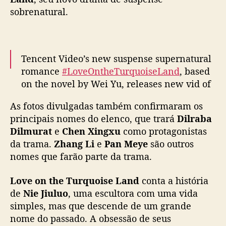
s
sobrenatural.
e
L
a
n
Tencent Video’s new suspense supernatural
d
romance
#LoveOntheTurquoiseLand
, based
”
on the novel by Wei Yu, releases new vid of
:
leads Dilireba and Chen Xingxu as filming
G
As fotos divulgadas também confirmaram os
r
begins
#枭起青壤
a
principais nomes do elenco, que trará
Dilraba
pic.twitter.com/DOKV9A86fa
v
Dilmurat
e
Chen Xingxu
como protagonistas
a
— cdrama tweets (@dramapotatoe)
March
da trama.
Zhang Li
e
Pan Meye
são outros
ç
19, 2024
nomes que farão parte da trama.
õ
e
Love on the Turquoise Land
conta a história
s
de
Nie Jiuluo
, uma escultora com uma vida
d
simples, mas que descende de um grande
o
nome do passado. A obsessão de seus
n