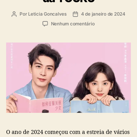
n
s
a
Por
Leticia Goncalves
4 de janeiro de 2024
A
D
u
a
e
Nenhum comentário
t
t
m
o
a
“
r
d
M
d
e
y
o
p
B
p
u
o
o
b
s
s
l
s
t
i
”
c
:
a
C
ç
h
ã
e
o
n
X
O ano de 2024 começou com a estreia de vários
i