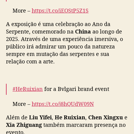
d
a
More –
https://t.co/iEOStP5Z1S
B
pic.twitter.com/QBqG93wHMl
V
A exposição é uma celebração ao Ano da
L
— cdrama tweets (@dramapotatoe)
January
Serpente, comemorado na
China
ao longo de
G
8, 2025
2025. Através de uma experiência imersiva, o
A
público irá admirar um pouco da natureza
R
sempre em mutação das serpentes e sua
I
relação com a arte.
e
m
X
a
n
#HeRuixian
for a Bvlgari brand event
g
a
More –
https://t.co/j8hQUdW09N
i
pic.twitter.com/O9dh1qBHfq
Além de
Liu Yifei
,
He Ruixian
,
Chen Xingxu
e
— cdrama tweets (@dramapotatoe)
January
Xia Zhiguang
também marcaram presença no
8, 2025
evento.