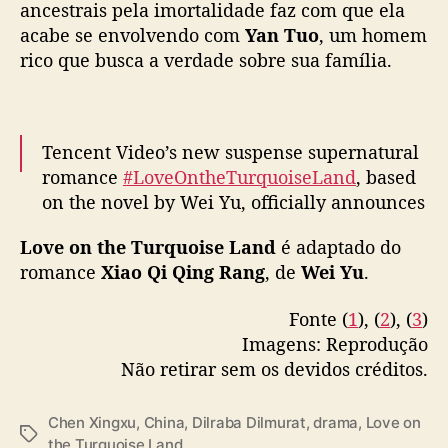
o
ancestrais pela imortalidade faz com que ela
v
acabe se envolvendo com
Yan Tuo
, um homem
o
rico que busca a verdade sobre sua família.
d
r
a
m
Tencent Video’s new suspense supernatural
a
romance
#LoveOntheTurquoiseLand
, based
d
on the novel by Wei Yu, officially announces
e
D
leads in Dilireba and Chen Xingxu, with
Love on the Turquoise Land
é adaptado do
i
special lead Zhang Li, + Pan Meiye & more,
l
romance
Xiao Qi Qing Rang
, de
Wei Yu
.
as filming ceremony is held
#枭起青壤
r
pic.twitter.com/GfdYdWMa6C
a
Fonte (
1
), (
2
), (
3
)
b
Imagens: Reprodução
— cdrama tweets (@dramapotatoe)
March
a
19, 2024
Não retirar sem os devidos créditos.
D
i
l
Chen Xingxu
,
China
,
Dilraba Dilmurat
,
drama
,
Love on
T
m
the Turquoise Land