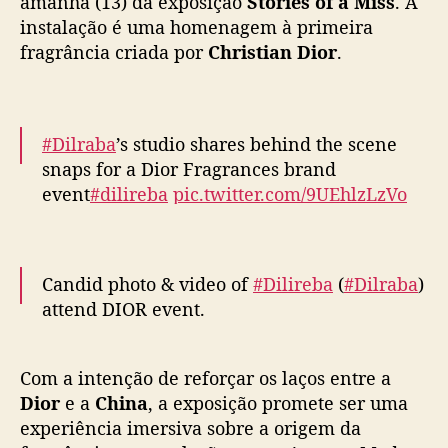
amanhã (13) da exposição
Stories of a Miss
. A
E
instalação é uma homenagem à primeira
v
fragrância criada por
Christian Dior
.
e
n
t
o
#Dilraba
’s studio shares behind the scene
d
snaps for a Dior Fragrances brand
a
event
#dilireba
pic.twitter.com/9UEhlzLzVo
D
i
— cdrama tweets (@dramapotatoe)
o
r
September 12, 2025
r
Candid photo & video of
#Dilireba
(
#Dilraba
)
e
attend DIOR event.
ú
n
~Weibo 12 Sept 2025~
e
Com a intenção de reforçar os laços entre a
pic.twitter.com/msPw5AmfxA
D
Dior
e a
China
, a exposição promete ser uma
i
— fkshi (@FKShi)
September 12, 2025
experiência imersiva sobre a origem da
l