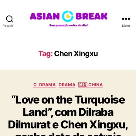
Pesquisar
Menu
A
S
I
A
Tag:
Chen Xingxu
N
B
R
E
C
A
C-DRAMA
DRAMA
🇨🇳 CHINA
a
K
“Love on the Turquoise
t
e
Land”, com Dilraba
g
o
Dilmurat e Chen Xingxu,
r
i