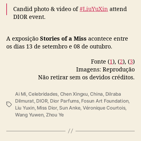
Candid photo & video of
#LiuYuXin
attend
— fkshi (@FKShi)
September 12, 2025
DIOR event.
~Weibo 12 Sept 2025~
A exposição
Stories of a Miss
acontece entre
pic.twitter.com/xqWjm3goSf
os dias 13 de setembro e 08 de outubro.
— fkshi (@FKShi)
September 12, 2025
Fonte (
1
), (
2
), (
3
)
Imagens: Reprodução
Não retirar sem os devidos créditos.
Ai Mi
,
Celebridades
,
Chen Xingxu
,
China
,
Dilraba
Dilmurat
,
DIOR
,
Dior Parfums
,
Fosun Art Foundation
,
T
Liu Yuxin
,
Miss Dior
,
Sun Anke
,
Véronique Courtois
,
a
Wang Yuwen
,
Zhou Ye
g
s