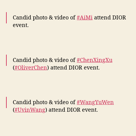
pic.twitter.com/7nyGx489r9
Candid photo & video of
#AiMi
attend DIOR
— fkshi (@FKShi)
September 12, 2025
event.
~Weibo 12 Sept 2025~
pic.twitter.com/XX4jBRMl6j
Candid photo & video of
#ChenXingXu
— fkshi (@FKShi)
September 12, 2025
(
#OliverChen
) attend DIOR event.
~Weibo 12 Sept 2025~
pic.twitter.com/MQM5mX93nS
Candid photo & video of
#WangYuWen
— fkshi (@FKShi)
September 12, 2025
(
#UvinWang
) attend DIOR event.
~Weibo 12 Sept 2025~
pic.twitter.com/ofJAhr07TE