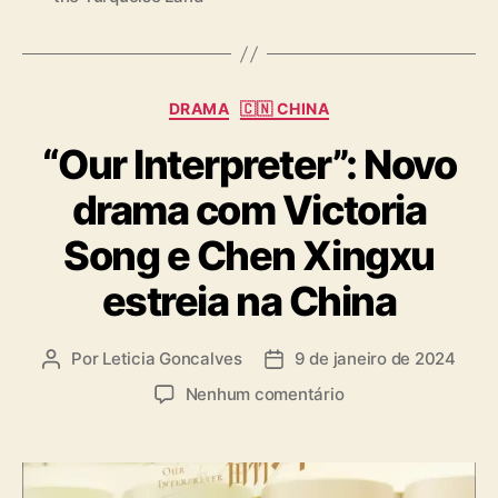
a
u
g
r
s
a
t
C
DRAMA
🇨🇳 CHINA
e
a
C
“Our Interpreter”: Novo
t
h
e
e
drama com Victoria
g
n
o
X
Song e Chen Xingxu
r
i
i
estreia na China
n
a
g
s
x
Por
Leticia Goncalves
9 de janeiro de 2024
A
D
u
u
a
j
e
Nenhum comentário
t
t
á
m
o
a
c
“
r
d
o
O
d
e
m
u