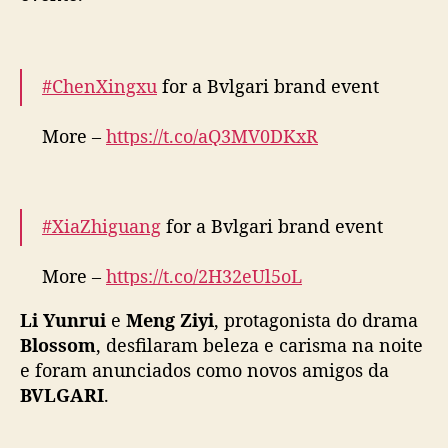
#ChenXingxu
for a Bvlgari brand event
More –
https://t.co/aQ3MV0DKxR
pic.twitter.com/Bkt82ieeg3
— cdrama tweets (@dramapotatoe)
January
#XiaZhiguang
for a Bvlgari brand event
8, 2025
More –
https://t.co/2H32eUl5oL
pic.twitter.com/w4eeWtO8q3
Li Yunrui
e
Meng Ziyi
, protagonista do drama
— cdrama tweets (@dramapotatoe)
January
Blossom
, desfilaram beleza e carisma na noite
8, 2025
e foram anunciados como novos amigos da
BVLGARI
.