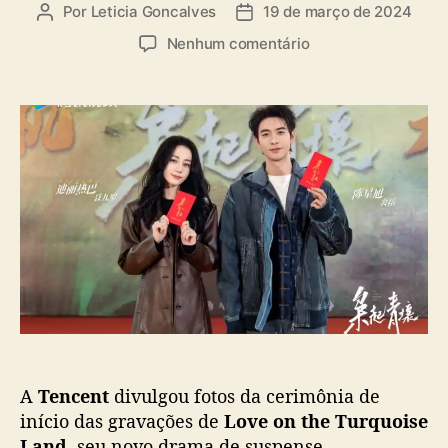
Por
Leticia Goncalves
19 de março de 2024
A
D
u
a
e
Nenhum comentário
t
t
m
o
a
“
r
d
L
d
e
o
o
p
v
p
u
e
o
b
o
s
l
n
t
i
t
c
h
a
e
ç
T
ã
u
o
r
q
A
Tencent
divulgou fotos da cerimônia de
u
o
início das gravações de
Love on the Turquoise
i
Land
, seu novo drama de suspense