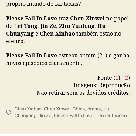
e
— cdrama tweets (@dramapotatoe)
próprio mundo de fantasias?
n
November 21, 2023
c
Please Fall In Love
traz
Chen Xinwei
no papel
e
de
Lei Tong
.
Jin Ze
,
Zhu Yunlong
,
Hu
n
Chunyang
e
Chen Xinhao
também estão
no
t
elenco.
V
i
Please Fall In Love
estreou ontem (21) e ganha
d
novos episódios diariamente.
e
o
Fonte (
1
), (
2
)
Imagens: Reprodução
Não retirar sem os devidos créditos.
Chen Xinhao
,
Chen Xinwei
,
China
,
drama
,
Hu
T
Chunyang
,
Jin Ze
,
Please Fall In Love
,
Tencent Video
a
g
s