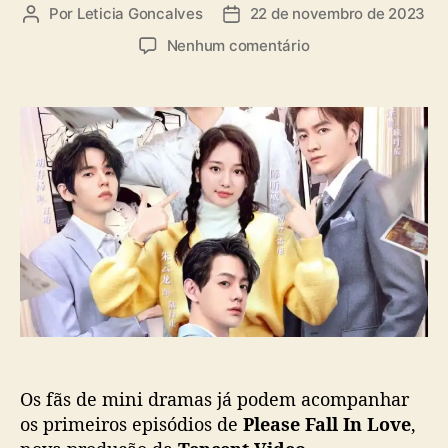
a
Por
Leticia Goncalves
22 de novembro de 2023
A
D
s
u
a
e
Nenhum comentário
t
t
m
o
a
M
r
d
i
d
e
n
o
p
i
p
u
d
o
b
r
s
l
a
t
i
m
c
a
a
“
ç
P
ã
l
o
e
a
Os fãs de mini dramas já podem acompanhar
s
e
os primeiros episódios de
Please Fall In Love
,
F