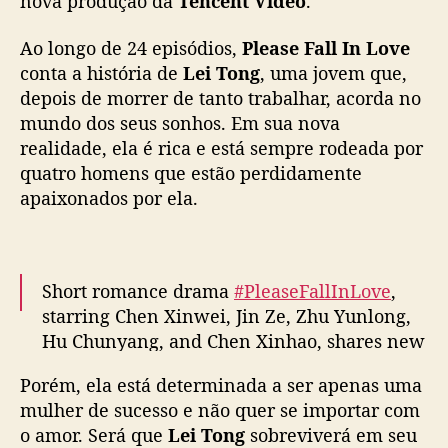
nova produção da
Tencent Video
.
a
l
Ao longo de 24 episódios,
Please Fall In Love
l
conta a história de
Lei Tong
, uma jovem que,
I
depois de morrer de tanto trabalhar, acorda no
n
mundo dos seus sonhos. Em sua nova
L
realidade, ela é rica e está sempre rodeada por
o
v
quatro homens que estão perdidamente
e
apaixonados por ela.
”
e
s
t
Short romance drama
#PleaseFallInLove
,
r
starring Chen Xinwei, Jin Ze, Zhu Yunlong,
e
Hu Chunyang, and Chen Xinhao, shares new
i
trailer as it premieres today on Tencent
a
Porém, ela está determinada a ser apenas uma
Video
#我才不要恋爱呢
n
mulher de sucesso e não quer se importar com
a
pic.twitter.com/VSNL1R4i8U
o amor. Será que
Lei Tong
sobreviverá em seu
T