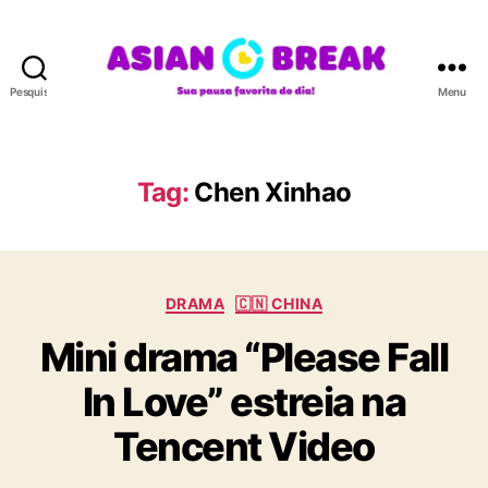
Pesquisar
Menu
A
S
I
A
Tag:
Chen Xinhao
N
B
R
E
C
A
DRAMA
🇨🇳 CHINA
a
K
Mini drama “Please Fall
t
e
In Love” estreia na
g
o
Tencent Video
r
i