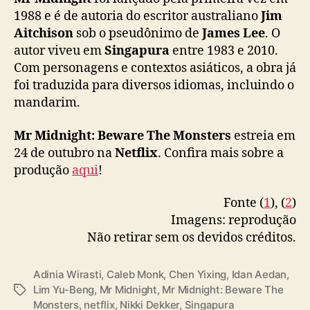
p
1988 e é de autoria do escritor australiano
Jim
t
Aitchison
sob o pseudônimo de
James Lee
. O
a
autor viveu em
Singapura
entre 1983 e 2010.
ç
Com personagens e contextos asiáticos, a obra já
ã
foi traduzida para diversos idiomas, incluindo o
o
mandarim.
p
e
l
Mr Midnight: Beware The Monsters
estreia em
a
24 de outubro na
Netflix
. Confira mais sobre a
N
produção
aqui
!
e
t
Fonte (
1
), (
2
)
f
Imagens: reprodução
l
Não retirar sem os devidos créditos.
i
x
Adinia Wirasti
,
Caleb Monk
,
Chen Yixing
,
Idan Aedan
,
Lim Yu-Beng
,
Mr Midnight
,
Mr Midnight: Beware The
T
Monsters
,
netflix
,
Nikki Dekker
,
Singapura
a