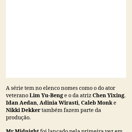
l
d
e
S
i
n
g
a
p
u
r
a
,
g
A série tem no elenco nomes como o do ator
a
veterano
Lim Yu-Beng
e o da atriz
Chen Yixing
.
n
Idan Aedan
,
Adinia Wirasti
,
Caleb Monk
e
h
Nikki Dekker
também fazem parte da
a
produção.
a
d
a
Mr Midnight
foi lançado pela primeira vez em