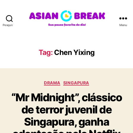
Pesquisar
Menu
A
S
I
A
Tag:
Chen Yixing
N
B
R
E
C
A
DRAMA
SINGAPURA
a
K
“Mr Midnight”, clássico
t
e
de terror juvenil de
g
o
Singapura, ganha
r
i