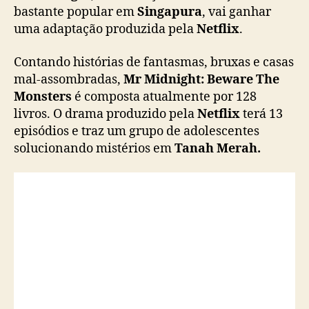
á
bastante popular em
Singapura
, vai ganhar
s
uma adaptação produzida pela
Netflix
.
s
i
Contando histórias de fantasmas, bruxas e casas
c
mal-assombradas,
Mr Midnight: Beware The
o
Monsters
é composta atualmente por 128
d
livros. O drama produzido pela
Netflix
terá 13
e
t
episódios e traz um grupo de adolescentes
e
solucionando mistérios em
Tanah Merah.
r
r
o
r
j
u
v
e
n
i