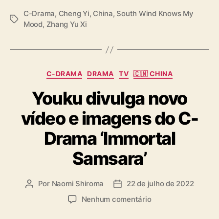
s
t
C-Drama
,
Cheng Yi
,
China
,
South Wind Knows My
T
e
Mood
,
Zhang Yu Xi
a
r
g
s
C
C-DRAMA
DRAMA
TV
🇨🇳 CHINA
a
Youku divulga novo
t
e
vídeo e imagens do C-
g
o
Drama ‘Immortal
r
i
Samsara’
a
s
Por
Naomi Shiroma
22 de julho de 2022
A
D
u
a
e
Nenhum comentário
t
t
m
o
a