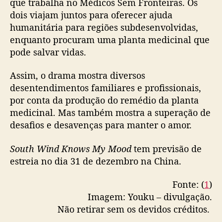
que trabalha no Médicos Sem Fronteiras. Os
M
dois viajam juntos para oferecer ajuda
y
humanitária para regiões subdesenvolvidas,
M
o
enquanto procuram uma planta medicinal que
o
pode salvar vidas.
d
’
Assim, o drama mostra diversos
d
desentendimentos familiares e profissionais,
i
por conta da produção do remédio da planta
v
medicinal. Mas também mostra a superação de
u
desafios e desavenças para manter o amor.
l
g
a
South Wind Knows My Mood
tem previsão de
n
estreia no dia 31 de dezembro na China.
o
v
Fonte: (
1
)
o
Imagem: Youku – divulgação.
p
Não retirar sem os devidos créditos.
ô