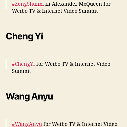
#ZengShunxi
in Alexander McQueen for
Weibo TV & Internet Video Summit
More snaps –
https://t.co/QjbxwVPsGR
pic.twitter.com/NFd6ZcV0D1
Cheng Yi
— cdrama tweets (@dramapotatoe)
December 5, 2023
#ChengYi
for Weibo TV & Internet Video
Summit
More snaps –
https://t.co/EQxh9oNT6R
pic.twitter.com/bvbhpH4U7x
Wang Anyu
— cdrama tweets (@dramapotatoe)
December 5, 2023
#WangAnyu
for Weibo TV & Internet Video