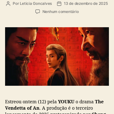
a
Por
Leticia Goncalves
13 de dezembro de 2025
A
D
s
u
a
e
Nenhum comentário
t
t
m
o
a
C
r
d
h
d
e
e
o
p
n
p
u
Y
o
b
i
s
l
q
t
i
u
c
e
a
r
ç
v
ã
i
o
n
g
Estreou ontem (12) pela
YOUKU
o drama
The
a
r
Vendetta of An
. A produção é o terceiro
s