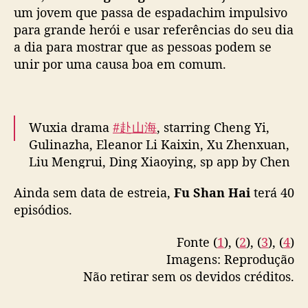
c
um jovem que passa de espadachim impulsivo
o
— cdrama tweets (@dramapotatoe)
October
para grande herói e usar referências do seu dia
n
25, 2024
a dia para mostrar que as pessoas podem se
t
unir por uma causa boa em comum.
e
ú
d
o
s
Wuxia drama
#赴山海
, starring Cheng Yi,
p
Gulinazha, Eleanor Li Kaixin, Xu Zhenxuan,
a
Liu Mengrui, Ding Xiaoying, sp app by Chen
r
Yuqi, Tong Mengshi, w/ special lead Julian
a
Ainda sem data de estreia,
Fu Shan Hai
terá 40
Cheung & more, releases new stills as
c
episódios.
filming wraps
o
m
Fonte (
1
), (
2
), (
3
), (
4
)
e
More –
Imagens: Reprodução
m
https://t.co/to976KJwX5
https://t.co/jBXSdsYtJc
Não retirar sem os devidos créditos.
o
pic.twitter.com/yuL7ybblYQ
r
a