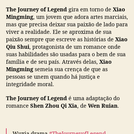
h
The Journey of Legend
gira em torno de
Xiao
e
🌊
#TheJourneyofLegend
Premiers 11
n
Mingming
, um jovem que adora artes marciais,
September on WeTV.
g
mas que precisa deixar sua paixão de lado para
Y
viver a realidade. Ele se aproxima de sua
✨Starring
#ChengYi
#NaZha
#LiKaixin
i
paixão sempre que escreve as histórias de
Xiao
#XuZhenxuan
#LiuMengrui
#DingXiaoying
e
Qiu Shui
, protagonista de um romance onde
#LvSongxian
#ZhaoHuawei
…
G
suas habilidades são usadas para o bem de sua
pic.twitter.com/RXmXK63pG1
u
família e de seu país. Através delas,
Xiao
l
— WeTV.Official (@WeTVOfficial)
September
Mingming
semeia sua crença de que as
i
9, 2025
n
pessoas se unem quando há justiça e
a
integridade moral.
z
h
The Journey of Legend
é uma adaptação do
a
romance
Shen Zhou Qi Xia
, de
Wen Ruian
.
d
e
v
o
Wuxia drama
#TheJourneyofLegend
,