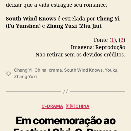
— 优酷Youku (@YoukuOfficial)
September
deixar que a vida estrague seu romance.
12, 2023
South Wind Knows
é estrelada por
Cheng Yi
(
Fu Yunshen
) e
Zhang Yuxi
(
Zhu Jiu
).
Fonte (
1
), (
2
)
Imagens: Reprodução
Não retirar sem os devidos créditos.
Cheng Yi
,
China
,
drama
,
South Wind Knows
,
Youku
,
T
Zhang Yuxi
a
g
s
C
C-DRAMA
🇨🇳 CHINA
a
Em comemoração ao
t
e
g