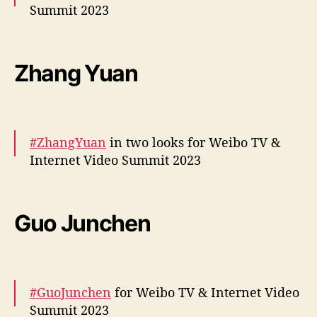
Summit 2023
More –
https://t.co/ZTtoI0HbLE
pic.twitter.com/jIyPHTGl7A
Zhang Yuan
— cdrama tweets (@dramapotatoe)
December 5, 2023
#ZhangYuan
in two looks for Weibo TV &
Internet Video Summit 2023
More –
https://t.co/dkAOZJxiFS
pic.twitter.com/UjzwKKGf2f
Guo Junchen
— cdrama tweets (@dramapotatoe)
December 5, 2023
#GuoJunchen
for Weibo TV & Internet Video
Summit 2023