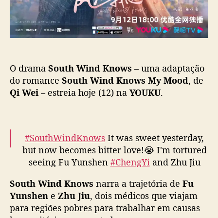
n
a
d
ç
K
ã
n
o
o
w
O drama
South Wind Knows
– uma adaptação
s
”
do romance
South Wind Knows My Mood
, de
e
Qi Wei
– estreia hoje (12) na
YOUKU
.
s
t
r
e
#SouthWindKnows
It was sweet yesterday,
i
but now becomes bitter love!😭 I'm tortured
a
seeing Fu Yunshen
#ChengYi
and Zhu Jiu
h
#ZhangYuxi
hurt each other! Please be quick
o
South Wind Knows
narra a trajetória de
Fu
to 18:00 (UTC+8) so as to watch "South Wind
j
Yunshen
e
Zhu Jiu
, dois médicos que viajam
e
Knows" on YOUKU!
#YOUKU
#优酷
c
para regiões pobres para trabalhar em causas
pic.twitter.com/m0A1FSAKqH
o