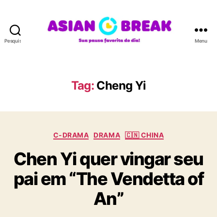
Pesquisar
Menu
A
S
I
A
Tag:
Cheng Yi
N
B
R
E
C
A
C-DRAMA
DRAMA
🇨🇳 CHINA
a
K
Chen Yi quer vingar seu
t
e
pai em “The Vendetta of
g
o
An”
r
i