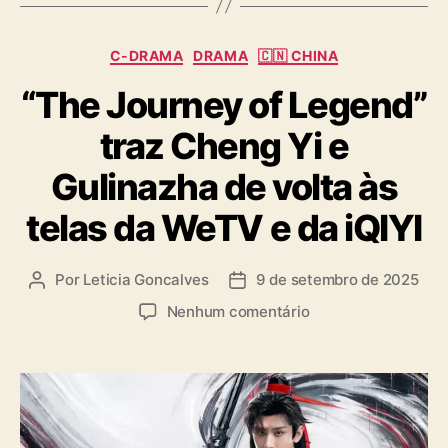
C
C-DRAMA
DRAMA
🇨🇳 CHINA
a
“The Journey of Legend”
t
e
traz Cheng Yi e
g
o
Gulinazha de volta às
r
i
telas da WeTV e da iQIYI
a
s
Por
Leticia Goncalves
9 de setembro de 2025
A
D
u
a
e
Nenhum comentário
t
t
m
o
a
“
r
d
T
d
e
h
o
p
e
p
u
J