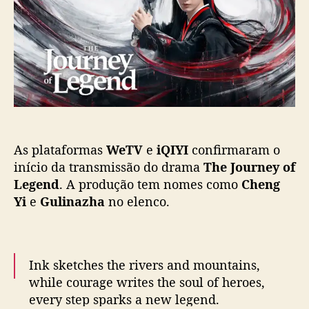
o
b
o
s
l
u
t
i
r
c
n
a
e
ç
y
ã
o
o
f
L
As plataformas
WeTV
e
iQIYI
confirmaram o
e
g
início da transmissão do drama
The Journey of
e
Legend
. A produção tem nomes como
Cheng
n
Yi
e
Gulinazha
no elenco.
d
”
t
r
Ink sketches the rivers and mountains,
a
while courage writes the soul of heroes,
z
every step sparks a new legend.
C