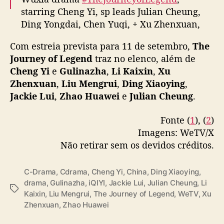
l
starring Cheng Yi, sp leads Julian Cheung,
t
a
Ding Yongdai, Chen Yuqi, + Xu Zhenxuan,
à
Liu Mengrui, Ding Xiaoying, & more,
s
Com estreia prevista para 11 de setembro,
The
announces September 11 premiere on iQIYI
t
Journey of Legend
traz no elenco, além de
& Tencent
e
Cheng Yi
e
Gulinazha
,
Li Kaixin
,
Xu
l
Zhenxuan
,
Liu Mengrui
,
Ding Xiaoying
,
More –
https://t.co/mqzhDtsi1P
#赴山海
a
Jackie Lui
,
Zhao Huawei
e
Julian Cheung
.
pic.twitter.com/iKx6bWV1vn
s
d
Fonte (
1
), (
2
)
— cdrama tweets (@dramapotatoe)
a
September 9, 2025
Imagens: WeTV/X
W
e
Não retirar sem os devidos créditos.
T
V
C-Drama
,
Cdrama
,
Cheng Yi
,
China
,
Ding Xiaoying
,
e
drama
,
Gulinazha
,
iQIYI
,
Jackie Lui
,
Julian Cheung
,
Li
d
T
Kaixin
,
Liu Mengrui
,
The Journey of Legend
,
WeTV
,
Xu
a
a
Zhenxuan
,
Zhao Huawei
i
g
Q
s