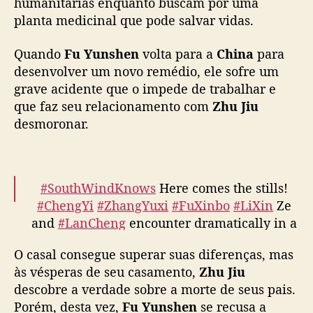
humanitárias enquanto buscam por uma
m
— 优酷Youku (@YoukuOfficial)
September
planta medicinal que pode salvar vidas.
C
12, 2023
h
Quando
Fu Yunshen
volta para a
China
para
e
desenvolver um novo remédio, ele sofre um
n
grave acidente que o impede de trabalhar e
g
que faz seu relacionamento com
Zhu Jiu
Y
desmoronar.
i
e
Z
h
a
#SouthWindKnows
Here comes the stills!
n
#ChengYi
#ZhangYuxi
#FuXinbo
#LiXin
Ze
g
and
#LanCheng
encounter dramatically in a
Y
foreign country. Is it an accident or a story?
u
O casal consegue superar suas diferenças, mas
Come to YOUKU to witness their joyful
x
às vésperas de seu casamento,
Zhu Jiu
beginning!
#YOUKU
#优酷
i
descobre a verdade sobre a morte de seus pais.
pic.twitter.com/IFmzSABT5W
Porém, desta vez,
Fu Yunshen
se recusa a