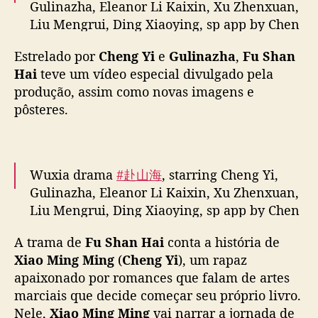
Gulinazha, Eleanor Li Kaixin, Xu Zhenxuan,
G
Liu Mengrui, Ding Xiaoying, sp app by Chen
u
Yuqi, Tong Mengshi, w/ special lead Julian
l
Estrelado por
Cheng Yi
e
Gulinazha
,
Fu Shan
i
Cheung & more, releases new vid as filming
n
Hai
teve um vídeo especial divulgado pela
wraps
a
produção, assim como novas imagens e
z
pôsteres.
Full –
https://t.co/gvgZrknaiK
h
pic.twitter.com/WfgW4jB7jB
a
,
— cdrama tweets (@dramapotatoe)
October
l
Wuxia drama
#赴山海
, starring Cheng Yi,
25, 2024
a
Gulinazha, Eleanor Li Kaixin, Xu Zhenxuan,
n
Liu Mengrui, Ding Xiaoying, sp app by Chen
ç
Yuqi, Tong Mengshi, w/ special lead Julian
a
A trama de
Fu Shan Hai
conta a história de
n
Cheung & more, releases new posters as
Xiao Ming Ming
(
Cheng Yi
), um rapaz
o
filming wraps
v
apaixonado por romances que falam de artes
o
marciais que decide começar seu próprio livro.
More –
https://t.co/eU49s0rUZs
s
Nele,
Xiao Ming Ming
vai narrar a jornada de
pic.twitter.com/0CTXA384DC