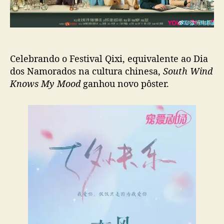
a
ç
ç
ã
ã
o
o
a
Celebrando o Festival Qixi, equivalente ao Dia
o
F
dos Namorados na cultura chinesa,
South Wind
e
Knows My Mood
ganhou novo pôster.
s
t
i
v
a
l
Q
i
x
i
,
C
-