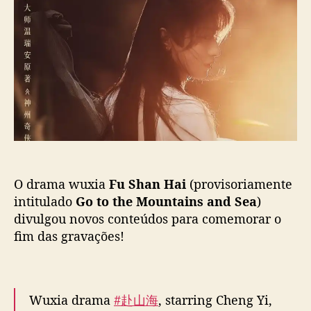
o
p
S
p
u
h
o
b
a
s
l
n
t
i
H
c
a
a
i
ç
”
ã
,
o
c
o
O drama wuxia
Fu Shan Hai
(provisoriamente
m
C
intitulado
Go to the Mountains and Sea
)
h
divulgou novos conteúdos para comemorar o
e
fim das gravações!
n
g
Y
i
Wuxia drama
#赴山海
, starring Cheng Yi,
e