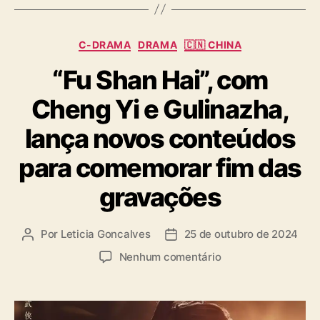
I
Y
C
I
C-DRAMA
DRAMA
🇨🇳 CHINA
a
“Fu Shan Hai”, com
t
e
Cheng Yi e Gulinazha,
g
o
lança novos conteúdos
r
i
para comemorar fim das
a
s
gravações
Por
Leticia Goncalves
25 de outubro de 2024
A
D
u
a
e
Nenhum comentário
t
t
m
o
a
“
r
d
F
d
e
u