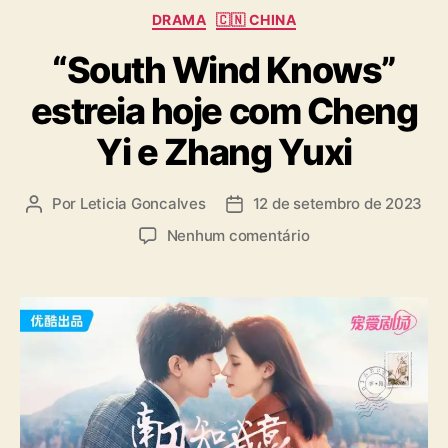
C
DRAMA
🇨🇳 CHINA
a
“South Wind Knows”
t
e
estreia hoje com Cheng
g
o
Yi e Zhang Yuxi
r
i
a
Por
Leticia Goncalves
12 de setembro de 2023
A
D
s
u
a
e
Nenhum comentário
t
t
m
o
a
“
r
d
S
d
e
o
o
p
u
p
u
t
o
b
h
s
l
W
t
i
i
c