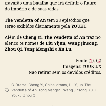
f
travarão uma batalha que irá definir o futuro
Special Leading Cast:
#Lulu
A
do império e de suas vidas.
Special…
pic.twitter.com/ei2y75c2oo
n
”
The Vendetta of An
tem 28 episódios que
— 优酷Youku (@YoukuOfficial)
December 12,
serão exibidos diariamente pela
YOUKU
.
2025
Além de
Cheng Yi
,
The Vendetta of An
traz no
elenco os nomes de
Liu Yijun
,
Wang Jinsong
,
Zhou Qi
,
Tong Mengshi
e
Xu Lu
.
Fonte (
1
), (
2
)
Imagens: YOUKU/X
Não retirar sem os devidos créditos.
C-Drama
,
Cheng Yi
,
China
,
drama
,
Liu Yijun
,
The
Vendetta of An
,
Tong Mengshi
,
Wang Jinsong
,
Xu Lu
,
T
Youku
,
Zhou Qi
a
g
s