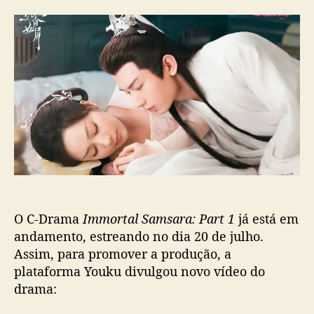
Y
r
d
o
d
e
u
o
p
k
p
u
u
o
b
d
s
l
i
t
i
v
c
u
a
l
ç
g
ã
a
o
n
o
O C-Drama
Immortal Samsara: Part 1
já está em
v
o
andamento, estreando no dia 20 de julho.
v
Assim, para promover a produção, a
í
plataforma Youku divulgou novo vídeo do
d
drama:
e
o