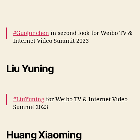
More –
https://t.co/peUFzbqGJO
pic.twitter.com/YEeDi8bjM3
#GuoJunchen
in second look for Weibo TV &
— cdrama tweets (@dramapotatoe)
Internet Video Summit 2023
December 5, 2023
More –
https://t.co/zsaNBncAhJ
pic.twitter.com/5SzzqFljUM
Liu Yuning
— cdrama tweets (@dramapotatoe)
December 5, 2023
#LiuYuning
for Weibo TV & Internet Video
Summit 2023
More –
https://t.co/bI6NoN378U
pic.twitter.com/71mnIlComf
Huang Xiaoming