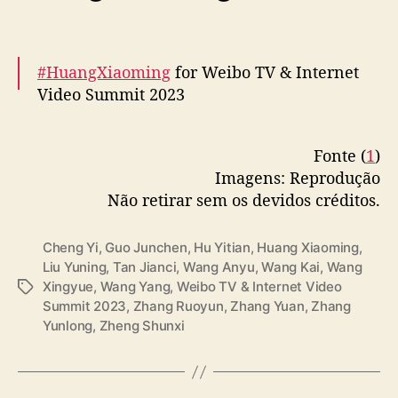
— cdrama tweets (@dramapotatoe)
December 5, 2023
#HuangXiaoming
for Weibo TV & Internet
Video Summit 2023
More –
https://t.co/gqEELl0cCF
Fonte (
1
)
pic.twitter.com/BLhXl1Qs9L
Imagens: Reprodução
— cdrama tweets (@dramapotatoe)
Não retirar sem os devidos créditos.
December 5, 2023
Cheng Yi
,
Guo Junchen
,
Hu Yitian
,
Huang Xiaoming
,
Liu Yuning
,
Tan Jianci
,
Wang Anyu
,
Wang Kai
,
Wang
Xingyue
,
Wang Yang
,
Weibo TV & Internet Video
T
Summit 2023
,
Zhang Ruoyun
,
Zhang Yuan
,
Zhang
a
Yunlong
,
Zheng Shunxi
g
s