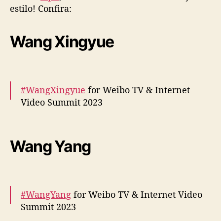
estilo! Confira:
S
u
m
Wang Xingyue
m
i
t
2
0
#WangXingyue
for Weibo TV & Internet
2
Video Summit 2023
3
”
More –
https://t.co/HN0M6xCLov
:
pic.twitter.com/j5NMbiazAY
C
Wang Yang
o
— cdrama tweets (@dramapotatoe)
n
December 5, 2023
f
i
#WangYang
for Weibo TV & Internet Video
r
a
Summit 2023
o