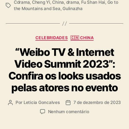
— cdrama tweets (@dramapotatoe)
October
Cdrama
,
Cheng Yi
,
China
,
drama
,
Fu Shan Hai
,
Go to
r
T
25, 2024
the Mountains and Sea
,
Gulinazha
f
a
i
g
m
s
d
C
a
CELEBRIDADES
🇨🇳 CHINA
a
s
“Weibo TV & Internet
t
g
e
r
Video Summit 2023”:
g
a
o
v
Confira os looks usados
r
a
i
ç
pelas atores no evento
a
õ
s
e
s
Por
Leticia Goncalves
7 de dezembro de 2023
A
D
u
a
e
Nenhum comentário
t
t
m
o
a
“
r
d