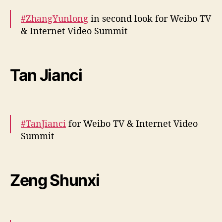
#ZhangYunlong
in second look for Weibo TV
— cdrama tweets (@dramapotatoe)
& Internet Video Summit
December 5, 2023
More –
https://t.co/2YpH1O1xqF
pic.twitter.com/NuJmgPDOpD
Tan Jianci
— cdrama tweets (@dramapotatoe)
December 5, 2023
#TanJianci
for Weibo TV & Internet Video
Summit
More snaps –
https://t.co/yEtb6uAPv6
pic.twitter.com/LAhGbZ4ZR9
Zeng Shunxi
— cdrama tweets (@dramapotatoe)
December 5, 2023