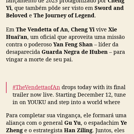
lançamento de 2025 protagonizado por
Cheng
e
Yi
, que também pôde ser visto em
Sword and
u
Beloved
e
The Journey of Legend
.
p
a
Em
The Vendetta of An
,
Cheng Yi
vive
Xie
i
Huai’an
, um oficial que aproveita uma missão
e
contra o poderoso
Yan Feng Shan
– líder da
m
“
desaparecida
Guarda Negra de Huben
– para
T
vingar a morte de seu pai.
h
e
V
e
#TheVendettaofAn
drops today with its final
n
trailer now live. Starting December 12, tune
d
in on YOUKU and step into a world where
e
every move stirs the tides.
t
Para completar sua vingança, ele formará uma
Lead Starring:
#ChengYi
t
aliança com o general
Gu Yu
, o espadachim
Ye
a
Lead Starring:
#LiuYijun
#WangJinsong
Zheng
e o estrategista
Han Ziling
o
. Juntos, eles
#ZhouQi
#TongMengshi