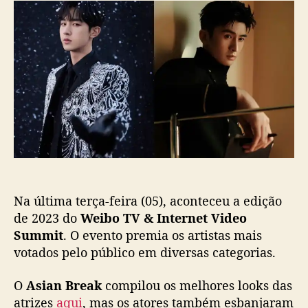
W
d
e
e
o
p
i
p
u
b
o
b
o
s
l
T
t
i
V
c
&
a
I
ç
n
ã
t
o
e
r
Na última terça-feira (05), aconteceu a edição
n
e
de 2023 do
Weibo TV & Internet Video
t
Summit
. O evento premia os artistas mais
V
votados pelo público em diversas categorias.
i
d
O
Asian Break
compilou os melhores looks das
e
atrizes
aqui
, mas os atores também esbanjaram
o