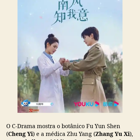
D
r
a
m
a
‘
S
o
u
t
h
W
i
n
d
K
n
o
O C-Drama mostra o botânico Fu Yun Shen
w
(
Cheng Yi
) e a médica Zhu Yang (
Zhang Yu Xi
),
s