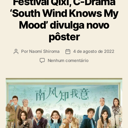
Festival Qixi, C-Drama
o
‘South Wind Knows My
r
i
Mood’ divulga novo
a
s
pôster
Por
Naomi Shiroma
4 de agosto de 2022
A
D
u
a
e
Nenhum comentário
t
t
m
o
a
E
r
d
m
d
e
c
o
p
o
p
u
m
o
b
e
s
l
m
t
i
o
c
r
a