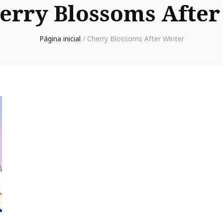
erry Blossoms After
Página inicial
/
Cherry Blossoms After Winter