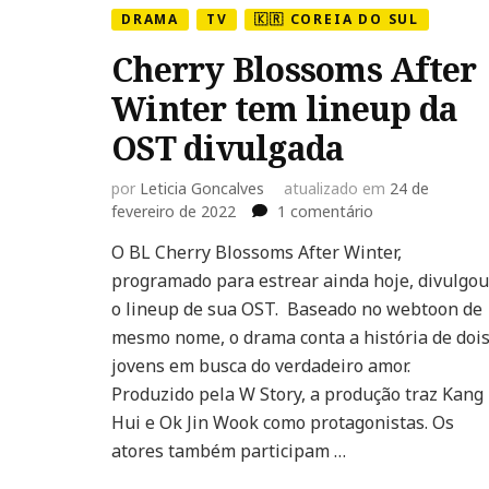
DRAMA
TV
🇰🇷 COREIA DO SUL
Cherry Blossoms After
Winter tem lineup da
OST divulgada
por
Leticia Goncalves
atualizado em
24 de
em
fevereiro de 2022
1 comentário
Cherry
O BL Cherry Blossoms After Winter,
Blossoms
programado para estrear ainda hoje, divulgou
After
Winter
o lineup de sua OST. Baseado no webtoon de
tem
mesmo nome, o drama conta a história de doi
lineup
jovens em busca do verdadeiro amor.
da
Produzido pela W Story, a produção traz Kang
OST
divulgada
Hui e Ok Jin Wook como protagonistas. Os
atores também participam …