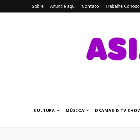
Sobre
Anuncie aqui
Contato
Trabalhe Conosc
ASIANBRE
Tudo sobre o entretenimento asiático.
CULTURA
MÚSICA
DRAMAS & TV SHO