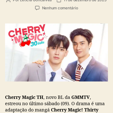
A
D
i
u
a
a
e
Nenhum comentário
t
t
s
m
o
a
“
r
d
C
d
e
h
o
p
e
p
u
r
o
b
r
s
l
y
t
i
M
c
a
a
g
ç
i
ã
c
o
T
H
Cherry Magic TH
, novo BL da
GMMTV
,
”
e
estreou no último sábado (09). O drama é uma
s
adaptação do mangá
Cherry Magic! Thirty