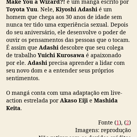
s
Make You a Wizard?!
é um mangá escrito por
a
Toyota Yuu
. Nele,
Kiyoshi Adashi
é um
m
homem que chega aos 30 anos de idade sem
e
nunca ter tido uma experiência sexual. Depois
n
do seu aniversário, ele desenvolve o poder de
t
ouvir os pensamentos das pessoas que o tocam.
o
É assim que
Adashi
descobre que seu colega
d
de trabalho
Yuichi Kurosawa
é apaixonado
e
A
por ele.
Adashi
precisa aprender a lidar com
d
seu novo dom e a entender seus próprios
a
sentimentos.
s
h
O mangá conta com uma adaptação em live-
i
action estrelada por
Akaso Eiji
e
Mashida
e
Keita
.
K
u
Fonte (
1
), (
2
)
r
o
Imagens: reprodução
s