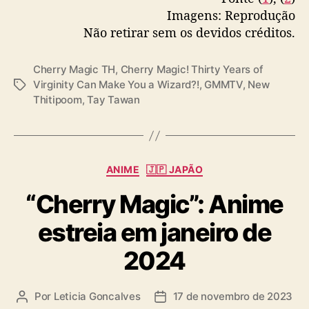
แอบตะโกน (Loudest Love) Ost. Cherry Magic
Imagens: Reprodução
30 ยังซิง – Tay Tawan, New…
Não retirar sem os devidos créditos.
pic.twitter.com/QAaNCqrJXP
— GMMTV (@GMMTV)
December 10, 2023
Cherry Magic TH
,
Cherry Magic! Thirty Years of
Virginity Can Make You a Wizard?!
,
GMMTV
,
New
T
Thitipoom
,
Tay Tawan
a
g
s
C
ANIME
🇯🇵 JAPÃO
a
“Cherry Magic”: Anime
t
e
estreia em janeiro de
g
o
2024
r
i
a
Por
Leticia Goncalves
17 de novembro de 2023
A
D
s