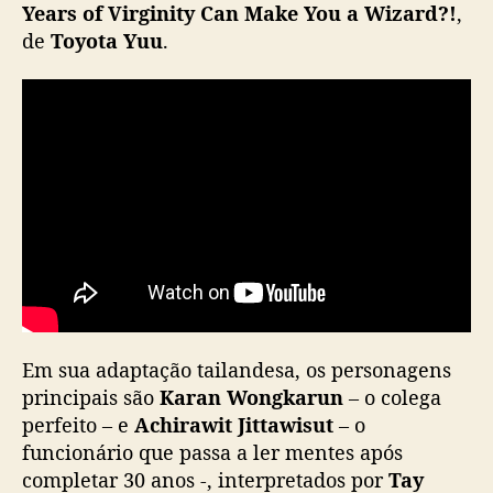
t
Years of Virginity Can Make You a Wizard?!
,
r
de
Toyota Yuu
.
e
i
a
n
a
G
M
M
T
V
Em sua adaptação tailandesa, os personagens
principais são
Karan Wongkarun
– o colega
perfeito – e
Achirawit Jittawisut
– o
funcionário que passa a ler mentes após
completar 30 anos -, interpretados por
Tay