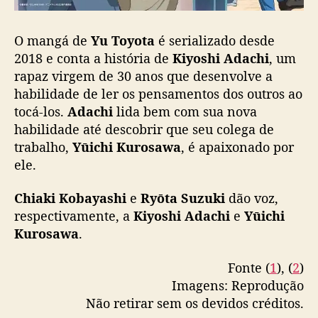
O mangá de
Yu Toyota
é serializado desde
2018 e conta a história de
Kiyoshi Adachi
, um
rapaz virgem de 30 anos que desenvolve a
habilidade de ler os pensamentos dos outros ao
tocá-los.
Adachi
lida bem com sua nova
habilidade até descobrir que seu colega de
trabalho,
Yūichi Kurosawa
, é apaixonado por
ele.
Chiaki Kobayashi
e
Ryōta Suzuki
dão voz,
respectivamente, a
Kiyoshi Adachi
e
Yūichi
Kurosawa
.
Fonte (
1
), (
2
)
Imagens: Reprodução
Não retirar sem os devidos créditos.