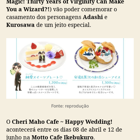
Magic! Thirty Years of Virginity Can Make
e
You a Wizard?!
) vão poder comemorar o
m
casamento dos personagens
Adashi
e
á
Kurosawa
de um jeito especial.
t
i
c
o
s
e
r
á
s
e
r
v
Fonte: reprodução
i
d
O
Cheri Maho Cafe ~ Happy Wedding!
o
acontecerá entre os dias 08 de abril e 12 de
n
o
junho na
Motto Cafe Ikebukuro
.