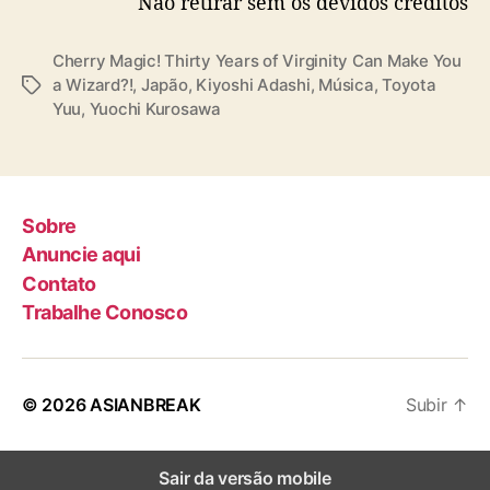
Não retirar sem os devidos créditos
a
w
Cherry Magic! Thirty Years of Virginity Can Make You
a
a Wizard?!
,
Japão
,
Kiyoshi Adashi
,
Música
,
Toyota
T
Yuu
,
Yuochi Kurosawa
a
g
s
Sobre
Anuncie aqui
Contato
Trabalhe Conosco
© 2026
ASIANBREAK
Subir
↑
Sair da versão mobile