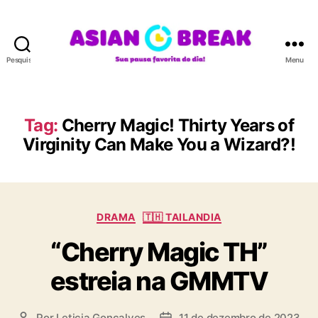
Pesquisar
Menu
A
S
I
A
Tag:
Cherry Magic! Thirty Years of
N
Virginity Can Make You a Wizard?!
B
R
E
A
K
C
DRAMA
🇹🇭 TAILANDIA
a
“Cherry Magic TH”
t
e
estreia na GMMTV
g
o
r
Por
Leticia Goncalves
11 de dezembro de 2023