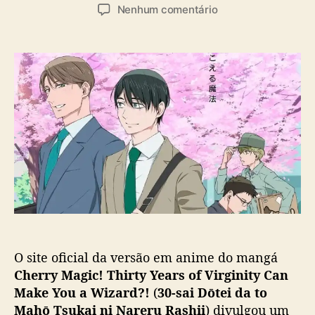
u
a
e
Nenhum comentário
t
t
m
o
a
“
r
d
C
d
e
h
o
p
e
p
u
r
o
b
r
s
l
y
t
i
M
c
a
a
g
ç
i
ã
c
o
”
:
O site oficial da versão em anime do mangá
A
n
Cherry Magic! Thirty Years of Virginity Can
i
Make You a Wizard?!
(
30-sai Dōtei da to
m
Mahō Tsukai ni Nareru Rashii
) divulgou um