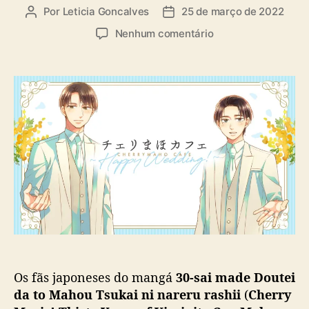
Por
Leticia Goncalves
25 de março de 2022
A
D
u
a
e
Nenhum comentário
t
t
m
o
a
C
r
d
h
d
e
e
o
p
r
p
u
r
o
b
y
s
l
M
t
i
a
c
g
a
i
ç
c
ã
:
o
C
a
Os fãs japoneses do mangá
30-sai made Doutei
f
é
da to Mahou Tsukai ni nareru rashii
(
Cherry
t