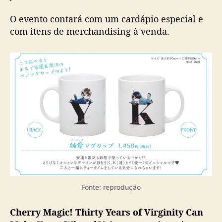
J
a
O evento contará com um cardápio especial e
p
com itens de merchandising à venda.
ã
o
p
a
r
a
c
o
m
e
m
o
r
a
Fonte: reprodução
r
c
Cherry Magic! Thirty Years of Virginity Can
a