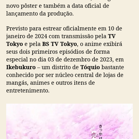
e
novo pôster e também a data oficial de
e
lançamento da produção.
s
t
Previsto para estrear oficialmente em 10 de
r
janeiro de 2024 com transmissão pela
TV
e
i
Tokyo
e pela
BS TV Tokyo
, o anime exibirá
a
seus dois primeiros episódios de forma
e
especial no dia 03 de dezembro de 2023, em
m
Ikebukuro
– um distrito de
Tóquio
bastante
j
conhecido por ser núcleo central de lojas de
a
mangás, animes e outros itens de
n
entretenimento.
e
i
r
o
d
e
2
0