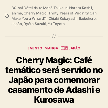
30-sai Dōtei da to Mahō Tsukai ni Nareru Rashii
,
anime
,
Cherry Magic! Thirty Years of Virginity Can
T
Make You a Wizard?!
,
Chiaki Kobayashi
,
Ikebukuro
,
a
Japão
,
Ryōta Suzuki
,
Yu Toyota
g
s
C
EVENTO
MANGÁ
🇯🇵 JAPÃO
a
Cherry Magic: Café
t
e
temático será servido no
g
o
Japão para comemorar
r
i
casamento de Adashi e
a
s
Kurosawa