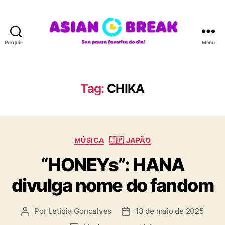
Pesquisar
Menu
A
S
I
A
Tag:
CHIKA
N
B
R
E
C
A
MÚSICA
🇯🇵 JAPÃO
a
K
“HONEYs”: HANA
t
e
divulga nome do fandom
g
o
r
Por
Leticia Goncalves
13 de maio de 2025
A
D
i
u
a