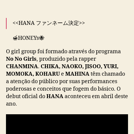
a
n
o
<<HANA ファンネーム決定>>
m
e
🍯HONEYs🐝
d
o
O girl group foi formado através do programa
f
HONEYsの皆様
a
No No Girls
, produzido pela rapper
これからもHANAと一緒に歩んでいきましょう
n
CHANMINA
.
CHIKA, NAOKO, JISOO, YURI,
🌹
#HONEYs
#HANA
d
MOMOKA, KOHARU
e
MAHINA
têm chamado
pic.twitter.com/h5vG86cdfj
o
a atenção do público por suas performances
m
— HANA (@HANA__BRAVE)
May 12, 2025
poderosas e conceitos que fogem do básico. O
debut oficial do
HANA
aconteceu em abril deste
ano.