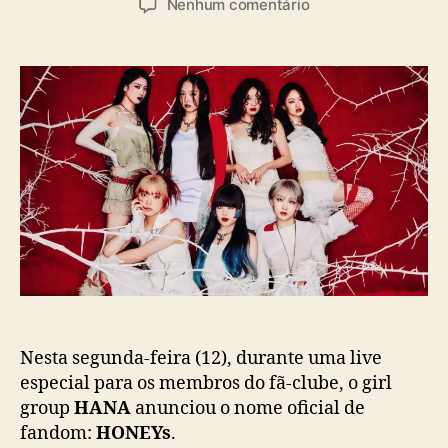
a
e
Nenhum comentário
t
t
s
m
o
a
“
r
d
H
d
e
O
o
p
N
p
u
E
o
b
Y
s
l
s
t
i
”
c
:
a
H
ç
A
ã
N
o
A
d
i
Nesta segunda-feira (12), durante uma live
v
especial para os membros do fã-clube, o girl
u
group
HANA
anunciou o nome oficial de
l
fandom:
HONEYs
.
g