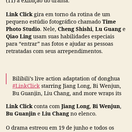
(11) a exibição do drama.
x
i
Link Click
gira em torno da rotina de um
b
pequeno estúdio fotográfico chamado
Time
i
Photo Studio
. Nele,
Cheng Shishi
,
Lu Guang
e
ç
Qiao Ling
usam suas habilidades especiais
ã
para “entrar” nas fotos e ajudar as pessoas
o
d
retratadas com seus arrependimentos.
o
l
i
v
Bilibili’s live action adaptation of donghua
e
#LinkClick
starring Jiang Long, Bi Wenjun,
a
Bu Guanjin, Liu Chang, and more wraps its
c
run
#时光代理人
pic.twitter.com/Rm5SSblg08
t
Link Click
conta com
Jiang Long
,
Bi Wenjun
,
i
— cdrama tweets (@dramapotatoe)
July 11,
Bu Guanjin
e
Liu Chang
no elenco.
o
2024
n
O drama estreou em 19 de junho e todos os
d