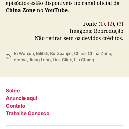
e
episódios estão disponíveis no canal oficial da
“
China Zone
no
YouTube
.
L
i
Fonte (
1
), (
2
), (
3
)
n
Imagens: Reprodução
k
Não retirar sem os devidos créditos.
C
l
i
Bi Wenjun
,
Bilibili
,
Bu Guanjin
,
China
,
China Zone
,
T
c
drama
,
Jiang Long
,
Link Click
,
Liu Chang
a
k
g
”
s
Sobre
Anuncie aqui
Contato
Trabalhe Conosco