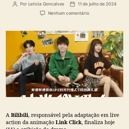
a
Por
Leticia Goncalves
11 de julho de 2024
A
D
s
u
a
e
Nenhum comentário
t
t
m
o
a
B
r
d
i
d
e
l
o
p
i
p
u
b
o
b
i
s
l
l
t
i
i
c
f
a
i
ç
n
ã
a
o
l
i
A
Bilibili
, responsável pela adaptação em live
z
a
action da animação
Link Click
, finaliza hoje
e