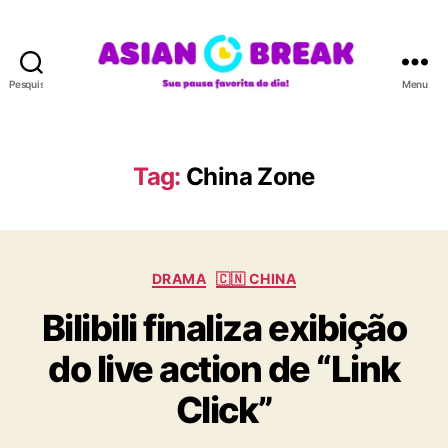
Pesquisar
Menu
A
S
I
A
Tag:
China Zone
N
B
R
E
C
A
DRAMA
🇨🇳 CHINA
a
K
Bilibili finaliza exibição
t
e
do live action de “Link
g
o
Click”
r
i