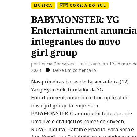
MÚSICA
🇰🇷 COREIA DO SUL
BABYMONSTER: YG
Entertainment anuncia
integrantes do novo
girl group
por
Leticia Goncalves
atualizado em
12 de maio d
em
2023
Deixe um comentário
BABYMONSTER:
Nas primeiras horas desta sexta-feira (12),
YG
Yang Hyun Suk, fundador da YG
Entertainment
anuncia
Entertainment, anunciou o line up final do
integrantes
novo girl group da empresa, o
do
BABYMONSTER. O anúncio foi feito durante
novo
uma live e divulgou os nomes de Ahyeon,
girl
group
Ruka, Chiquita, Haram e Pharita. Para Rora e