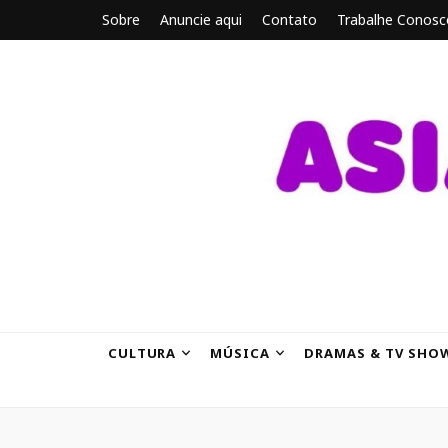
Sobre
Anuncie aqui
Contato
Trabalhe Conosc
ASIANBRE
Tudo sobre o entretenimento asiático.
CULTURA
MÚSICA
DRAMAS & TV SHO