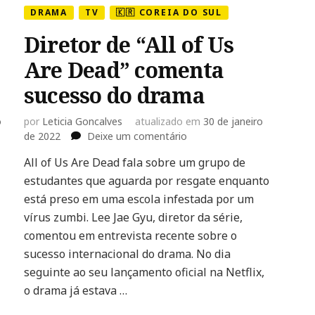
DRAMA
TV
🇰🇷 COREIA DO SUL
Diretor de “All of Us
Are Dead” comenta
sucesso do drama
o
por
Leticia Goncalves
atualizado em
30 de janeiro
em
de 2022
Deixe um comentário
Diretor
All of Us Are Dead fala sobre um grupo de
de
estudantes que aguarda por resgate enquanto
“All
of
está preso em uma escola infestada por um
Us
vírus zumbi. Lee Jae Gyu, diretor da série,
Are
comentou em entrevista recente sobre o
Dead”
sucesso internacional do drama. No dia
comenta
sucesso
seguinte ao seu lançamento oficial na Netflix,
do
o drama já estava …
drama