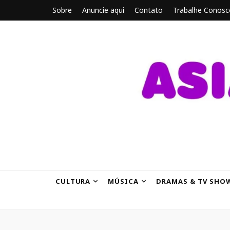
Sobre
Anuncie aqui
Contato
Trabalhe Conosc
ASIANBRE
Tudo sobre o entretenimento asiático.
CULTURA
MÚSICA
DRAMAS & TV SHO