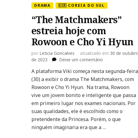
DRAMA
🇰🇷 COREIA DO SUL
“The Matchmakers”
estreia hoje com
Rowoon e Cho Yi Hyun
por
Leticia Goncalves
atualizado em
30 de outubr
em
de 2023
Deixe um comentário
“The
A plataforma Viki começa nesta segunda-feira
Matchmakers”
(30) a exibir o drama The Matchmakers, com
estreia
hoje
Rowoon e Cho Yi Hyun. Na trama, Rowoon
com
vive um jovem bonito e inteligente que passa
Rowoon
em primeiro lugar nos exames nacionais. Por
e
suas qualidades, ele é escolhido como o
Cho
Yi
pretendente da Princesa. Porém, o que
Hyun
ninguém imaginaria era que a …