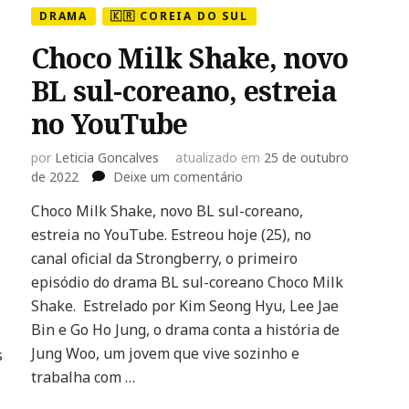
DRAMA
🇰🇷 COREIA DO SUL
Choco Milk Shake, novo
BL sul-coreano, estreia
no YouTube
por
Leticia Goncalves
atualizado em
25 de outubro
em
de 2022
Deixe um comentário
Choco
Choco Milk Shake, novo BL sul-coreano,
Milk
estreia no YouTube. Estreou hoje (25), no
Shake,
novo
canal oficial da Strongberry, o primeiro
BL
episódio do drama BL sul-coreano Choco Milk
sul-
Shake. Estrelado por Kim Seong Hyu, Lee Jae
coreano,
Bin e Go Ho Jung, o drama conta a história de
estreia
no
Jung Woo, um jovem que vive sozinho e
s
YouTube
trabalha com …