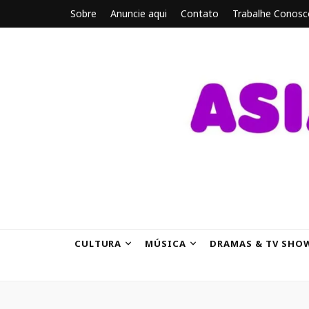
Sobre
Anuncie aqui
Contato
Trabalhe Conosc
ASIANBRE
Tudo sobre o entretenimento asiático.
CULTURA
MÚSICA
DRAMAS & TV SHO