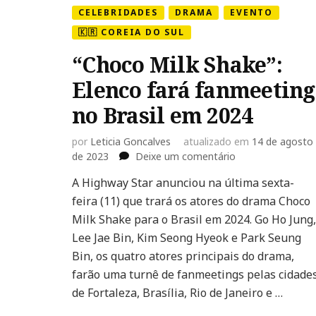
CELEBRIDADES
DRAMA
EVENTO
🇰🇷 COREIA DO SUL
“Choco Milk Shake”:
Elenco fará fanmeeting
no Brasil em 2024
por
Leticia Goncalves
atualizado em
14 de agosto
em
de 2023
Deixe um comentário
“Choco
A Highway Star anunciou na última sexta-
Milk
feira (11) que trará os atores do drama Choco
Shake”:
Elenco
Milk Shake para o Brasil em 2024. Go Ho Jung,
fará
Lee Jae Bin, Kim Seong Hyeok e Park Seung
fanmeeting
Bin, os quatro atores principais do drama,
no
farão uma turnê de fanmeetings pelas cidade
Brasil
em
de Fortaleza, Brasília, Rio de Janeiro e …
2024