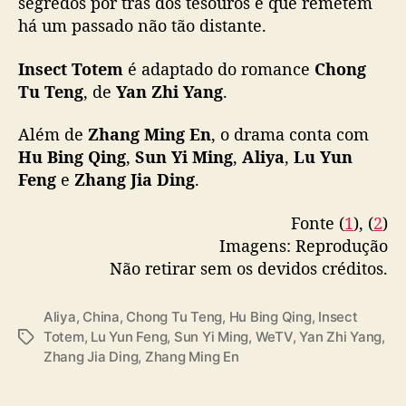
segredos por trás dos tesouros e que remetem
c
#DingXiangnan
#虫图腾
#张铭恩
#胡冰卿
#阿
há um passado não tão distante.
t
丽亚
#吕昀峰
#张家鼎
#丁翔南
T
#WeTVAlwaysMore
o
Insect Totem
é adaptado do romance
Chong
pic.twitter.com/jfykeW0hVU
t
Tu Teng
, de
Yan Zhi Yang
.
e
— WeTV.Official (@WeTVOfficial)
January 6,
m
Além de
Zhang Ming En
, o drama conta com
2023
”
Hu Bing Qing
,
Sun Yi Ming
,
Aliya
,
Lu Yun
,
Feng
e
Zhang Jia Ding
.
n
o
Fonte (
1
), (
2
)
v
o
Imagens: Reprodução
d
Não retirar sem os devidos créditos.
r
a
Aliya
,
China
,
Chong Tu Teng
,
Hu Bing Qing
,
Insect
m
Totem
,
Lu Yun Feng
,
Sun Yi Ming
,
WeTV
,
Yan Zhi Yang
,
T
a
Zhang Jia Ding
,
Zhang Ming En
a
d
g
a
s
W