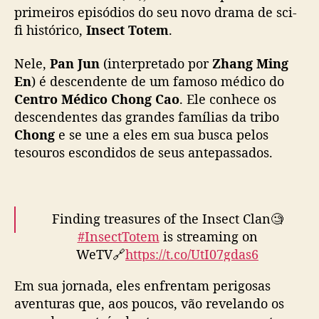
i
primeiros episódios do seu novo drama de sci-
n
fi histórico,
Insect Totem
.
g
Q
Nele,
Pan Jun
(interpretado por
Zhang Ming
i
En
) é descendente de um famoso médico do
n
Centro Médico Chong Cao
. Ele conhece os
g
descendentes das grandes famílias da tribo
e
Chong
e se une a eles em sua busca pelos
s
t
tesouros escondidos de seus antepassados.
r
e
l
a
Finding treasures of the Insect Clan🧐
m
#InsectTotem
is streaming on
“
WeTV🔗
https://t.co/UtI07gdas6
I
n
Em sua jornada, eles enfrentam perigosas
Starring
#ZhangMingen
#HuBingqing
s
aventuras que, aos poucos, vão revelando os
#ALiYa
#LuYunfeng
#ZhangJiading
e