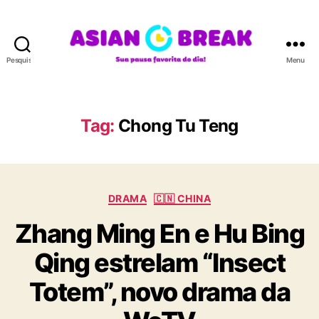
Pesquisar
Menu
A
S
I
A
Tag:
Chong Tu Teng
N
B
R
E
C
A
DRAMA
🇨🇳 CHINA
a
K
Zhang Ming En e Hu Bing
t
e
Qing estrelam “Insect
g
o
Totem”, novo drama da
r
i