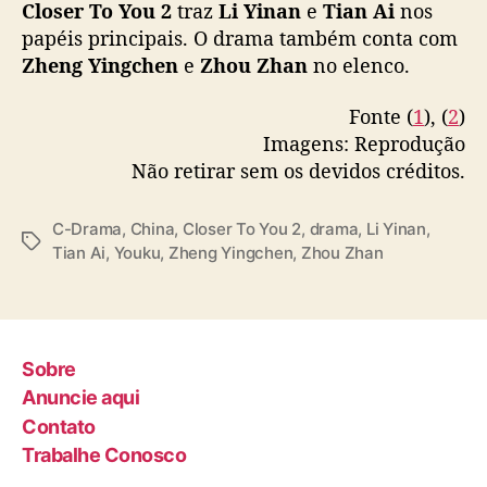
e
Closer To You 2
traz
Li Yinan
e
Tian Ai
nos
v
papéis principais. O drama também conta com
o
Zheng Yingchen
e
Zhou Zhan
no elenco.
l
t
Fonte (
1
), (
2
)
a
Imagens: Reprodução
à
Não retirar sem os devidos créditos.
s
t
e
C-Drama
,
China
,
Closer To You 2
,
drama
,
Li Yinan
,
T
l
Tian Ai
,
Youku
,
Zheng Yingchen
,
Zhou Zhan
a
a
g
s
s
Sobre
Anuncie aqui
Contato
Trabalhe Conosco