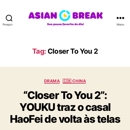
Pesquisar
Menu
A
S
I
A
Tag:
Closer To You 2
N
B
R
E
C
A
DRAMA
🇨🇳 CHINA
a
K
“Closer To You 2”:
t
e
YOUKU traz o casal
g
o
HaoFei de volta às telas
r
i