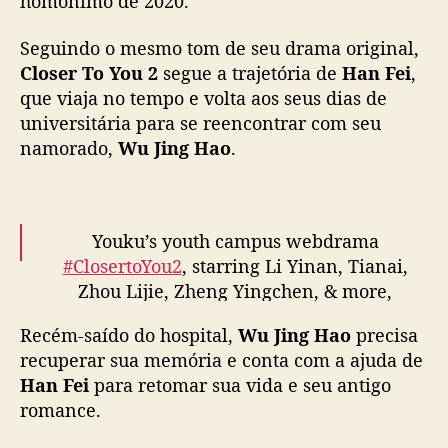
homônimo de 2020.
U
K
Seguindo o mesmo tom de seu drama original,
U
Closer To You 2
segue a trajetória de
Han Fei
,
t
que viaja no tempo e volta aos seus dias de
r
universitária para se reencontrar com seu
a
namorado,
Wu Jing Hao
.
z
o
c
a
s
Youku’s youth campus webdrama
a
#ClosertoYou2
, starring Li Yinan, Tianai,
l
Zhou Lijie, Zheng Yingchen, & more,
H
releases new trailer ahead of February 21
a
Recém-saído do hospital,
Wu Jing Hao
precisa
premiere
#我的刺猬女孩2
#我的刺猬女孩之念念
o
recuperar sua memória e conta com a ajuda de
不忘
pic.twitter.com/FiNcXQnpiI
F
Han Fei
para retomar sua vida e seu antigo
e
— cdrama tweets (@dramapotatoe)
February
romance.
i
18, 2023
d