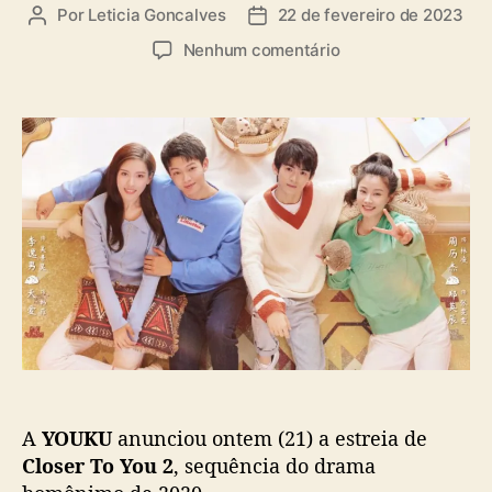
a
Por
Leticia Goncalves
22 de fevereiro de 2023
A
D
s
u
a
e
Nenhum comentário
t
t
m
o
a
“
r
d
C
d
e
l
o
p
o
p
u
s
o
b
e
s
l
r
t
i
T
c
o
a
Y
ç
o
ã
u
o
2
”
A
YOUKU
anunciou ontem (21) a estreia de
:
Y
Closer To You 2
, sequência do drama
O