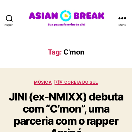
Pesquisar
Menu
A
S
I
A
Tag:
C'mon
N
B
R
E
C
A
MÚSICA
🇰🇷 COREIA DO SUL
a
K
JINI (ex-NMIXX) debuta
t
e
com “C’mon”, uma
g
o
parceria com o rapper
r
i