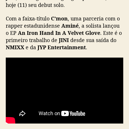
e
hoje (11) seu debut solo.
b
u
Com a faixa-título
C’mon
, uma parceria com o
t
rapper estadunidense
Aminé
, a solista lançou
a
o EP
An Iron Hand In A Velvet Glove
. Este é o
c
primeiro trabalho de
JINI
desde sua saída do
o
NMIXX
e da
JYP Entertainment
.
m
“
C
’
m
o
n
”
,
u
m
a
p