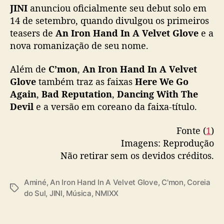
a
JINI
anunciou oficialmente seu debut solo em
r
14 de setembro, quando divulgou os primeiros
c
teasers de
An Iron Hand In A Velvet Glove
e a
e
nova romanização de seu nome.
r
i
Além de
C’mon
,
An Iron Hand In A Velvet
a
c
Glove
também traz as faixas
Here We Go
o
Again
,
Bad Reputation
,
Dancing With The
m
Devil
e a versão em coreano da faixa-título.
o
r
Fonte (
1
)
a
Imagens: Reprodução
p
Não retirar sem os devidos créditos.
p
e
r
Aminé
,
An Iron Hand In A Velvet Glove
,
C'mon
,
Coreia
T
A
do Sul
,
JINI
,
Música
,
NMIXX
a
m
g
i
s
n