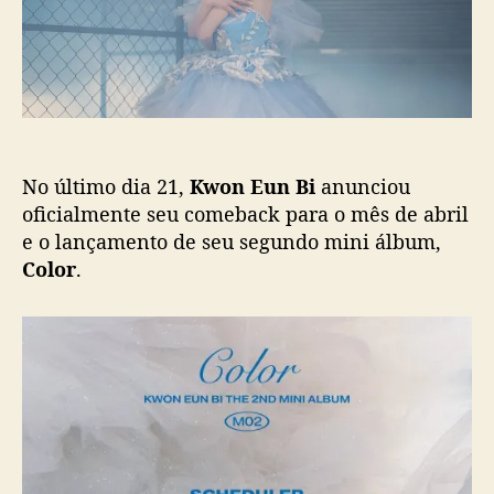
t
i
B
c
i
a
(
ç
e
ã
x
o
-
I
No último dia 21,
Kwon Eun Bi
anunciou
z
*
oficialmente seu comeback para o mês de abril
O
e o lançamento de seu segundo mini álbum,
n
Color
.
e
)
a
n
u
n
c
i
a