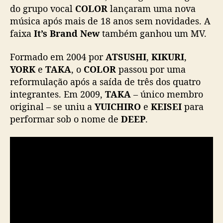
I
do grupo vocal
COLOR
lançaram uma nova
n
música após mais de 18 anos sem novidades. A
t
faixa
It’s Brand New
também ganhou um MV.
e
g
Formado em 2004 por
ATSUSHI
,
KIKURI
,
r
YORK
e
TAKA
, o
COLOR
passou por uma
a
reformulação após a saída de três dos quatro
n
integrantes. Em 2009,
TAKA
– único membro
t
e
original – se uniu a
YUICHIRO
e
KEISEI
para
s
performar sob o nome de
DEEP
.
o
r
i
g
i
n
a
i
s