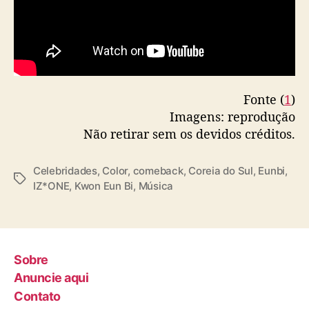
Fonte (
1
)
Imagens: reprodução
Não retirar sem os devidos créditos.
Celebridades
,
Color
,
comeback
,
Coreia do Sul
,
Eunbi
,
T
IZ*ONE
,
Kwon Eun Bi
,
Música
a
g
s
Sobre
Anuncie aqui
Contato