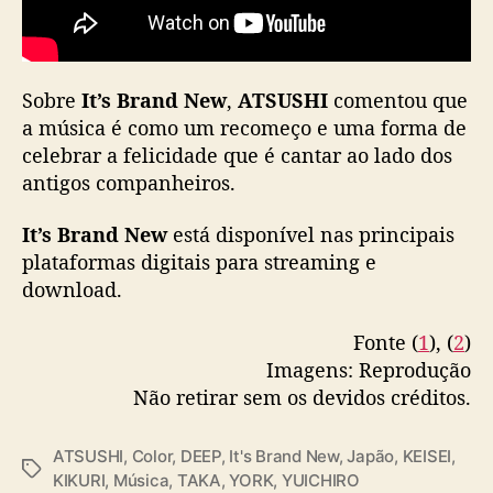
d
o
C
O
Sobre
It’s Brand New
,
ATSUSHI
comentou que
L
a música é como um recomeço e uma forma de
O
R
celebrar a felicidade que é cantar ao lado dos
l
antigos companheiros.
a
n
It’s Brand New
está disponível nas principais
ç
plataformas digitais para streaming e
a
download.
m
n
Fonte (
1
), (
2
)
o
Imagens: Reprodução
v
a
Não retirar sem os devidos créditos.
m
ú
ATSUSHI
,
Color
,
DEEP
,
It's Brand New
,
Japão
,
KEISEI
,
s
T
KIKURI
,
Música
,
TAKA
,
YORK
,
YUICHIRO
i