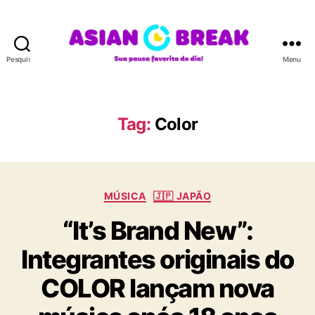
Pesquisar
Menu
A
S
I
A
Tag:
Color
N
B
R
E
C
A
MÚSICA
🇯🇵 JAPÃO
a
K
“It’s Brand New”:
t
e
Integrantes originais do
g
o
COLOR lançam nova
r
i