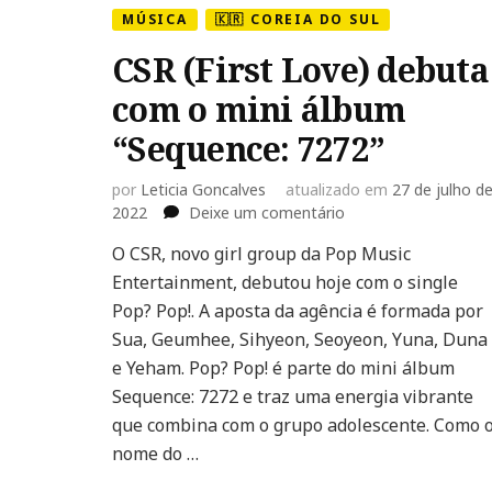
MÚSICA
🇰🇷 COREIA DO SUL
CSR (First Love) debuta
com o mini álbum
“Sequence: 7272”
por
Leticia Goncalves
atualizado em
27 de julho d
em
2022
Deixe um comentário
CSR
O CSR, novo girl group da Pop Music
(First
Entertainment, debutou hoje com o single
Love)
debuta
Pop? Pop!. A aposta da agência é formada por
com
Sua, Geumhee, Sihyeon, Seoyeon, Yuna, Duna
o
e Yeham. Pop? Pop! é parte do mini álbum
mini
Sequence: 7272 e traz uma energia vibrante
álbum
“Sequence:
que combina com o grupo adolescente. Como 
7272”
nome do …