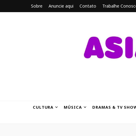
Sobre
Anuncie aqui
Contato
Trabalhe Conosc
ASIANBRE
Tudo sobre o entretenimento asiático.
CULTURA
MÚSICA
DRAMAS & TV SHO