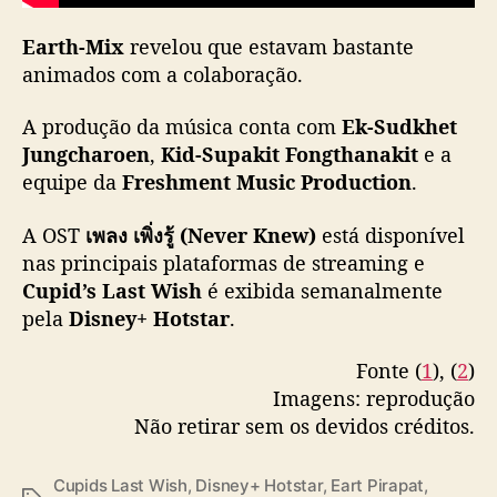
s
o
Earth-Mix
revelou que estavam bastante
n
animados com a colaboração.
o
r
A produção da música conta com
Ek-Sudkhet
a
d
Jungcharoen
,
Kid-Supakit Fongthanakit
e a
e
equipe da
Freshment Music Production
.
C
u
A OST
เพลง เพิ่งรู้ (Never Knew)
está disponível
p
nas principais plataformas de streaming e
i
Cupid’s Last Wish
é exibida semanalmente
d
pela
Disney+ Hotstar
.
’
s
Fonte (
1
), (
2
)
L
a
Imagens: reprodução
s
Não retirar sem os devidos créditos.
t
W
Cupids Last Wish
,
Disney+ Hotstar
,
Eart Pirapat
,
i