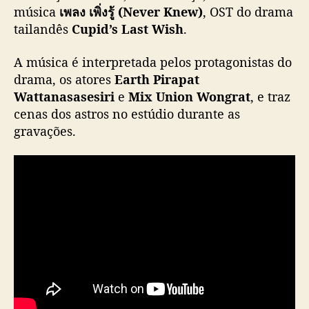
M
música
เพลง เพิ่งรู้ (Never Knew)
, OST do drama
V
tailandês
Cupid’s Last Wish
.
d
e
A música é interpretada pelos protagonistas do
N
drama, os atores
Earth Pirapat
e
Wattanasasesiri
e
Mix Union Wongrat
, e traz
v
cenas dos astros no estúdio durante as
e
gravações.
r
K
n
e
w
,
t
r
i
l
h
a