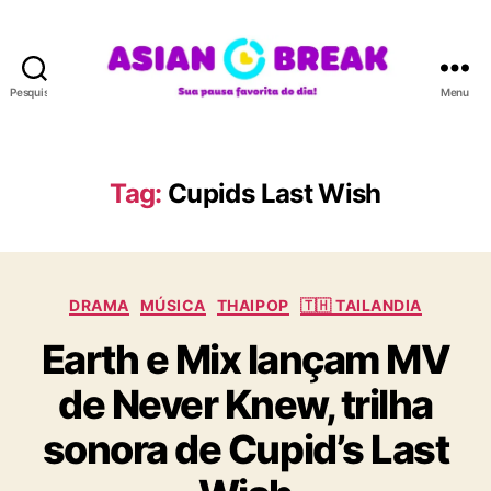
Pesquisar
Menu
A
S
I
A
Tag:
Cupids Last Wish
N
B
R
E
C
A
DRAMA
MÚSICA
THAIPOP
🇹🇭 TAILANDIA
a
K
Earth e Mix lançam MV
t
e
de Never Knew, trilha
g
o
sonora de Cupid’s Last
r
i