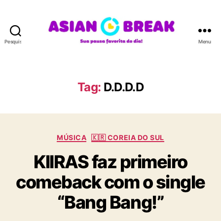
Pesquisar
Menu
A
S
I
A
Tag:
D.D.D.D
N
B
R
E
C
A
MÚSICA
🇰🇷 COREIA DO SUL
a
K
KIIRAS faz primeiro
t
e
comeback com o single
g
o
“Bang Bang!”
r
i