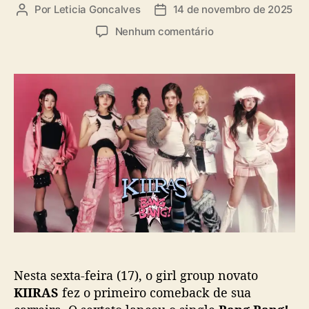
a
Por
Leticia Goncalves
14 de novembro de 2025
A
D
s
u
a
e
Nenhum comentário
t
t
m
o
a
K
r
d
I
d
e
I
o
p
R
p
u
A
o
b
S
s
l
f
t
i
a
c
z
a
p
ç
r
ã
i
o
m
e
Nesta sexta-feira (17), o girl group novato
i
r
KIIRAS
fez o primeiro comeback de sua
o