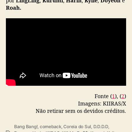
por
LingLing
,
Kurumi
,
Harin
,
Kylie
,
Doyeon
e
Roah.
Fonte (
1
), (
2
)
Imagens: KIIRAS/X
Não retirar sem os devidos créditos.
Bang Bang!
,
comeback
,
Coreia do Sul
,
D.D.D.D
,