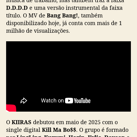
a
D.D.D.D
e uma versão instrumental da faixa
n
título. O MV de
Bang Bang!
, também
g
disponibilizado hoje, já conta com mais de 1
B
a
milhão de visualizações.
n
g
!
”
O
KIIRAS
debutou em maio de 2025 com o
single digital
Kill Ma Bo$$
. O grupo é formado