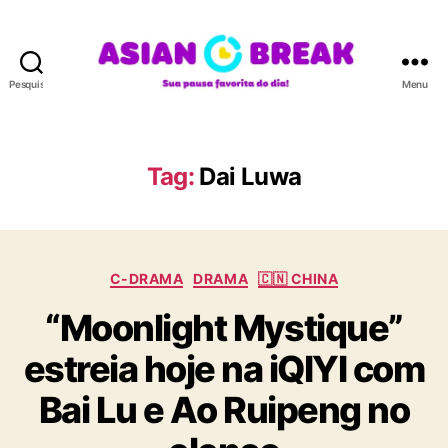
Pesquisar
Menu
A
S
I
A
Tag:
Dai Luwa
N
B
R
E
C
A
C-DRAMA
DRAMA
🇨🇳 CHINA
a
K
“Moonlight Mystique”
t
e
estreia hoje na iQIYI com
g
o
Bai Lu e Ao Ruipeng no
r
i