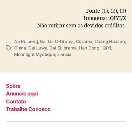
o
#ChangHuasen
#cdrama
#costumedrama
Fonte (
1
), (
2
), (
3
)
e
pic.twitter.com/ht7tSpvQXP
Imagens: iQIYI/X
l
e
Não retirar sem os devidos créditos.
— iQIYI (@iQIYI)
January 7, 2025
n
c
Ao Ruipeng
,
Bai Lu
,
C-Drama
,
Cdrama
,
Chang Huasen
,
o
China
,
Dai Luwa
,
Dai Si
,
drama
,
Han Dong
,
iQIYI
,
T
Moonlight Mystique
,
xianxia
a
g
s
Sobre
Anuncie aqui
Contato
Trabalhe Conosco