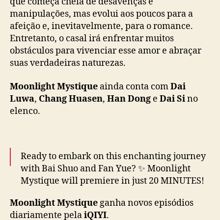
que começa cheia de desavenças e
Y
I
manipulações, mas evolui aos poucos para a
c
afeição e, inevitavelmente, para o romance.
o
Entretanto, o casal irá enfrentar muitos
m
obstáculos para vivenciar esse amor e abraçar
B
suas verdadeiras naturezas.
a
i
Moonlight Mystique
ainda conta com
Dai
L
Luwa
,
Chang Huasen
,
Han Dong
e
Dai Si
no
u
e
elenco.
A
o
R
u
Ready to embark on this enchanting journey
i
with Bai Shuo and Fan Yue? ✨ Moonlight
p
Mystique will premiere in just 20 MINUTES!
e
🤩
#iQIYIOriginal
#白月梵星
n
Moonlight Mystique
ganha novos episódios
#MoonlightMystique
#白鹿
#BaiLu
#敖瑞鹏
g
diariamente pela
iQIYI
.
#AoRuipeng
#代露娃
#DaiLuwa
#常华森
n