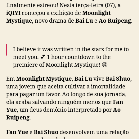
q
finalmente estreou! Nesta terça-feira (07), a
u
iQIYI
começou a exibição de
Moonlight
e
Mystique
, novo drama de
Bai Lu
e
Ao Ruipeng
.
”
e
s
t
I believe it was written in the stars for me to
r
meet you. 💕 1 hour countdown to the
e
premiere of Moonlight Mystique! 🤩
i
a
#iQIYIOriginal
#白月梵星
Em
Moonlight Mystique
,
Bai Lu
vive
Bai Shuo
,
h
#MoonlightMystique
#白鹿
#BaiLu
#敖瑞鹏
o
uma jovem que aceita cultivar a imortalidade
#AoRuipeng
#代露娃
#DaiLuwa
#常华森
j
para pagar um favor. Ao longo de sua jornada,
#ChangHuasen
#cdrama
#costumedrama
e
ela acaba salvando ninguém menos que
Fan
pic.twitter.com/C2SN6acpAf
n
Yue
, um deus demônio interpretado por
Ao
a
— iQIYI (@iQIYI)
January 7, 2025
Ruipeng
.
i
Q
Fan Yue
e
Bai Shuo
desenvolvem uma relação
I