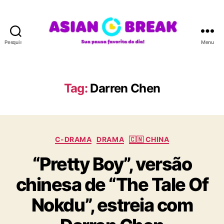
Pesquisar
Menu
A
S
I
A
Tag:
Darren Chen
N
B
R
E
C
A
C-DRAMA
DRAMA
🇨🇳 CHINA
a
K
“Pretty Boy”, versão
t
e
chinesa de “The Tale Of
g
o
Nokdu”, estreia com
r
i