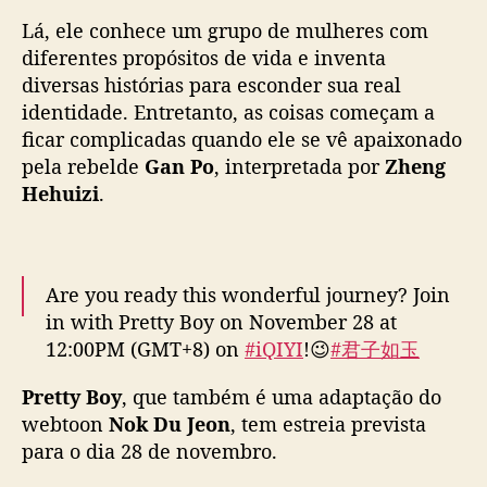
O
Lá, ele conhece um grupo de mulheres com
f
N
diferentes propósitos de vida e inventa
o
diversas histórias para esconder sua real
k
identidade. Entretanto, as coisas começam a
d
ficar complicadas quando ele se vê apaixonado
u
pela rebelde
Gan Po
, interpretada por
Zheng
”
Hehuizi
.
,
e
s
t
r
Are you ready this wonderful journey? Join
e
in with Pretty Boy on November 28 at
i
12:00PM (GMT+8) on
#iQIYI
!😉
#君子如玉
a
#PrettyBoy
#官鸿
#DarrenChen
#GuanHong
#
c
Pretty Boy
, que também é uma adaptação do
郑合惠子
#ZhengHehuizi
#cdrama
o
webtoon
Nok Du Jeon
,
tem estreia prevista
#costumedrama
m
para o dia 28 de novembro.
pic.twitter.com/w9GSUTYC58
D
a