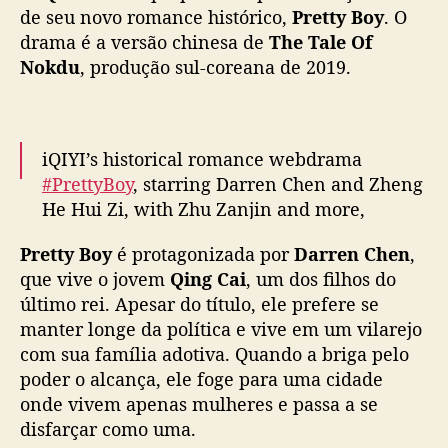
s
de seu novo romance histórico,
Pretty Boy
. O
ã
drama é a versão chinesa de
The Tale Of
o
Nokdu
, produção sul-coreana de 2019.
c
h
i
n
iQIYI’s historical romance webdrama
e
#PrettyBoy
, starring Darren Chen and Zheng
s
He Hui Zi, with Zhu Zanjin and more,
a
announces November 28 premiere
d
Pretty Boy
é protagonizada por
Darren Chen
,
e
“
que vive o jovem
Qing Cai
, um dos filhos do
More –
https://t.co/iufsFasyxX
T
último rei. Apesar do título, ele prefere se
pic.twitter.com/Dfu4xQKaob
h
manter longe da política e vive em um vilarejo
e
— cdrama tweets (@dramapotatoe)
com sua família adotiva. Quando a briga pelo
T
November 22, 2024
poder o alcança, ele foge para uma cidade
a
onde vivem apenas mulheres e passa a se
l
disfarçar como uma.
e