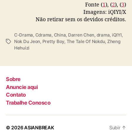
Fonte (
1
), (
2
), (
3
)
— iQIYI (@iQIYI)
November 25, 2024
r
Imagens: iQIYI/X
r
e
Não retirar sem os devidos créditos.
n
C
C-Drama
,
Cdrama
,
China
,
Darren Chen
,
drama
,
iQIYI
,
h
Nok Du Jeon
,
Pretty Boy
,
The Tale Of Nokdu
,
Zheng
T
e
Hehuizi
a
n
g
s
Sobre
Anuncie aqui
Contato
Trabalhe Conosco
© 2026
ASIANBREAK
Subir
↑