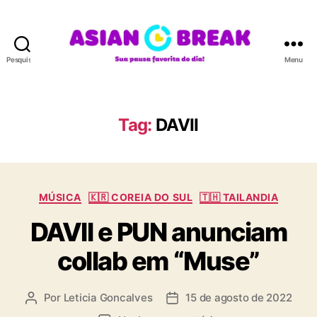
Pesquisar
Menu
A
S
I
A
Tag:
DAVII
N
B
R
E
C
A
MÚSICA
🇰🇷 COREIA DO SUL
🇹🇭 TAILANDIA
a
K
DAVII e PUN anunciam
t
e
collab em “Muse”
g
o
r
Por
Leticia Goncalves
15 de agosto de 2022
A
D
i
u
a