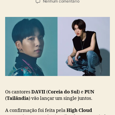
a
e
Nenhum comentário
t
t
s
m
o
a
D
r
d
A
d
e
V
o
p
I
p
u
I
o
b
e
s
l
P
t
i
U
c
N
a
a
ç
n
ã
u
o
n
c
i
Os cantores
DAVII
(
Coreia do Sul
) e
PUN
a
(
Tailândia
) vão lançar um single juntos.
m
c
A confirmação foi feita pela
High Cloud
o