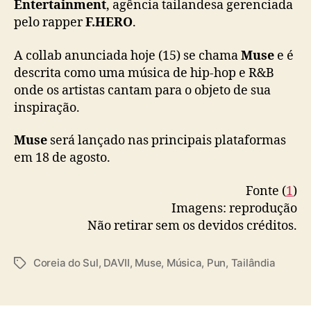
Entertainment
, agência tailandesa gerenciada
l
pelo rapper
F.HERO
.
l
a
A collab anunciada hoje (15) se chama
Muse
e é
b
descrita como uma música de hip-hop e R&B
e
m
onde os artistas cantam para o objeto de sua
“
inspiração.
M
u
Muse
será lançado nas principais plataformas
s
em 18 de agosto.
e
”
Fonte (
1
)
Imagens: reprodução
Não retirar sem os devidos créditos.
Coreia do Sul
,
DAVII
,
Muse
,
Música
,
Pun
,
Tailândia
T
a
g
s