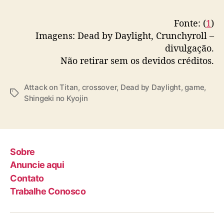
o
n
Fonte: (
1
)
T
Imagens: Dead by Daylight, Crunchyroll –
i
divulgação.
t
Não retirar sem os devidos créditos.
a
n
Attack on Titan
,
crossover
,
Dead by Daylight
,
game
,
T
Shingeki no Kyojin
a
g
s
Sobre
Anuncie aqui
Contato
Trabalhe Conosco