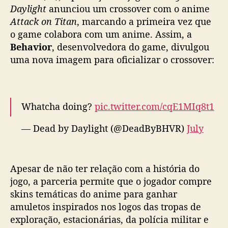
e
Daylight
anunciou um crossover com o anime
t
Attack on Titan
, marcando a primeira vez que
e
o game colabora com um anime. Assim, a
r
Behavior
, desenvolvedora do game, divulgou
r
uma nova imagem para oficializar o crossover:
o
r
D
e
Whatcha doing?
pic.twitter.com/cqE1MIq8t1
a
d
— Dead by Daylight (@DeadByBHVR)
July
b
13, 2022
y
D
a
Apesar de não ter relação com a história do
y
jogo, a parceria permite que o jogador compre
l
skins temáticas do anime para ganhar
i
amuletos inspirados nos logos das tropas de
g
exploração, estacionárias, da polícia militar e
h