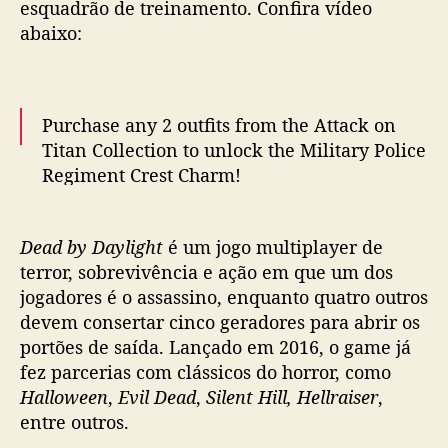
t
esquadrão de treinamento. Confira vídeo
f
abaixo:
a
z
p
a
Purchase any 2 outfits from the Attack on
r
Titan Collection to unlock the Military Police
c
Regiment Crest Charm!
e
pic.twitter.com/9SrHvuEMN5
r
i
— Dead by Daylight (@DeadByBHVR)
July
Dead by Daylight
é um jogo multiplayer de
a
13, 2022
c
terror, sobrevivência e ação em que um dos
o
jogadores é o assassino, enquanto quatro outros
m
devem consertar cinco geradores para abrir os
A
portões de saída. Lançado em 2016, o game já
t
fez parcerias com clássicos do horror, como
t
Halloween
,
Evil Dead
,
Silent Hill,
Hellraiser
,
a
entre outros.
c
k