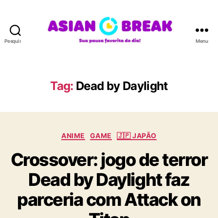
Pesquisar
Menu
A
S
I
A
Tag:
Dead by Daylight
N
B
R
E
C
A
ANIME
GAME
🇯🇵 JAPÃO
a
K
Crossover: jogo de terror
t
e
Dead by Daylight faz
g
o
parceria com Attack on
r
i