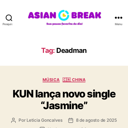
Pesquisar
Menu
A
S
I
A
Tag:
Deadman
N
B
R
E
C
A
MÚSICA
🇨🇳 CHINA
a
K
KUN lança novo single
t
e
“Jasmine”
g
o
r
Por
Leticia Goncalves
8 de agosto de 2025
A
D
i
u
a