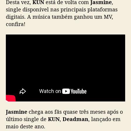
Desta vez,
KUN
está de volta com
Jasmine
,
J
single disponível nas principais plataformas
a
digitais. A música também ganhou um MV,
s
confira!
m
i
n
e
”
Jasmine
chega aos fãs quase três meses após o
último single de
KUN
,
Deadman
, lançado em
maio deste ano.