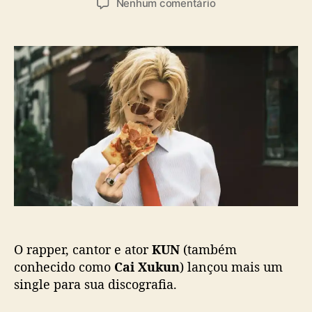
a
e
Nenhum comentário
t
t
s
m
o
a
K
r
d
U
d
e
N
o
p
l
p
u
a
o
b
n
s
l
ç
t
i
a
c
n
a
o
ç
v
ã
o
o
s
i
O rapper, cantor e ator
KUN
(também
n
g
conhecido como
Cai Xukun
) lançou mais um
l
single para sua discografia.
e
“