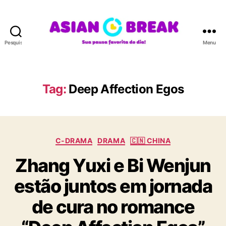
Pesquisar
Menu
A
S
I
A
Tag:
Deep Affection Egos
N
B
R
E
C
A
C-DRAMA
DRAMA
🇨🇳 CHINA
a
K
Zhang Yuxi e Bi Wenjun
t
e
estão juntos em jornada
g
o
de cura no romance
r
i