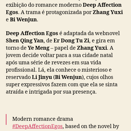
j
exibição do romance moderno
Deep Affection
u
Egos
. A trama é protagonizada por
Zhang Yuxi
n
e
Bi Wenjun
.
e
s
Deep Affection Egos
é adaptada da webnovel
t
Shen Qing Yan
, de
Er Dong Tu Zi
, e gira em
ã
torno de
Ye Meng
– papel de
Zhang Yuxi
. A
o
jovem decide voltar para a sua cidade natal
j
u
após uma série de revezes em sua vida
n
profissional. Lá, ela conhece o misterioso e
t
reservado
Li Jinyu
(
Bi Wenjun
), cujos olhos
o
super expressivos fazem com que ela se sinta
s
atraída e intrigada por sua presença.
e
m
j
o
Modern romance drama
r
n
#DeepAffectionEgos
, based on the novel by