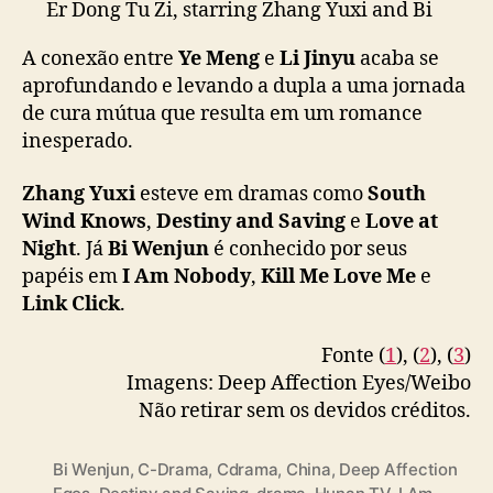
a
Er Dong Tu Zi, starring Zhang Yuxi and Bi
d
Wenjun, releases new trailer
#深情眼
a
A conexão entre
Ye Meng
e
Li Jinyu
acaba se
pic.twitter.com/kKbIFoxwXY
d
aprofundando e levando a dupla a uma jornada
e
— cdrama tweets (@dramapotatoe)
July 18,
de cura mútua que resulta em um romance
c
2025
inesperado.
u
r
Zhang Yuxi
esteve em dramas como
South
a
Wind Knows
,
Destiny and Saving
e
Love at
n
o
Night
. Já
Bi Wenjun
é conhecido por seus
r
papéis em
I Am Nobody
,
Kill Me Love Me
e
o
Link Click
.
m
a
Fonte (
1
), (
2
), (
3
)
n
Imagens: Deep Affection Eyes/Weibo
c
Não retirar sem os devidos créditos.
e
“
D
Bi Wenjun
,
C-Drama
,
Cdrama
,
China
,
Deep Affection
e