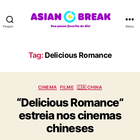
Pesquisar
Menu
A
S
I
A
Tag:
Delicious Romance
N
B
R
E
C
A
CINEMA
FILME
🇨🇳 CHINA
a
K
“Delicious Romance”
t
e
estreia nos cinemas
g
o
chineses
r
i