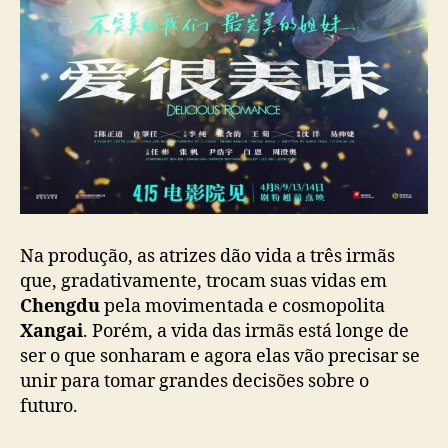
i
n
e
s
e
s
Na produção, as atrizes dão vida a três irmãs
que, gradativamente, trocam suas vidas em
Chengdu
pela movimentada e cosmopolita
Xangai
. Porém, a vida das irmãs está longe de
ser o que sonharam e agora elas vão precisar se
unir para tomar grandes decisões sobre o
futuro.