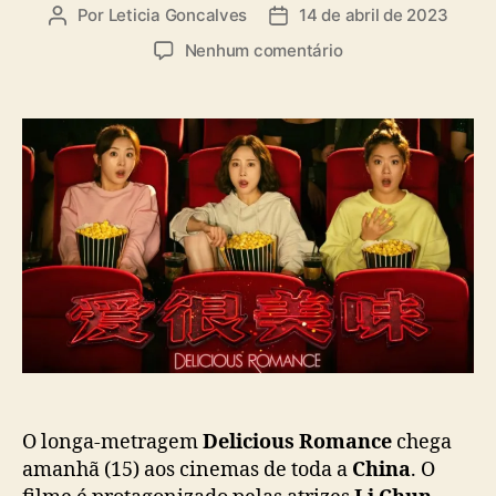
a
Por
Leticia Goncalves
14 de abril de 2023
A
D
s
u
a
e
Nenhum comentário
t
t
m
o
a
“
r
d
D
d
e
e
o
p
l
p
u
i
o
b
c
s
l
i
t
i
o
c
u
a
s
ç
R
ã
o
o
m
a
n
O longa-metragem
Delicious Romance
chega
c
amanhã (15) aos cinemas de toda a
China
. O
e