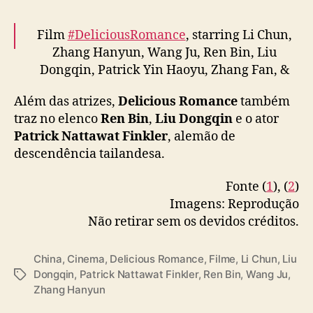
Film
#DeliciousRomance
, starring Li Chun,
Zhang Hanyun, Wang Ju, Ren Bin, Liu
Dongqin, Patrick Yin Haoyu, Zhang Fan, &
more, shares new trailer ahead of April 15
Além das atrizes,
Delicious Romance
também
release in theaters
traz no elenco
Ren Bin
,
Liu Dongqin
e o ator
Patrick Nattawat Finkler
, alemão de
Full –
https://t.co/Ir6VCbSE0E
#爱很美味
descendência tailandesa.
pic.twitter.com/13UudwmRUw
Fonte (
1
), (
2
)
— cdrama tweets (@dramapotatoe)
April 11,
Imagens: Reprodução
2023
Não retirar sem os devidos créditos.
China
,
Cinema
,
Delicious Romance
,
Filme
,
Li Chun
,
Liu
Dongqin
,
Patrick Nattawat Finkler
,
Ren Bin
,
Wang Ju
,
T
Zhang Hanyun
a
g