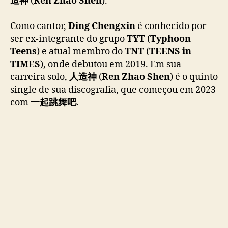
造神
(
Ren Zhao Shen
).
n
o
Como cantor,
Ding Chengxin
é conhecido por
v
ser ex-integrante do grupo
TYT
(
Typhoon
o
Teens
) e atual membro do
TNT
(
TEENS in
s
TIMES
), onde debutou em 2019. Em sua
i
n
carreira solo,
人造神
(
Ren Zhao Shen
)
é o quinto
g
single de sua discografia, que começou em 2023
l
com
一起跳舞吧
.
e
,
“
R
e
n
Z
h
a
o
S