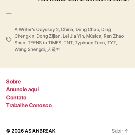
—
A Writer's Odyssey 2
,
China
,
Deng Chao
,
Ding
Chengxin
,
Dong Zijian
,
Lei Jia Yin
,
Música
,
Ren Zhao
T
Shen
,
TEENS in TIMES
,
TNT
,
Typhoon Teen
,
TYT
,
a
Wang Shengdi
,
人造神
g
s
Sobre
Anuncie aqui
Contato
Trabalhe Conosco
© 2026
ASIANBREAK
Subir
↑