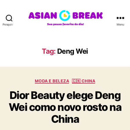
Pesquisar
Menu
A
S
I
A
Tag:
Deng Wei
N
B
R
E
C
A
MODA E BELEZA
🇨🇳 CHINA
a
K
Dior Beauty elege Deng
t
e
Wei como novo rosto na
g
o
China
r
i