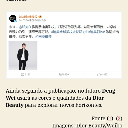
C
h
i
n
a
Ainda segundo a publicação, no futuro
Deng
Wei
usará as cores e qualidades da
Dior
Beauty
para explorar novos horizontes.
Fonte (
1
), (
2
)
Imagens: Dior Beauty/Weibo