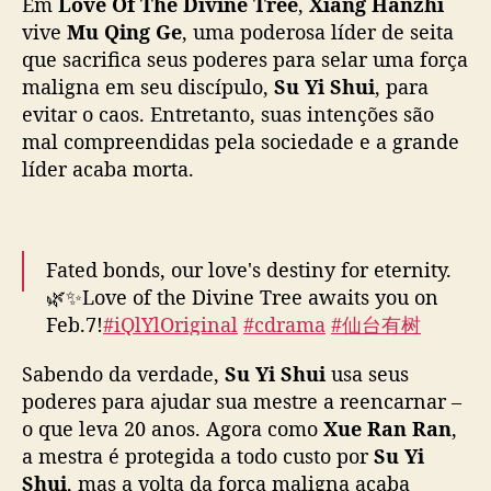
Em
Love Of The Divine Tree
,
Xiang Hanzhi
e
vive
Mu Qing Ge
, uma poderosa líder de seita
”
que sacrifica seus poderes para selar uma força
e
maligna em seu discípulo,
Su Yi Shui
, para
s
evitar o caos. Entretanto, suas intenções são
t
r
mal compreendidas pela sociedade e a grande
e
líder acaba morta.
i
a
h
o
Fated bonds, our love's destiny for eternity.
j
🌿✨Love of the Divine Tree awaits you on
e
Feb.7!
#iQlYlOriginal
#cdrama
#仙台有树
c
#LoveoftheDivineTree
#邓为
#DengWei
#向
o
Sabendo da verdade,
Su Yi Shui
usa seus
涵之
#XiangHanzhi
#costumedrama
m
poderes para ajudar sua mestre a reencarnar –
D
pic.twitter.com/2PgP5zxRfz
o que leva 20 anos. Agora como
Xue Ran Ran
e
,
n
— iQIYI (@iQIYI)
February 2, 2025
a mestra é protegida a todo custo por
Su Yi
g
Shui
, mas a volta da força maligna acaba