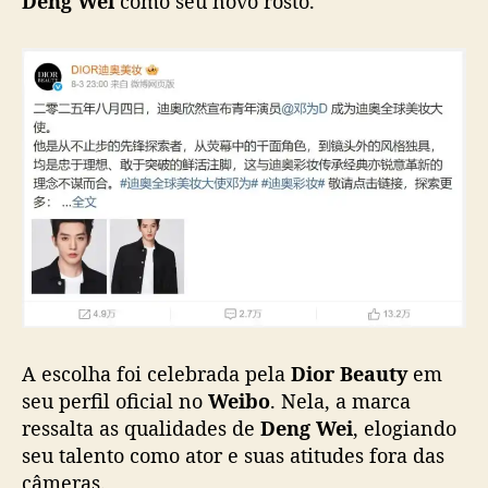
Deng Wei
como seu novo rosto.
n
g
W
e
i
c
o
m
o
n
o
v
o
r
o
A escolha foi celebrada pela
Dior Beauty
em
s
seu perfil oficial no
Weibo
. Nela, a marca
t
o
ressalta as qualidades de
Deng Wei
, elogiando
n
seu talento como ator e suas atitudes fora das
a
câmeras.