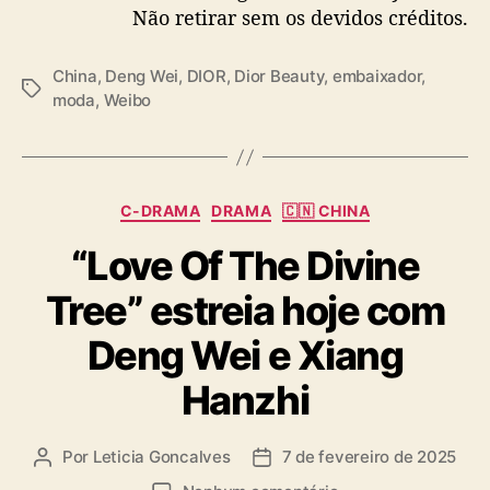
Não retirar sem os devidos créditos.
China
,
Deng Wei
,
DIOR
,
Dior Beauty
,
embaixador
,
T
moda
,
Weibo
a
g
s
C
C-DRAMA
DRAMA
🇨🇳 CHINA
a
“Love Of The Divine
t
e
Tree” estreia hoje com
g
o
Deng Wei e Xiang
r
i
Hanzhi
a
s
Por
Leticia Goncalves
7 de fevereiro de 2025
A
D
u
a