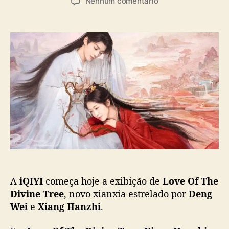
e
Nenhum comentário
t
t
m
o
a
“
r
d
L
d
e
o
o
p
v
p
u
e
o
b
O
s
l
f
t
i
T
c
h
a
e
ç
D
ã
i
o
v
i
A
iQIYI
começa hoje a exibição de
Love Of The
n
e
Divine Tree
, novo xianxia estrelado por
Deng
T
Wei
e
Xiang Hanzhi
.
r
e