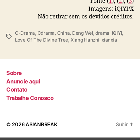
Fonte (
1
), (
2
), (
3
)
— WeTV.Official (@WeTVOfficial)
February
6, 2025
Imagens: iQIYI/X
Não retirar sem os devidos créditos.
C-Drama
,
Cdrama
,
China
,
Deng Wei
,
drama
,
iQIYI
,
T
Love Of The Divine Tree
,
Xiang Hanzhi
,
xianxia
a
g
s
Sobre
Anuncie aqui
Contato
Trabalhe Conosco
© 2026
ASIANBREAK
Subir
↑