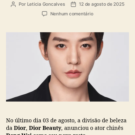
a
Por
Leticia Goncalves
12 de agosto de 2025
A
D
s
u
a
e
Nenhum comentário
t
t
m
o
a
D
r
d
i
d
e
o
o
p
r
p
u
B
o
b
e
s
l
a
t
i
u
c
t
a
y
ç
e
ã
l
o
e
g
No último dia 03 de agosto, a divisão de beleza
e
D
da
Dior
,
Dior Beauty
, anunciou o ator chinês
e