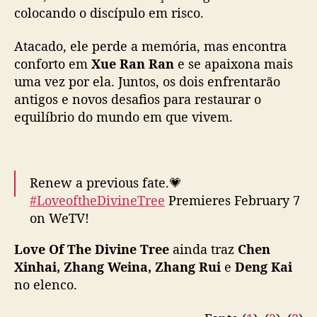
W
colocando o discípulo em risco.
e
i
Atacado, ele perde a memória, mas encontra
e
conforto em
Xue Ran Ran
e se apaixona mais
X
uma vez por ela. Juntos, os dois enfrentarão
i
antigos e novos desafios para restaurar o
a
n
equilíbrio do mundo em que vivem.
g
H
a
n
Renew a previous fate.💗
z
#LoveoftheDivineTree
Premieres February 7
h
on WeTV!
i
Love Of The Divine Tree
ainda traz
Chen
Starring
#DengWei
#XiangHanzhi
#仙台有树
Xinhai, Zhang Weina, Zhang Rui
e
Deng Kai
#邓为
#向涵之
#WeTV
#WeTVAlwaysMore
no elenco.
pic.twitter.com/1kJVfub7Hx