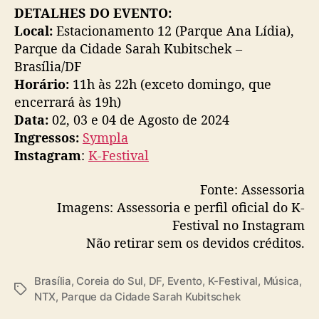
DETALHES DO EVENTO:
Local:
Estacionamento 12 (Parque Ana Lídia),
Parque da Cidade Sarah Kubitschek –
Brasília/DF
Horário:
11h às 22h (exceto domingo, que
encerrará às 19h)
Data:
02, 03 e 04 de Agosto de 2024
Ingressos:
Sympla
Instagram
:
K-Festival
Fonte: Assessoria
Imagens: Assessoria e perfil oficial do K-
Festival no Instagram
Não retirar sem os devidos créditos.
Brasília
,
Coreia do Sul
,
DF
,
Evento
,
K-Festival
,
Música
,
T
NTX
,
Parque da Cidade Sarah Kubitschek
a