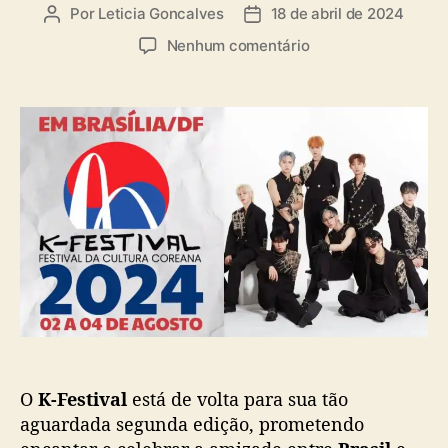
a
Por
Leticia Goncalves
18 de abril de 2024
A
D
s
u
a
e
Nenhum comentário
t
t
m
o
a
S
r
d
e
d
e
g
o
p
u
p
u
n
o
b
d
s
l
a
t
i
e
c
d
a
i
ç
ç
ã
ã
o
o
d
O
K-Festival
está de volta para sua tão
o
K
aguardada segunda edição, prometendo
-