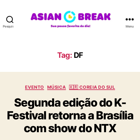
Pesquisar
Menu
A
S
I
A
Tag:
DF
N
B
R
E
C
A
EVENTO
MÚSICA
🇰🇷 COREIA DO SUL
a
K
Segunda edição do K-
t
e
Festival retorna a Brasília
g
o
com show do NTX
r
i