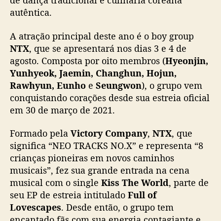
de dança tradicional e culinária coreana
í
autêntica.
l
i
A atração principal deste ano é o boy group
a
c
NTX
, que se apresentará nos dias 3 e 4 de
o
agosto. Composta por oito membros (
Hyeonjin,
m
Yunhyeok, Jaemin, Changhun, Hojun,
s
Rawhyun, Eunho
e
Seungwon
), o grupo vem
h
conquistando corações desde sua estreia oficial
o
em 30 de março de 2021.
w
d
Formado pela
Victory Company
,
NTX
, que
o
significa “NEO TRACKS NO.X” e representa “8
N
T
crianças pioneiras em novos caminhos
X
musicais”, fez sua grande entrada na cena
musical com o single
Kiss The World
, parte de
seu EP de estreia intitulado
Full of
Lovescapes
. Desde então, o grupo tem
encantado fãs com sua energia contagiante e