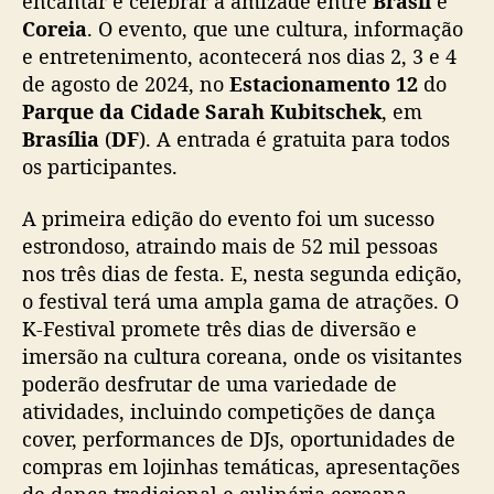
encantar e celebrar a amizade entre
Brasil
e
F
Coreia
. O evento, que une cultura, informação
e
e entretenimento, acontecerá nos dias 2, 3 e 4
s
de agosto de 2024, no
Estacionamento 12
do
t
Parque da Cidade Sarah Kubitschek
, em
i
Brasília
(
DF
). A entrada é gratuita para todos
v
a
os participantes.
l
r
A primeira edição do evento foi um sucesso
e
estrondoso, atraindo mais de 52 mil pessoas
t
nos três dias de festa. E, nesta segunda edição,
o
o festival terá uma ampla gama de atrações. O
r
K-Festival promete três dias de diversão e
n
imersão na cultura coreana, onde os visitantes
a
a
poderão desfrutar de uma variedade de
B
atividades, incluindo competições de dança
r
cover, performances de DJs, oportunidades de
a
compras em lojinhas temáticas, apresentações
s