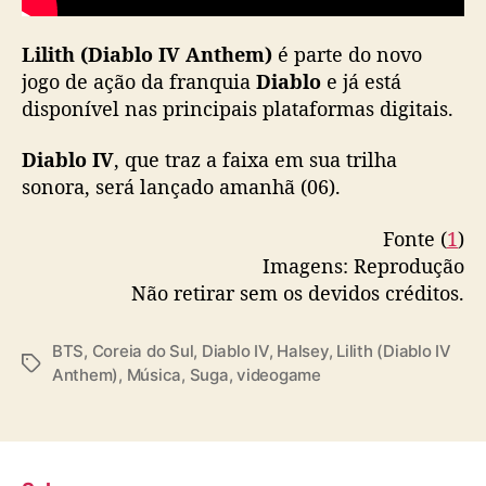
“
D
Lilith (Diablo IV Anthem)
é parte do novo
i
jogo de ação
da franquia
Diablo
e já está
a
b
disponível nas principais plataformas digitais.
l
o
Diablo IV
, que traz a faixa em sua trilha
I
sonora, será lançado amanhã (06).
V
”
Fonte (
1
)
Imagens: Reprodução
Não retirar sem os devidos créditos.
BTS
,
Coreia do Sul
,
Diablo IV
,
Halsey
,
Lilith (Diablo IV
T
Anthem)
,
Música
,
Suga
,
videogame
a
g
s