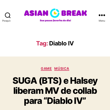
Pesquisar
Menu
A
S
I
A
Tag:
Diablo IV
N
B
R
E
C
A
GAME
MÚSICA
a
K
SUGA (BTS) e Halsey
t
e
liberam MV de collab
g
o
para “Diablo IV”
r
i