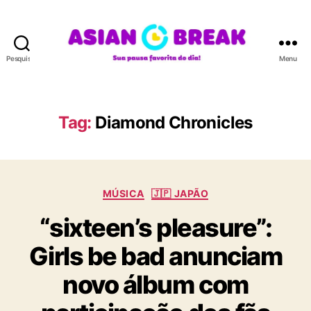
Pesquisar
Menu
A
S
I
A
Tag:
Diamond Chronicles
N
B
R
E
C
A
MÚSICA
🇯🇵 JAPÃO
a
K
“sixteen’s pleasure”:
t
e
Girls be bad anunciam
g
o
novo álbum com
r
i