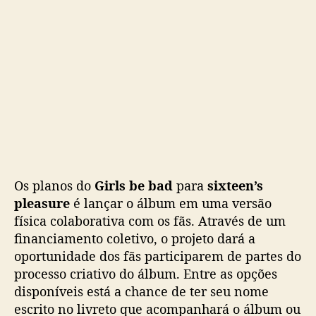
i
a
m
n
o
v
o
á
l
b
u
m
Os planos do
Girls be bad
para
sixteen’s
c
pleasure
é lançar o álbum em uma versão
o
física colaborativa com os fãs. Através de um
m
p
financiamento coletivo, o projeto dará a
a
oportunidade dos fãs participarem de partes do
r
processo criativo do álbum. Entre as opções
t
disponíveis está a chance de ter seu nome
i
escrito no livreto que acompanhará o álbum ou
c