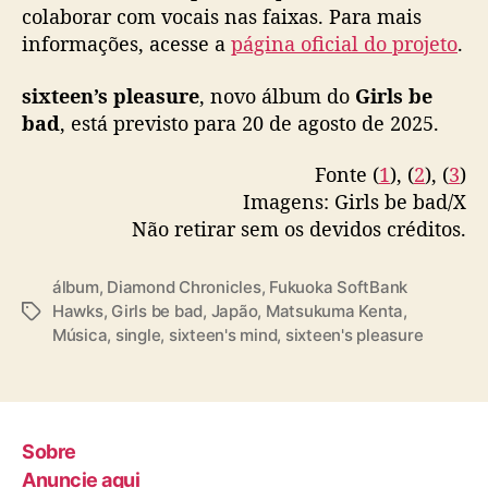
colaborar com vocais nas faixas. Para mais
i
informações, acesse a
página oficial do projeto
.
p
a
ç
sixteen’s pleasure
, novo álbum do
Girls be
ã
bad
, está previsto para 20 de agosto de 2025.
o
d
Fonte (
1
), (
2
), (
3
)
o
Imagens: Girls be bad/X
s
Não retirar sem os devidos créditos.
f
ã
s
álbum
,
Diamond Chronicles
,
Fukuoka SoftBank
Hawks
,
Girls be bad
,
Japão
,
Matsukuma Kenta
,
T
Música
,
single
,
sixteen's mind
,
sixteen's pleasure
a
g
s
Sobre
Anuncie aqui