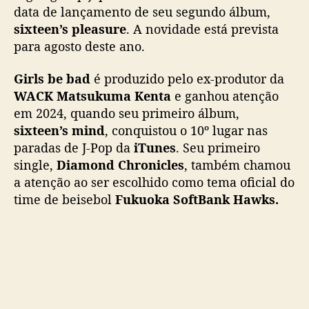
u
data de lançamento de seu segundo álbum,
r
sixteen’s pleasure
. A novidade está prevista
e
para agosto deste ano.
”
:
Girls be bad
é produzido pelo ex-produtor da
G
WACK
Matsukuma Kenta
e ganhou atenção
i
em 2024, quando seu primeiro álbum,
r
sixteen’s mind
, conquistou o 10º lugar nas
l
s
paradas de J-Pop da
iTunes
. Seu primeiro
b
single,
Diamond Chronicles
, também chamou
e
a atenção ao ser escolhido como tema oficial do
b
time de beisebol
Fukuoka SoftBank Hawks.
a
d
a
n
u
n
c