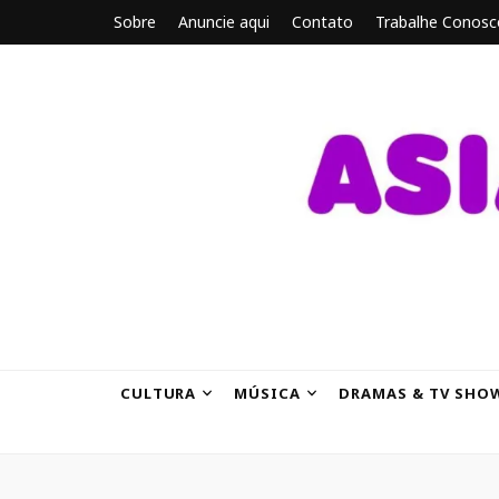
Sobre
Anuncie aqui
Contato
Trabalhe Conosc
ASIANBRE
Tudo sobre o entretenimento asiático.
CULTURA
MÚSICA
DRAMAS & TV SHO