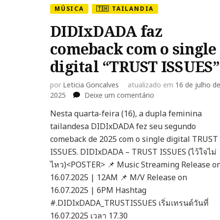
MÚSICA
🇹🇭 TAILANDIA
DIDIxDADA faz
comeback com o single
digital “TRUST ISSUES”
por
Leticia Goncalves
atualizado em
16 de julho d
em
2025
Deixe um comentário
DIDIxDADA
Nesta quarta-feira (16), a dupla feminina
faz
tailandesa DIDIxDADA fez seu segundo
comeback
com
comeback de 2025 com o single digital TRUST
o
ISSUES. DIDIxDADA – TRUST ISSUES (ไว้ใจไม่
single
ไหว)<POSTER> 📌 Music Streaming Release o
digital
16.07.2025 | 12AM 📌 M/V Release on
“TRUST
ISSUES”
16.07.2025 | 6PM Hashtag
#.DIDIxDADA_TRUSTISSUES เริ่มเทรนด์วันที่
16.07.2025 เวลา 17.30