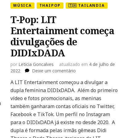
MÚSICA
THAIPOP
🇹🇭 TAILANDIA
T-Pop: LIT
Entertainment começa
divulgações de
DIDIxDADA
e
por
Leticia Goncalves
atualizado em
4 de julho de
em
2022
Deixe um comentário
T-
A LIT Entertainment começou a divulgar a
Pop:
dupla feminina DIDIxDADA. Além do primeiro
LIT
Entertainment
vídeo e fotos promocionais, as meninas
n
começa
também ganharam contas oficiais no Twitter,
divulgações
Facebook e TikTok. Um perfil no Instagram
de
para o DIDIxDADA já existe no desde 2020. A
DIDIxDADA
dupla é formada pelas irmãs gêmeas Didi