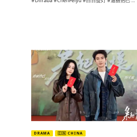
#Dilraba #ChenFeiyu #白日提灯 #迪丽热巴 …
nos
papéis
principais
DRAMA
🇨🇳 CHINA