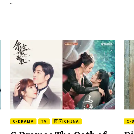
…
Anle”,
com
Gong
Jun
e
Dilireba
C-DRAMA
TV
🇨🇳 CHINA
C-