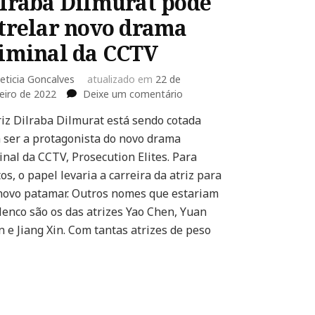
lraba Dilmurat pode
trelar novo drama
iminal da CCTV
eticia Goncalves
atualizado em
22 de
em
eiro de 2022
Deixe um comentário
Dilraba
riz Dilraba Dilmurat está sendo cotada
Dilmurat
 ser a protagonista do novo drama
pode
estrelar
inal da CCTV, Prosecution Elites. Para
novo
os, o papel levaria a carreira da atriz para
drama
ovo patamar. Outros nomes que estariam
criminal
lenco são os das atrizes Yao Chen, Yuan
da
CCTV
 e Jiang Xin. Com tantas atrizes de peso