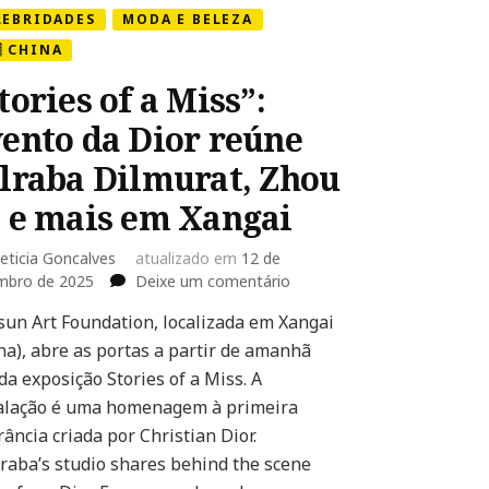
LEBRIDADES
MODA E BELEZA
 CHINA
tories of a Miss”:
ento da Dior reúne
lraba Dilmurat, Zhou
 e mais em Xangai
eticia Goncalves
atualizado em
12 de
em
mbro de 2025
Deixe um comentário
“Stories
sun Art Foundation, localizada em Xangai
of
na), abre as portas a partir de amanhã
a
Miss”:
 da exposição Stories of a Miss. A
Evento
alação é uma homenagem à primeira
da
rância criada por Christian Dior.
Dior
raba’s studio shares behind the scene
reúne
Dilraba