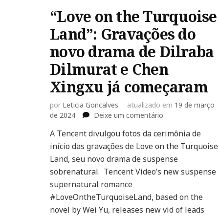
“Love on the Turquoise
Land”: Gravações do
novo drama de Dilraba
Dilmurat e Chen
Xingxu já começaram
por
Leticia Goncalves
atualizado em
19 de março
em
de 2024
Deixe um comentário
“Love
A Tencent divulgou fotos da cerimônia de
on
início das gravações de Love on the Turquoise
the
Turquoise
Land, seu novo drama de suspense
Land”:
sobrenatural. Tencent Video’s new suspense
Gravações
supernatural romance
do
#LoveOntheTurquoiseLand, based on the
novo
drama
novel by Wei Yu, releases new vid of leads
de