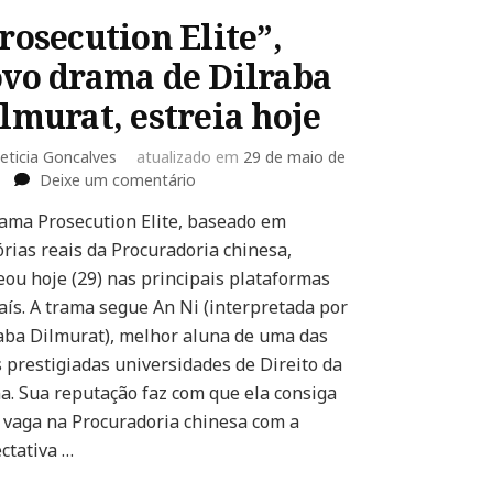
rosecution Elite”,
vo drama de Dilraba
lmurat, estreia hoje
eticia Goncalves
atualizado em
29 de maio de
em
Deixe um comentário
“Prosecution
ama Prosecution Elite, baseado em
Elite”,
órias reais da Procuradoria chinesa,
novo
drama
eou hoje (29) nas principais plataformas
de
aís. A trama segue An Ni (interpretada por
Dilraba
aba Dilmurat), melhor aluna de uma das
Dilmurat,
 prestigiadas universidades de Direito da
estreia
hoje
a. Sua reputação faz com que ela consiga
vaga na Procuradoria chinesa com a
ctativa …