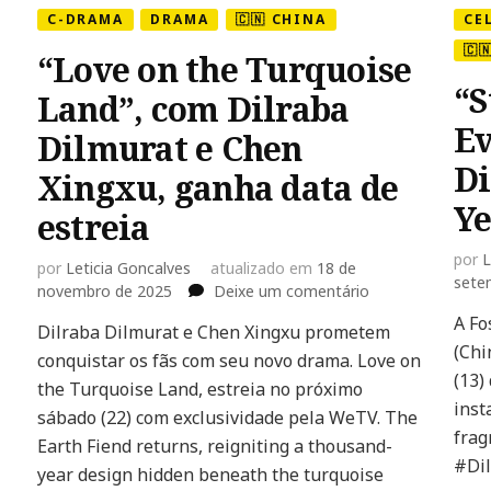
C-DRAMA
DRAMA
🇨🇳 CHINA
CE
🇨
“Love on the Turquoise
“S
Land”, com Dilraba
Ev
Dilmurat e Chen
Di
Xingxu, ganha data de
Ye
estreia
por
L
por
Leticia Goncalves
atualizado em
18 de
sete
em
novembro de 2025
Deixe um comentário
“Love
A Fo
Dilraba Dilmurat e Chen Xingxu prometem
on
(Chi
conquistar os fãs com seu novo drama. Love on
the
(13)
Turquoise
the Turquoise Land, estreia no próximo
Land”,
inst
sábado (22) com exclusividade pela WeTV. The
com
frag
Earth Fiend returns, reigniting a thousand-
Dilraba
#Dil
year design hidden beneath the turquoise
Dilmurat