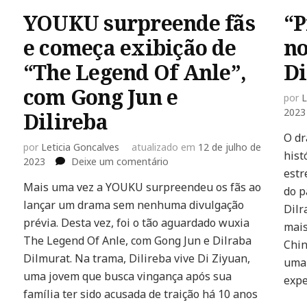
YOUKU surpreende fãs
“P
e começa exibição de
no
“The Legend Of Anle”,
Di
com Gong Jun e
por
L
2023
Dilireba
O dr
por
Leticia Goncalves
atualizado em
12 de julho de
hist
em
2023
Deixe um comentário
estr
YOUKU
Mais uma vez a YOUKU surpreendeu os fãs ao
surpreende
do p
lançar um drama sem nenhuma divulgação
fãs
Dilr
e
prévia. Desta vez, foi o tão aguardado wuxia
mais
começa
The Legend Of Anle, com Gong Jun e Dilraba
Chin
exibição
Dilmurat. Na trama, Dilireba vive Di Ziyuan,
de
uma 
uma jovem que busca vingança após sua
“The
expe
Legend
família ter sido acusada de traição há 10 anos
Of