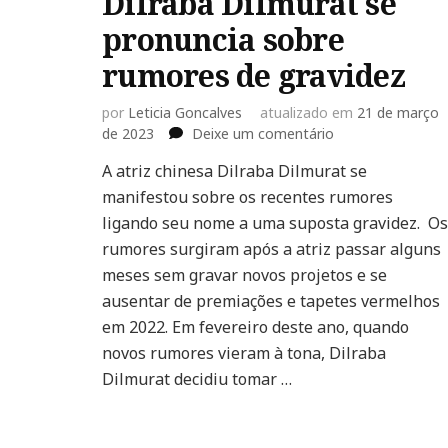
Dilraba Dilmurat se
pronuncia sobre
rumores de gravidez
por
Leticia Goncalves
atualizado em
21 de março
em
de 2023
Deixe um comentário
Dilraba
A atriz chinesa Dilraba Dilmurat se
Dilmurat
manifestou sobre os recentes rumores
se
pronuncia
ligando seu nome a uma suposta gravidez. Os
sobre
rumores surgiram após a atriz passar alguns
rumores
meses sem gravar novos projetos e se
de
ausentar de premiações e tapetes vermelhos
gravidez
em 2022. Em fevereiro deste ano, quando
novos rumores vieram à tona, Dilraba
Dilmurat decidiu tomar …