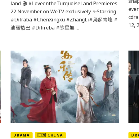
snap
e
land. 🎬 #LoveontheTurquoiseLand Premieres
Chen
even
22 November on WeTV exclusively. ✨Starring
Xingxu,
cdra
#Dilraba #ChenXingxu #ZhangLi#枭起青壤 #
ganha
12, 
迪丽热巴 #Dilireba #陈星旭 …
data
de
estreia
DRAMA
🇨🇳 CHINA
DR