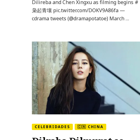
Dilireba and Chen Xingxu as filming begins #
Dilraba
枭起青壤 pic.twitter.com/DOKV9A86fa —
Dilmurat
cdrama tweets (@dramapotatoe) March …
e
Chen
Xingxu
já
começaram
CELEBRIDADES
🇨🇳 CHINA