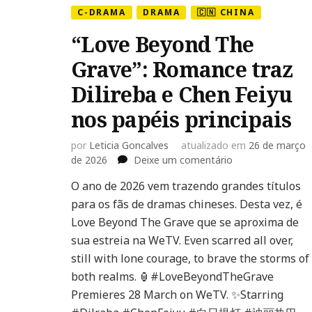
C-DRAMA
DRAMA
🇨🇳 CHINA
“Love Beyond The
Grave”: Romance traz
Dilireba e Chen Feiyu
nos papéis principais
por
Leticia Goncalves
atualizado em
26 de março
em
de 2026
Deixe um comentário
“Love
O ano de 2026 vem trazendo grandes títulos
Beyond
para os fãs de dramas chineses. Desta vez, é
The
Grave”:
Love Beyond The Grave que se aproxima de
Romance
sua estreia na WeTV. Even scarred all over,
traz
still with lone courage, to brave the storms of
Dilireba
both realms. 🏮#LoveBeyondTheGrave
e
Chen
Premieres 28 March on WeTV. ✨Starring
Feiyu