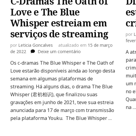
C-Dramas The Oath of
Di
Love e The Blue
es
Whisper estreiam em
cr
serviços de streaming
por
L
fever
por
Leticia Goncalves
atualizado em
15 de março
em
de 2022
Deixe um comentário
A at
C-
para
Os c-dramas The Blue Whisper e The Oath of
Dramas
crim
Love estarão disponíveis ainda ao longo desta
The
muit
Oath
semana em algumas plataformas de
of
um n
streaming. Há alguns dias, o drama The Blue
Love
no e
Whisper (君初相识), que finalizou suas
e
Quan
gravações em junho de 2021, teve sua estreia
The
na …
Blue
anunciada para 17 de março com transmissão
Whisper
pela plataforma Youku. The Blue Whisper …
estreiam
em
serviços