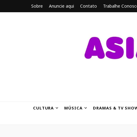
Sobre
Anuncie aqui
Contato
Trabalhe Conosc
ASIANBRE
Tudo sobre o entretenimento asiático.
CULTURA
MÚSICA
DRAMAS & TV SHO