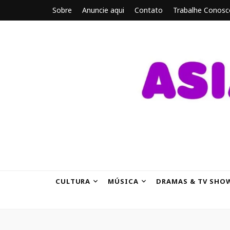
Sobre
Anuncie aqui
Contato
Trabalhe Conosc
ASIANBRE
Tudo sobre o entretenimento asiático.
CULTURA
MÚSICA
DRAMAS & TV SHO