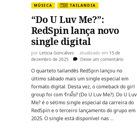
MÚSICA
🇹🇭 TAILANDIA
“Do U Luv Me?”:
RedSpin lança novo
single digital
por
Leticia Goncalves
atualizado em
15 de
em
dezembro de 2025
Deixe um comentário
“Do
O quarteto tailandês RedSpin lançou no
U
último sábado mais um single especial em
Luv
Me?”:
formato digital. Desta vez, o comeback do girl
RedSpi
group foi com รักมั้ย? (Do U Luv Me?). Do U Luv
lança
Me? é o sétimo single especial da carreira do
novo
RedSpin e o terceiro lançamento do grupo em
single
digital
2025. O single está disponível nas …