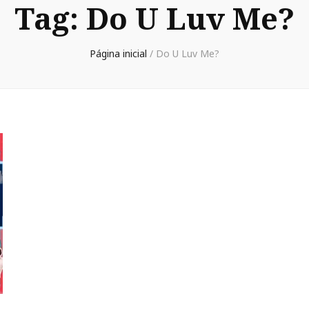
Tag:
Do U Luv Me?
Página inicial
/
Do U Luv Me?