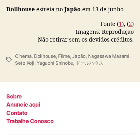
w
Dollhouse
estreia no
Japão
em 13 de junho.
a
M
Fonte (
1
), (
2
)
a
Imagens: Reprodução
s
Não retirar sem os devidos créditos.
a
m
i
Cinema
,
Dollhouse
,
Filme
,
Japão
,
Nagasawa Masami
,
n
T
Seto Koji
,
Yaguchi Shinobu
,
ドールハウス
o
a
e
g
l
s
e
n
Sobre
c
Anuncie aqui
o
Contato
Trabalhe Conosco