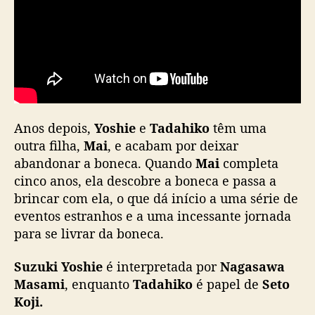
j
u
n
h
o
n
o
J
a
Anos depois,
Yoshie
e
Tadahiko
têm uma
p
outra filha,
Mai
, e acabam por deixar
ã
abandonar a boneca. Quando
Mai
completa
o
cinco anos, ela descobre a boneca e passa a
c
brincar com ela, o que dá início a uma série de
o
eventos estranhos e a uma incessante jornada
m
para se livrar da boneca.
N
a
g
Suzuki Yoshie
é interpretada por
Nagasawa
a
Masami
, enquanto
Tadahiko
é papel de
Seto
s
Koji.
a