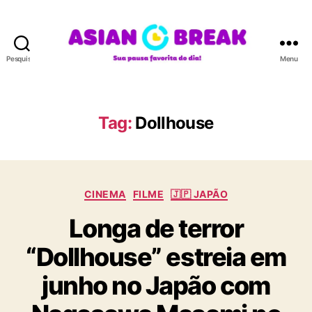
Pesquisar
Menu
A
S
I
A
Tag:
Dollhouse
N
B
R
E
C
A
CINEMA
FILME
🇯🇵 JAPÃO
a
K
Longa de terror
t
e
“Dollhouse” estreia em
g
o
junho no Japão com
r
i