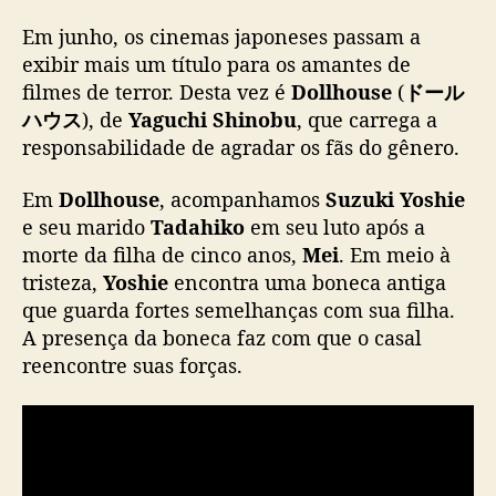
“
Em junho, os cinemas japoneses passam a
D
o
exibir mais um título para os amantes de
l
filmes de terror. Desta vez é
Dollhouse
(
ドール
l
ハウス
), de
Yaguchi Shinobu
, que carrega a
h
responsabilidade de agradar os fãs do gênero.
o
u
Em
Dollhouse
, acompanhamos
Suzuki Yoshie
s
e seu marido
Tadahiko
em seu luto após a
e
morte da filha de cinco anos,
Mei
. Em meio à
”
e
tristeza,
Yoshie
encontra uma boneca antiga
s
que guarda fortes semelhanças com sua filha.
t
A presença da boneca faz com que o casal
r
reencontre suas forças.
e
i
a
e
m