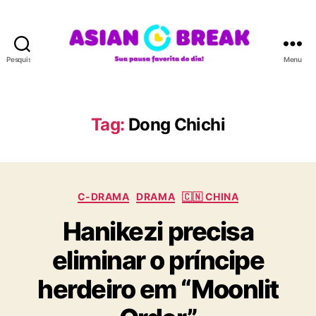
Pesquisar
Menu
A
S
I
A
Tag:
Dong Chichi
N
B
R
E
C
A
C-DRAMA
DRAMA
🇨🇳 CHINA
a
K
Hanikezi precisa
t
e
eliminar o príncipe
g
o
herdeiro em “Moonlit
r
i