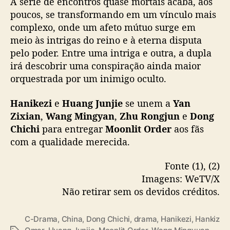
A série de encontros quase mortais acaba, aos
d
pic.twitter.com/7nK0vUca9C
poucos, se transformando em um vínculo mais
e
i
— cdrama tweets (@dramapotatoe)
October
complexo, onde um afeto mútuo surge em
r
28, 2025
meio às intrigas do reino e à eterna disputa
o
pelo poder. Entre uma intriga e outra, a dupla
e
irá descobrir uma conspiração ainda maior
m
orquestrada por um inimigo oculto.
“
M
Hanikezi
e
Huang Junjie
se unem a
Yan
o
Zixian
,
Wang Mingyan
,
Zhu Rongjun
e
Dong
o
n
Chichi
para entregar
Moonlit Order
aos fãs
l
com a qualidade merecida.
i
t
Fonte (1), (2)
O
Imagens: WeTV/X
r
Não retirar sem os devidos créditos.
d
e
r
C-Drama
,
China
,
Dong Chichi
,
drama
,
Hanikezi
,
Hankiz
”