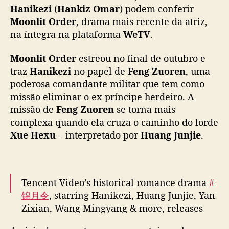
e
Hanikezi
(
Hankiz Omar
) podem conferir
l
Moonlit Order
, drama mais recente da atriz,
i
na íntegra na plataforma
WeTV
.
m
i
Moonlit Order
estreou no final de outubro e
n
traz
Hanikezi
no papel de
Feng Zuoren
, uma
a
poderosa comandante militar que tem como
r
missão eliminar o ex-príncipe herdeiro. A
o
p
missão de
Feng Zuoren
se torna mais
r
complexa quando ela cruza o caminho do lorde
í
Xue Hexu
– interpretado por
Huang Junjie
.
n
c
i
p
Tencent Video’s historical romance drama
#
e
锦月令
, starring Hanikezi, Huang Junjie, Yan
h
Zixian, Wang Mingyang & more, releases
e
new trailer as it premieres today
r