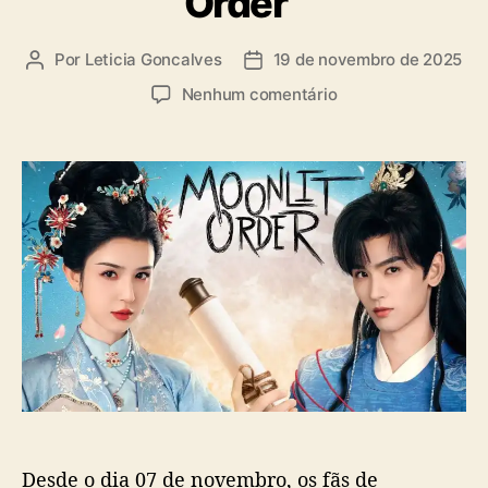
Order”
a
s
Por
Leticia Goncalves
19 de novembro de 2025
A
D
u
a
e
Nenhum comentário
t
t
m
o
a
H
r
d
a
d
e
n
o
p
i
p
u
k
o
b
e
s
l
z
t
i
i
c
p
a
r
ç
e
ã
c
o
i
s
Desde o dia 07 de novembro, os fãs de
a