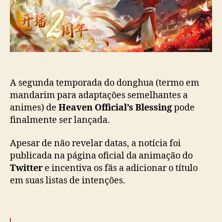
t
i
O
c
f
a
f
ç
i
ã
c
o
i
a
l
A segunda temporada do donghua (termo em
’
mandarim para adaptações semelhantes a
s
animes) de
Heaven Official’s Blessing
pode
B
finalmente ser lançada.
l
e
Apesar de não revelar datas, a notícia foi
s
publicada na página oficial da animação do
s
Twitter
e incentiva os fãs a adicionar o título
i
em suas listas de intenções.
n
g
”
: