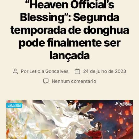
“Heaven Official’s
t
e
e
s
Blessing”: Segunda
g
s
o
temporada de donghua
i
r
n
i
pode finalmente ser
g
a
”
s
lançada
Por
Leticia Goncalves
24 de julho de 2023
A
D
u
a
e
Nenhum comentário
t
t
m
o
a
“
r
d
H
d
e
e
o
p
a
p
u
v
o
b
e
s
l
n