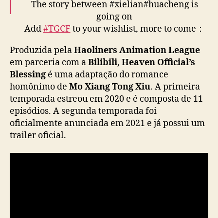
S
The story between #xielian#huacheng is
e
going on
g
Add
#TGCF
to your wishlist, more to come：
u
https://t.co/SW8uQ2I9Yy
n
Produzida pela
Haoliners Animation League
Please stay tuned !
#bilibilithailand
d
em parceria com a
Bilibili
,
Heaven Official’s
https://t.co/KWK56928kX
a
Blessing
é uma adaptação do romance
t
— 天官赐福动画官方 (@TGCF_Official)
July 22,
homônimo de
Mo Xiang Tong Xiu
. A primeira
e
m
2023
temporada estreou em 2020 e é composta de 11
p
episódios. A segunda temporada foi
o
oficialmente anunciada em 2021 e já possui um
r
trailer oficial.
a
d
a
d
e
d
o
n