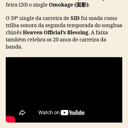
e
feira (20) o single
Omokage (面影)
.
(
面
O 39º single da carreira de
SID
foi usada como
影
trilha sonora da segunda temporada do songhua
)
chinês
Heaven Official’s Blessing
. A faixa
”
também celebra os 20 anos de carreira da
,
banda.
t
r
i
l
h
a
d
o
d
o
n
g
h