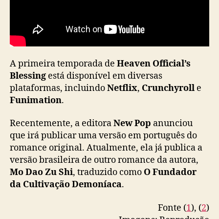
g
h
u
a
p
o
A primeira temporada de
Heaven Official’s
d
Blessing
está disponível em diversas
e
plataformas, incluindo
Netflix
,
Crunchyroll
e
f
Funimation
.
i
n
Recentemente, a editora
New Pop
anunciou
a
que irá publicar uma versão em português do
l
romance original. Atualmente, ela já publica a
m
e
versão brasileira de outro romance da autora,
n
Mo Dao Zu Shi
, traduzido como
O Fundador
t
da Cultivação Demoníaca
.
e
s
Fonte (
1
), (
2
)
e