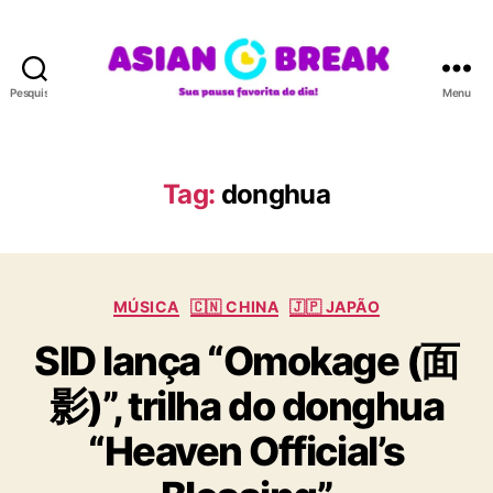
Pesquisar
Menu
A
S
I
A
Tag:
donghua
N
B
R
E
C
A
MÚSICA
🇨🇳 CHINA
🇯🇵 JAPÃO
a
K
SID lança “Omokage (面
t
e
影)”, trilha do donghua
g
o
“Heaven Official’s
r
i