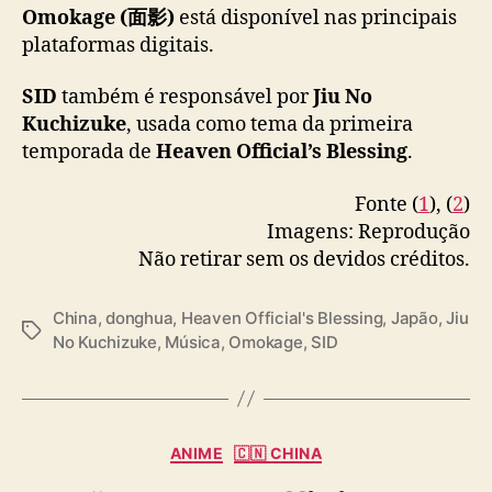
u
Omokage (面影)
está disponível nas principais
a
plataformas digitais.
“
H
SID
também é responsável por
Jiu No
e
Kuchizuke
, usada como tema da primeira
a
v
temporada de
Heaven Official’s Blessing
.
e
n
Fonte (
1
), (
2
)
O
Imagens: Reprodução
f
Não retirar sem os devidos créditos.
f
i
China
,
donghua
,
Heaven Official's Blessing
,
Japão
,
Jiu
c
T
No Kuchizuke
,
Música
,
Omokage
,
SID
i
a
a
g
l
s
’
s
C
ANIME
🇨🇳 CHINA
B
a
l