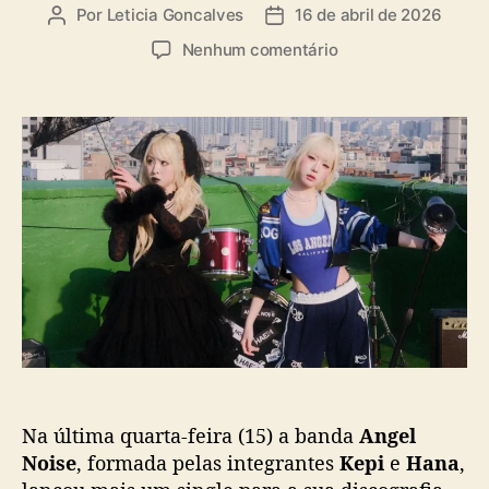
a
Por
Leticia Goncalves
16 de abril de 2026
A
D
s
u
a
e
Nenhum comentário
t
t
m
o
a
D
r
d
u
d
e
p
o
p
l
p
u
a
o
b
c
s
l
o
t
i
r
c
e
a
a
ç
n
ã
a
o
A
n
Na última quarta-feira (15) a banda
Angel
g
e
Noise
, formada pelas integrantes
Kepi
e
Hana
,
l