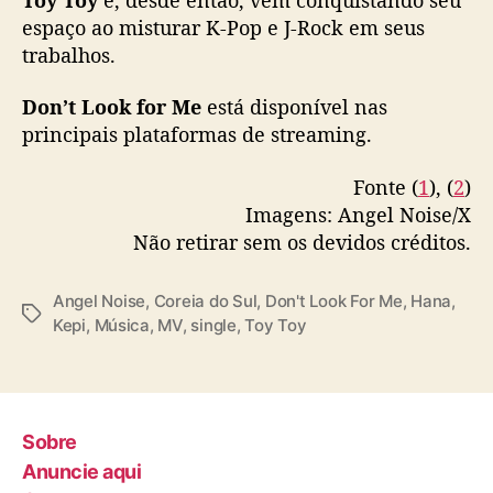
,
espaço ao misturar K-Pop e J-Rock em seus
“
trabalhos.
D
o
Don’t Look for Me
está disponível nas
n
’
principais plataformas de streaming.
t
L
Fonte (
1
), (
2
)
o
Imagens: Angel Noise/X
o
Não retirar sem os devidos créditos.
k
f
o
Angel Noise
,
Coreia do Sul
,
Don't Look For Me
,
Hana
,
T
r
Kepi
,
Música
,
MV
,
single
,
Toy Toy
a
M
g
e
s
”
Sobre
Anuncie aqui