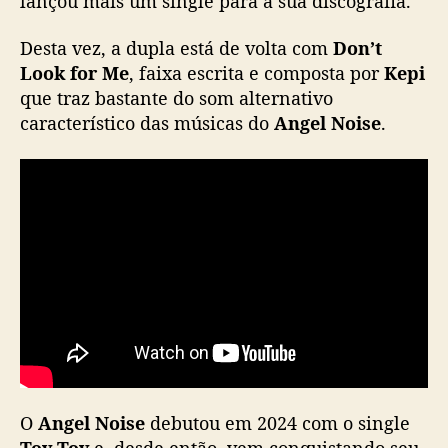
lançou mais um single para a sua discografia.
N
o
Desta vez, a dupla está de volta com
Don’t
i
Look for Me
, faixa escrita e composta por
Kepi
s
que traz bastante do som alternativo
e
característico das músicas do
Angel Noise
.
l
a
n
ç
a
n
o
v
o
s
i
n
g
l
O
Angel Noise
debutou em 2024 com o single
e
Toy Toy
e, desde então, vem conquistando seu