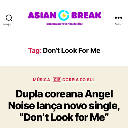
Pesquisar
Menu
A
S
I
A
Tag:
Don’t Look For Me
N
B
R
E
C
A
MÚSICA
🇰🇷 COREIA DO SUL
a
K
Dupla coreana Angel
t
e
Noise lança novo single,
g
o
“Don’t Look for Me”
r
i