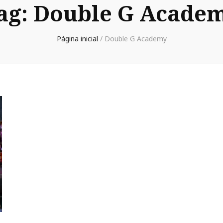
ag:
Double G Acade
Página inicial
/
Double G Academy