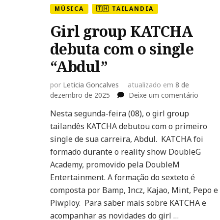
MÚSICA
🇹🇭 TAILANDIA
Girl group KATCHA
debuta com o single
“Abdul”
por
Leticia Goncalves
atualizado em
8 de
em
dezembro de 2025
Deixe um comentário
Girl
Nesta segunda-feira (08), o girl group
group
tailandês KATCHA debutou com o primeiro
KATCH
debut
single de sua carreira, Abdul. KATCHA foi
com
formado durante o reality show DoubleG
o
Academy, promovido pela DoubleM
single
Entertainment. A formação do sexteto é
“Abdul”
composta por Bamp, Incz, Kajao, Mint, Pepo e
Piwploy. Para saber mais sobre KATCHA e
acompanhar as novidades do girl …