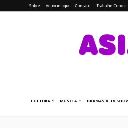
Sobre
Anuncie aqui
Contato
Trabalhe Conosc
ASIANBRE
Tudo sobre o entretenimento asiático.
CULTURA
MÚSICA
DRAMAS & TV SHO