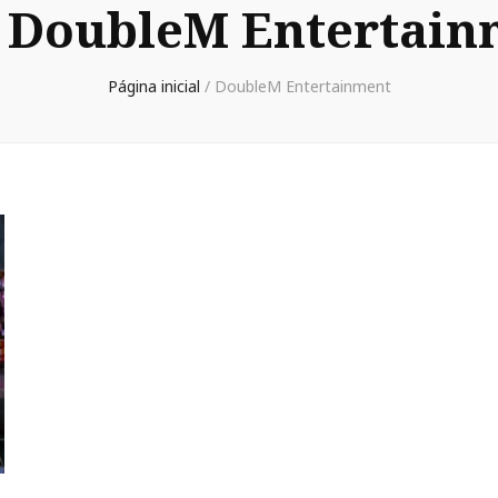
:
DoubleM Entertain
Página inicial
/
DoubleM Entertainment