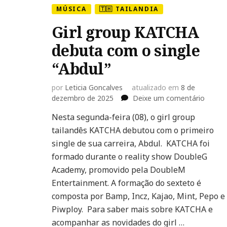
MÚSICA
🇹🇭 TAILANDIA
Girl group KATCHA
debuta com o single
“Abdul”
por
Leticia Goncalves
atualizado em
8 de
em
dezembro de 2025
Deixe um comentário
Girl
Nesta segunda-feira (08), o girl group
group
tailandês KATCHA debutou com o primeiro
KATCH
debut
single de sua carreira, Abdul. KATCHA foi
com
formado durante o reality show DoubleG
o
Academy, promovido pela DoubleM
single
Entertainment. A formação do sexteto é
“Abdul”
composta por Bamp, Incz, Kajao, Mint, Pepo e
Piwploy. Para saber mais sobre KATCHA e
acompanhar as novidades do girl …