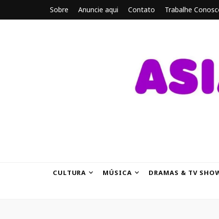
Sobre
Anuncie aqui
Contato
Trabalhe Conosc
ASIANBRE
Tudo sobre o entretenimento asiático.
CULTURA
MÚSICA
DRAMAS & TV SHO