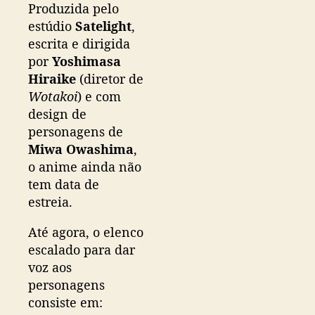
a
Produzida pelo
ç
estúdio
Satelight
,
ã
escrita e dirigida
o
por
Yoshimasa
e
Hiraike
(diretor de
m
Wotakoi
) e com
a
n
design de
i
personagens de
m
Miwa Owashima
,
e
o anime ainda não
a
tem data de
i
estreia.
n
d
Até agora, o elenco
a
escalado para dar
n
voz aos
e
s
personagens
t
consiste em:
e