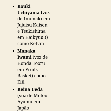
a
Kouki
n
Uchiyama
(voz
o
de Inumaki em
Jujutsu Kaisen
e Tsukishima
em Haikyuu!!)
como Kelvin
Manaka
Iwami
(voz de
Honda Tooru
em Fruits
Basket) como
Efil
Reina Ueda
(voz de Mutou
Ayamu em
Japão