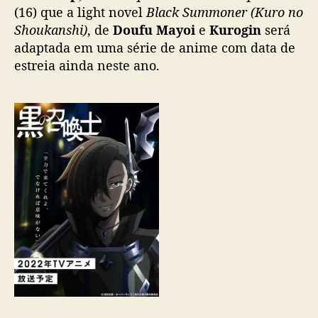
c
(16) que a light novel
Black Summoner (Kuro no
k
Shoukanshi)
, de
Doufu Mayoi
e
Kurogin
será
S
adaptada em uma série de anime com data de
u
estreia ainda neste ano.
m
m
o
n
e
r
’
t
e
r
á
a
d
a
p
t