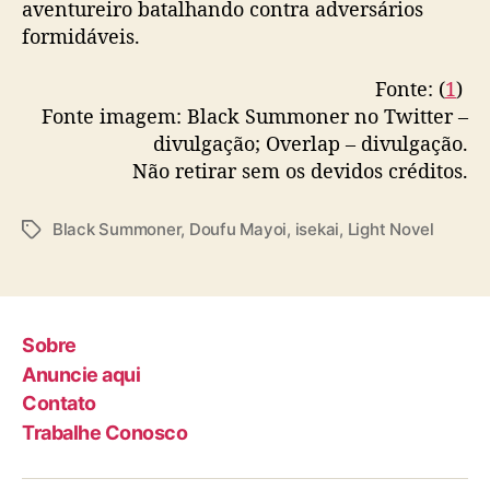
aventureiro batalhando contra adversários
formidáveis.
Fonte: (
1
)
Fonte imagem: Black Summoner no Twitter –
divulgação; Overlap – divulgação.
Não retirar sem os devidos créditos.
Black Summoner
,
Doufu Mayoi
,
isekai
,
Light Novel
T
a
g
s
Sobre
Anuncie aqui
Contato
Trabalhe Conosco