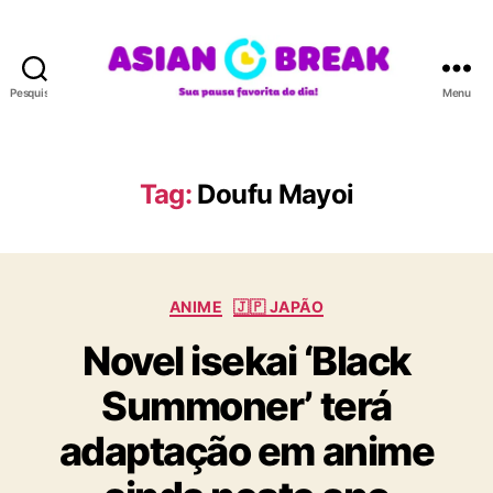
Pesquisar
Menu
A
S
I
A
Tag:
Doufu Mayoi
N
B
R
E
C
A
ANIME
🇯🇵 JAPÃO
a
K
Novel isekai ‘Black
t
e
Summoner’ terá
g
o
adaptação em anime
r
i