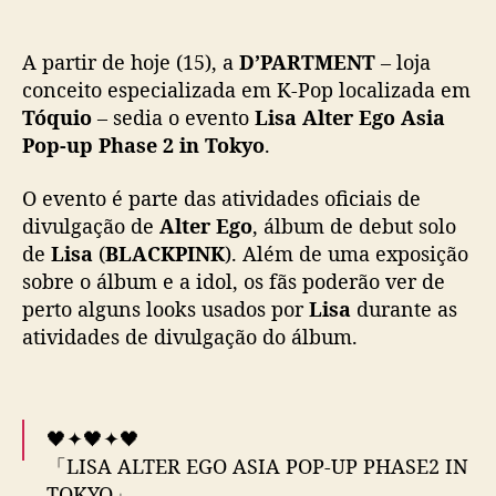
o
e
e
A partir de hoje (15), a
D’PARTMENT
– loja
v
e
conceito especializada em K-Pop localizada em
n
Tóquio
– sedia o evento
Lisa Alter Ego Asia
t
Pop-up Phase 2 in Tokyo
.
o
p
O evento é parte das atividades oficiais de
o
divulgação de
Alter Ego
, álbum de debut solo
p
de
Lisa
(
BLACKPINK
). Além de uma exposição
-
sobre o álbum e a idol, os fãs poderão ver de
u
p
perto alguns looks usados por
Lisa
durante as
d
atividades de divulgação do álbum.
e
d
i
c
🖤✦🖤✦🖤
a
「LISA ALTER EGO ASIA POP-UP PHASE2 IN
d
TOKYO」