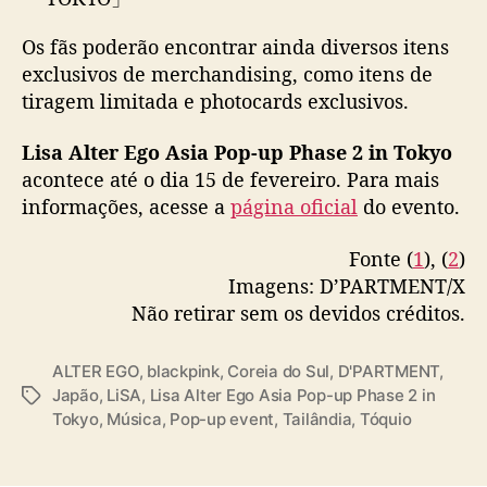
o
開催決定！
a
Os fãs poderão encontrar ainda diversos itens
🖤✦🖤✦🖤
L
exclusivos de merchandising, como itens de
i
tiragem limitada e photocards exclusivos.
s
BLACKPINK・LISAのソロアルバム『ALTER
a
EGO』の世界観を体感できる期間限定POP-UP
(
Lisa Alter Ego Asia Pop-up Phase 2 in Tokyo
が、東京にて開催決定✨
B
acontece até o dia 15 de fevereiro. Para mais
L
informações, acesse a
página oficial
do evento.
本POP-UPでは、LISAが実際にステージやPVで
A
着用した衣装を展示！
C
Fonte (
1
), (
2
)
K
楽曲ごとに異なる表情を見せる『ALTER…
Imagens: D’PARTMENT/X
P
pic.twitter.com/dxRc6qY1Bq
Não retirar sem os devidos créditos.
I
N
— D'PARTMENT Official (@d_dpartment)
K
January 9, 2026
ALTER EGO
,
blackpink
,
Coreia do Sul
,
D'PARTMENT
,
)
Japão
,
LiSA
,
Lisa Alter Ego Asia Pop-up Phase 2 in
T
e
Tokyo
,
Música
,
Pop-up event
,
Tailândia
,
Tóquio
a
“
g
A
s
l