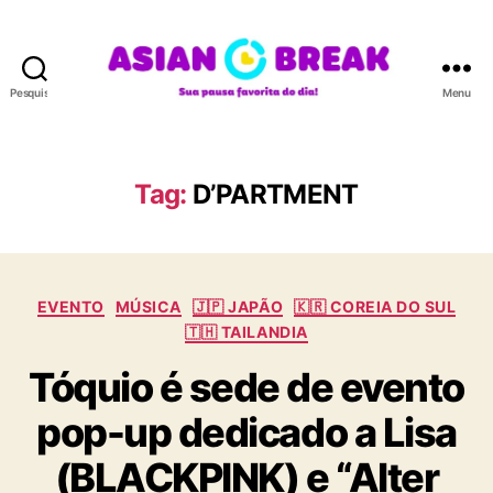
Pesquisar
Menu
A
S
I
A
Tag:
D’PARTMENT
N
B
R
E
C
A
EVENTO
MÚSICA
🇯🇵 JAPÃO
🇰🇷 COREIA DO SUL
a
K
🇹🇭 TAILANDIA
t
Tóquio é sede de evento
e
g
pop-up dedicado a Lisa
o
r
(BLACKPINK) e “Alter
i