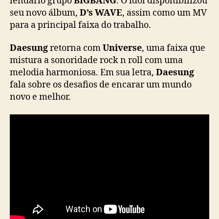
lendário grupo
BIGBANG
. O idol disponibilizou
a
seu novo álbum,
D’s WAVE
, assim como um MV
n
para a principal faixa do trabalho.
ç
a
Daesung
retorna com
Universe
, uma faixa que
n
mistura a sonoridade rock n roll com uma
o
melodia harmoniosa. Em sua letra,
v
Daesung
o
fala sobre os desafios de encarar um mundo
á
novo e melhor.
l
b
u
m
,
“
D
’
s
W
A