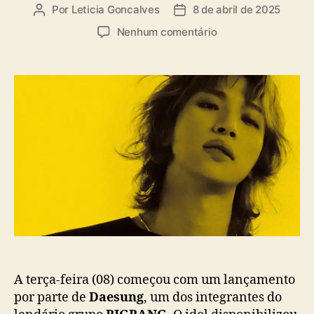
a
Por
Leticia Goncalves
8 de abril de 2025
A
D
s
u
a
e
Nenhum comentário
t
t
m
o
a
D
r
d
a
d
e
e
o
p
s
p
u
u
o
b
n
s
l
g
t
i
(
c
B
a
I
ç
G
ã
B
o
A
N
G
A terça-feira (08) começou com um lançamento
)
por parte de
Daesung
, um dos integrantes do
l