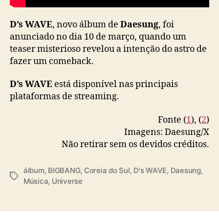
V
E
D’s WAVE
, novo álbum de
Daesung
, foi
”
anunciado no dia 10 de março, quando um
teaser misterioso revelou a intenção do astro de
fazer um comeback.
D’s WAVE
está disponível nas principais
plataformas de streaming.
Fonte (
1
), (
2
)
Imagens: Daesung/X
Não retirar sem os devidos créditos.
álbum
,
BIGBANG
,
Coreia do Sul
,
D's WAVE
,
Daesung
,
T
Música
,
Universe
a
g
s