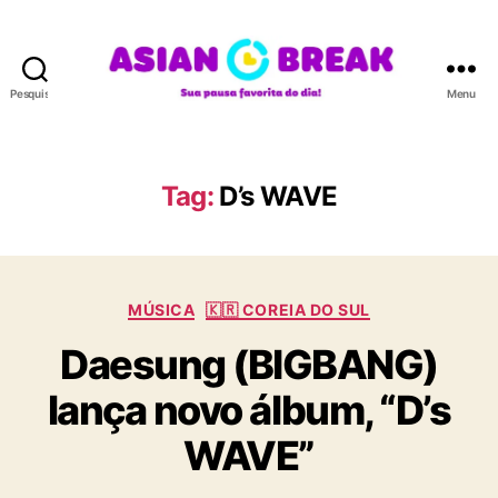
Pesquisar
Menu
A
S
I
A
Tag:
D’s WAVE
N
B
R
E
C
A
MÚSICA
🇰🇷 COREIA DO SUL
a
K
Daesung (BIGBANG)
t
e
lança novo álbum, “D’s
g
o
WAVE”
r
i